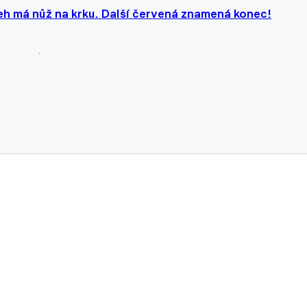
teh má nůž na krku. Další červená znamená konec!
a hvězdu. Hyský už poděkoval skautům a teď hurá na