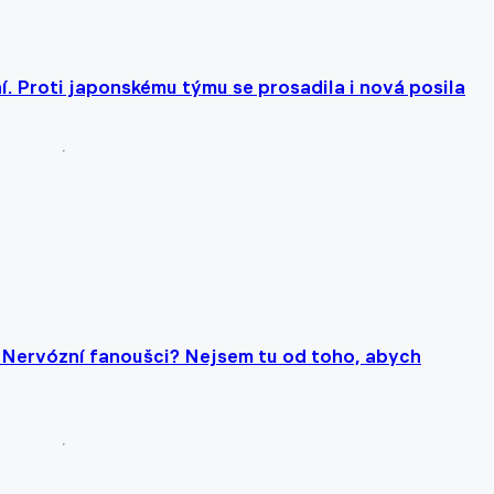
. Proti japonskému týmu se prosadila i nová posila
. Nervózní fanoušci? Nejsem tu od toho, abych