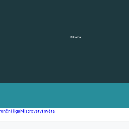
Reklama
enční liga
Mistrovství světa