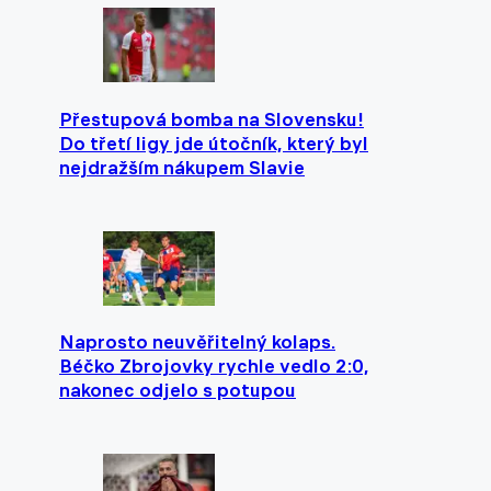
Přestupová bomba na Slovensku!
Do třetí ligy jde útočník, který byl
nejdražším nákupem Slavie
Naprosto neuvěřitelný kolaps.
Béčko Zbrojovky rychle vedlo 2:0,
nakonec odjelo s potupou