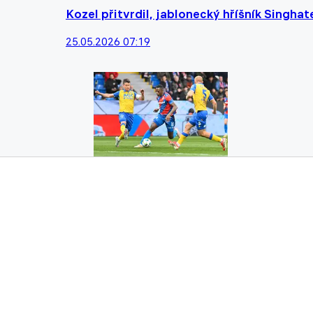
Kozel přitvrdil, jablonecký hříšník Singha
25.05.2026 07:19
Nová plzeňská ofenzivní jednička posadil
Slavii
11.04.2026 15:17