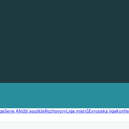
ga
Serie A
Nižší soutěže
Rozhovory
Liga mistrů
Evropská liga
Konfer