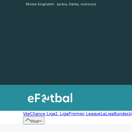
Ebrima Singhateh - zprávy, články, rozhovory
Vše
Chance Liga
2. Liga
Premier League
LaLiga
Bundesli
Více