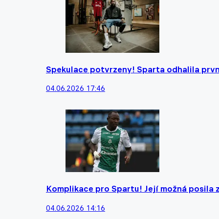
Spekulace potvrzeny! Sparta odhalila první
04.06.2026 17:46
Komplikace pro Spartu! Její možná posila z
04.06.2026 14:16