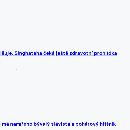
išuje, Singhateha čeká ještě zdravotní prohlídka
 má namířeno bývalý slávista a pohárový hříšník