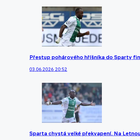
Přestup pohárového hříšníka do Sparty fin
03.06.2026 20:52
Sparta chystá velké překvapení. Na Letnou