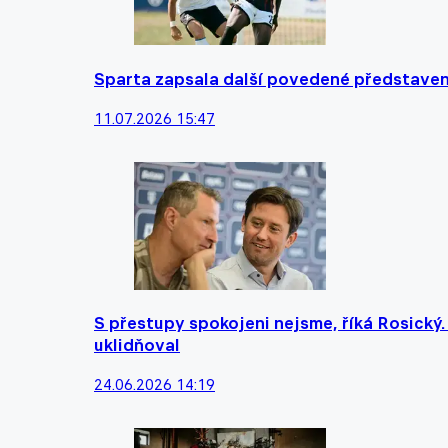
Sparta zapsala další povedené představení
11.07.2026 15:47
S přestupy spokojeni nejsme, říká Rosický
uklidňoval
24.06.2026 14:19