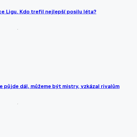
Ligu. Kdo trefil nejlepší posilu léta?
e půjde dál, můžeme být mistry, vzkázal rivalům