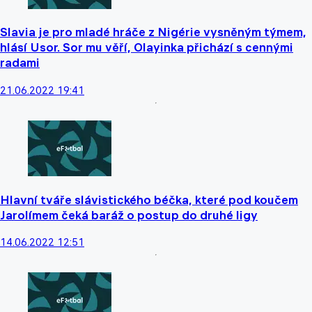
Slavia je pro mladé hráče z Nigérie vysněným týmem,
hlásí Usor. Sor mu věří, Olayinka přichází s cennými
radami
21.06.2022 19:41
Hlavní tváře slávistického béčka, které pod koučem
Jarolímem čeká baráž o postup do druhé ligy
14.06.2022 12:51