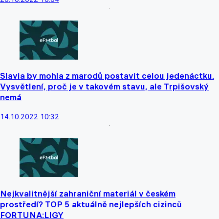
Slavia by mohla z marodů postavit celou jedenáctku.
Vysvětlení, proč je v takovém stavu, ale Trpišovský
nemá
14.10.2022 10:32
Nejkvalitnější zahraniční materiál v českém
prostředí? TOP 5 aktuálně nejlepších cizinců
FORTUNA:LIGY