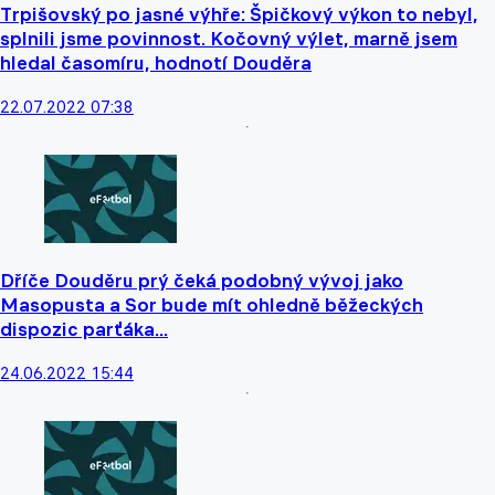
Trpišovský po jasné výhře: Špičkový výkon to nebyl,
splnili jsme povinnost. Kočovný výlet, marně jsem
hledal časomíru, hodnotí Douděra
22.07.2022 07:38
Dříče Douděru prý čeká podobný vývoj jako
Masopusta a Sor bude mít ohledně běžeckých
dispozic parťáka...
24.06.2022 15:44