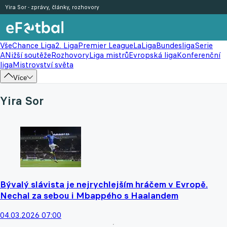
Yira Sor - zprávy, články, rozhovory
Vše
Chance Liga
2. Liga
Premier League
LaLiga
Bundesliga
Serie
A
Nižší soutěže
Rozhovory
Liga mistrů
Evropská liga
Konferenční
liga
Mistrovství světa
Více
Yira Sor
Bývalý slávista je nejrychlejším hráčem v Evropě.
Nechal za sebou i Mbappého s Haalandem
04.03.2026 07:00