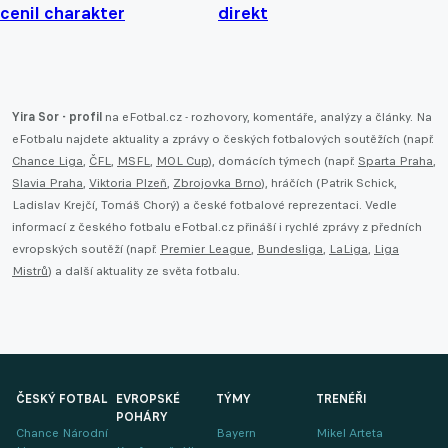
cenil charakter
direkt
Yira Sor - profil
na eFotbal.cz - rozhovory, komentáře, analýzy a články. Na
eFotbalu najdete aktuality a zprávy o českých fotbalových soutěžích (např.
Chance Liga
,
ČFL
,
MSFL
,
MOL Cup
), domácích týmech (např.
Sparta Praha
,
Slavia Praha
,
Viktoria Plzeň
,
Zbrojovka Brno
), hráčích (Patrik Schick,
Ladislav Krejčí, Tomáš Chorý) a české fotbalové reprezentaci. Vedle
informací z českého fotbalu eFotbal.cz přináší i rychlé zprávy z předních
evropských soutěží (např.
Premier League
,
Bundesliga
,
LaLiga
,
Liga
Mistrů
) a další aktuality ze světa fotbalu.
ČESKÝ FOTBAL
EVROPSKÉ
TÝMY
TRENÉŘI
POHÁRY
Chance Národní
Bayern
Mikel Arteta