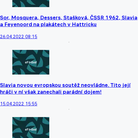
Sor, Mosquera, Dessers, Stašková, ČSSR 1962, Slavia
a Feyenoord na plakátech v Hattricku
26.04.2022 08:15
Slavia novou evropskou soutěž neovládne. Tito její
hráči v ní však zanechali parádní dojem!
15.04.2022 15:55