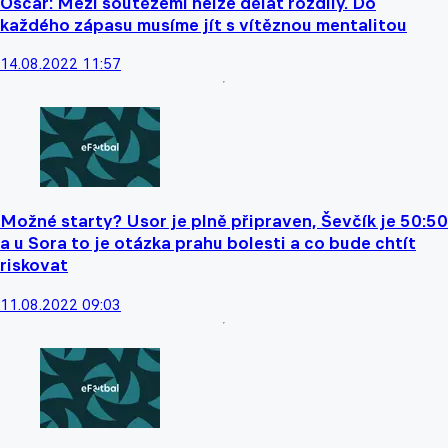
Oscar: Mezi soutěžemi nelze dělat rozdíly. Do
každého zápasu musíme jít s vítěznou mentalitou
14.08.2022 11:57
Možné starty? Usor je plně připraven, Ševčík je 50:50
a u Sora to je otázka prahu bolesti a co bude chtít
riskovat
11.08.2022 09:03