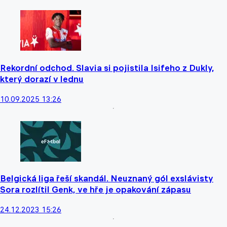
Rekordní odchod. Slavia si pojistila Isifeho z Dukly,
který dorazí v lednu
10.09.2025 13:26
Belgická liga řeší skandál. Neuznaný gól exslávisty
Sora rozlítil Genk, ve hře je opakování zápasu
24.12.2023 15:26