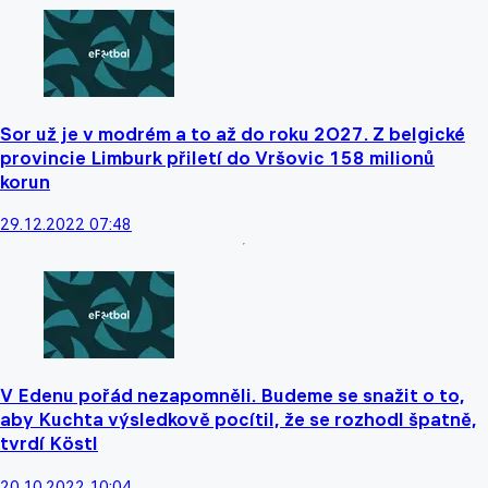
Sor už je v modrém a to až do roku 2O27. Z belgické
provincie Limburk přiletí do Vršovic 158 milionů
korun
29.12.2022 07:48
V Edenu pořád nezapomněli. Budeme se snažit o to,
aby Kuchta výsledkově pocítil, že se rozhodl špatně,
tvrdí Köstl
20.10.2022 10:04