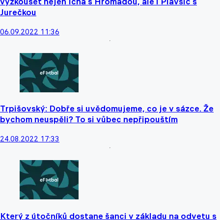
vyzkoušet nejen Icha s Hromadou, ale i Plavšič s
Jurečkou
06.09.2022 11:36
Trpišovský: Dobře si uvědomujeme, co je v sázce. Že
bychom neuspěli? To si vůbec nepřipouštím
24.08.2022 17:33
Který z útočníků dostane šanci v základu na odvetu s