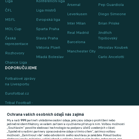
Liga
Konferenční liga
Arsenal
Pep Guardiola
ČFL
Liga mistrů
Leverkusen
Diego Simeone
MSFL
Evropská liga
Inter Milan
Brian Priske
MOL Cup
Sparta Praha
Real Madrid
Jindřich
Česká
Slavia Praha
Trpišovský
Barcelona
reprezentace
Viktoria Plzeň
Miroslav Koubek
Manchester City
Rozhovory
Mladá Boleslav
Carlo Ancelotti
Chance Liga
DOPORUČUJEME
Fotbalové zprávy
na Livesportu
Eurofotbal.cz
Tribal Football -
Football News
(EN)
Ochrana vašich osobních údajů nás zajímá
My a naši
999
partneři ukládáme osobní údaje, jako jsou údaje o prohlížení nebo
FlashFutbal (SK)
jedinečné identifikátory, ve vašem zařízení a využíváme přístup k nim. Volbou možnosti
„Souhlasím“ povolíte sledovací technologie na podporu účelů uvedených v části
„Společně s našimi partnery zpracováváme údaje s tímto cílem“, zatímco volbou
Tenisportal.cz
možnosti „Zamítnout vše“ nebo odvoláním svého souhlasu je zakážete. Pokud budou