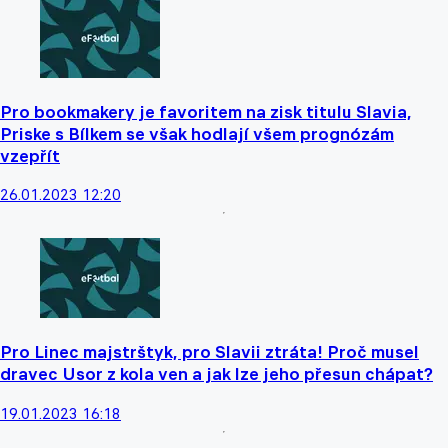
Pro bookmakery je favoritem na zisk titulu Slavia,
Priske s Bílkem se však hodlají všem prognózám
vzepřít
26.01.2023 12:20
Pro Linec majstrštyk, pro Slavii ztráta! Proč musel
dravec Usor z kola ven a jak lze jeho přesun chápat?
19.01.2023 16:18