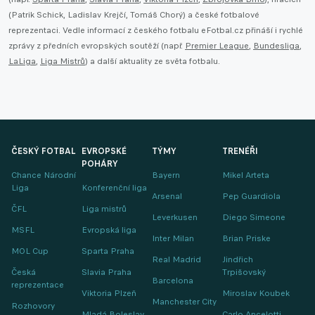
(Patrik Schick, Ladislav Krejčí, Tomáš Chorý) a české fotbalové
reprezentaci. Vedle informací z českého fotbalu eFotbal.cz přináší i rychlé
zprávy z předních evropských soutěží (např.
Premier League
,
Bundesliga
,
LaLiga
,
Liga Mistrů
) a další aktuality ze světa fotbalu.
ČESKÝ FOTBAL
EVROPSKÉ
TÝMY
TRENÉŘI
POHÁRY
Chance Národní
Bayern
Mikel Arteta
Liga
Konferenční liga
Arsenal
Pep Guardiola
ČFL
Liga mistrů
Leverkusen
Diego Simeone
MSFL
Evropská liga
Inter Milan
Brian Priske
MOL Cup
Sparta Praha
Real Madrid
Jindřich
Česká
Slavia Praha
Trpišovský
Barcelona
reprezentace
Viktoria Plzeň
Miroslav Koubek
Manchester City
Rozhovory
Mladá Boleslav
Carlo Ancelotti