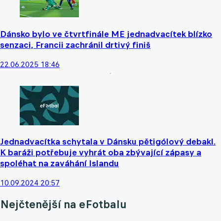
Dánsko bylo ve čtvrtfinále ME jednadvacítek blízko
senzaci, Francii zachránil drtivý finiš
22.06.2025 18:46
Jednadvacítka schytala v Dánsku pětigólový debakl.
K baráži potřebuje vyhrát oba zbývající zápasy a
spoléhat na zaváhání Islandu
10.09.2024 20:57
Nejčtenější na eFotbalu