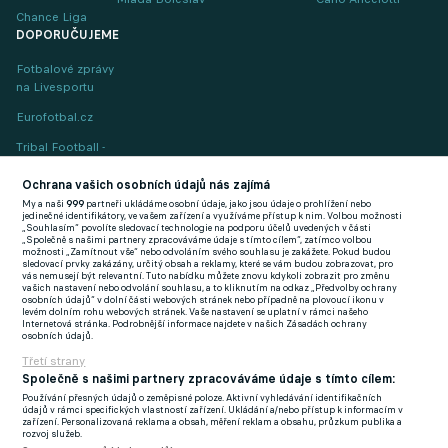
Chance Liga
DOPORUČUJEME
Fotbalové zprávy
na Livesportu
Eurofotbal.cz
Tribal Football -
Football News
(EN)
Ochrana vašich osobních údajů nás zajímá
My a naši
999
partneři ukládáme osobní údaje, jako jsou údaje o prohlížení nebo
FlashFutbal (SK)
jedinečné identifikátory, ve vašem zařízení a využíváme přístup k nim. Volbou možnosti
„Souhlasím“ povolíte sledovací technologie na podporu účelů uvedených v části
„Společně s našimi partnery zpracováváme údaje s tímto cílem“, zatímco volbou
Tenisportal.cz
možnosti „Zamítnout vše“ nebo odvoláním svého souhlasu je zakážete. Pokud budou
sledovací prvky zakázány, určitý obsah a reklamy, které se vám budou zobrazovat, pro
Tenisové zprávy
vás nemusejí být relevantní. Tuto nabídku můžete znovu kdykoli zobrazit pro změnu
vašich nastavení nebo odvolání souhlasu, a to kliknutím na odkaz „Předvolby ochrany
na Livesportu
osobních údajů“ v dolní části webových stránek nebo případně na plovoucí ikonu v
levém dolním rohu webových stránek. Vaše nastavení se uplatní v rámci našeho
Internetová stránka. Podrobnější informace najdete v našich Zásadách ochrany
osobních údajů.
Třetí strany
Společně s našimi partnery zpracováváme údaje s tímto cílem:
Používání přesných údajů o zeměpisné poloze. Aktivní vyhledávání identifikačních
Podmínky užití
GDPR a žurnalistika
údajů v rámci specifických vlastností zařízení. Ukládání a/nebo přístup k informacím v
zařízení. Personalizovaná reklama a obsah, měření reklam a obsahu, průzkum publika a
Zásady ochrany osobních údajů
Doporučené stránky
rozvoj služeb.