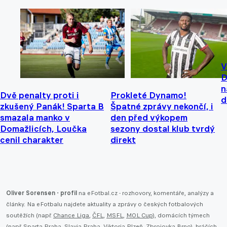
V
D
n
Dvě penalty proti i
Prokleté Dynamo!
d
zkušený Panák! Sparta B
Špatné zprávy nekončí, i
smazala manko v
den před výkopem
Domažlicích, Loučka
sezony dostal klub tvrdý
cenil charakter
direkt
Oliver Sorensen - profil
na eFotbal.cz - rozhovory, komentáře, analýzy a
články. Na eFotbalu najdete aktuality a zprávy o českých fotbalových
soutěžích (např.
Chance Liga
,
ČFL
,
MSFL
,
MOL Cup
), domácích týmech
(např.
Sparta Praha
,
Slavia Praha
,
Viktoria Plzeň
,
Zbrojovka Brno
), hráčích