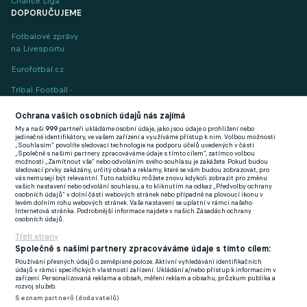
Chance Liga
DOPORUČUJEME
Fotbalové zprávy
na Livesportu
Eurofotbal.cz
Tribal Football -
Football News
(EN)
Ochrana vašich osobních údajů nás zajímá
My a naši
999
partneři ukládáme osobní údaje, jako jsou údaje o prohlížení nebo
FlashFutbal (SK)
jedinečné identifikátory, ve vašem zařízení a využíváme přístup k nim. Volbou možnosti
„Souhlasím“ povolíte sledovací technologie na podporu účelů uvedených v části
„Společně s našimi partnery zpracováváme údaje s tímto cílem“, zatímco volbou
Tenisportal.cz
možnosti „Zamítnout vše“ nebo odvoláním svého souhlasu je zakážete. Pokud budou
sledovací prvky zakázány, určitý obsah a reklamy, které se vám budou zobrazovat, pro
Tenisové zprávy
vás nemusejí být relevantní. Tuto nabídku můžete znovu kdykoli zobrazit pro změnu
vašich nastavení nebo odvolání souhlasu, a to kliknutím na odkaz „Předvolby ochrany
na Livesportu
osobních údajů“ v dolní části webových stránek nebo případně na plovoucí ikonu v
levém dolním rohu webových stránek. Vaše nastavení se uplatní v rámci našeho
Internetová stránka. Podrobnější informace najdete v našich Zásadách ochrany
osobních údajů.
Třetí strany
Společně s našimi partnery zpracováváme údaje s tímto cílem:
Používání přesných údajů o zeměpisné poloze. Aktivní vyhledávání identifikačních
Podmínky užití
GDPR a žurnalistika
údajů v rámci specifických vlastností zařízení. Ukládání a/nebo přístup k informacím v
zařízení. Personalizovaná reklama a obsah, měření reklam a obsahu, průzkum publika a
Zásady ochrany osobních údajů
Doporučené stránky
rozvoj služeb.
Seznam partnerů (dodavatelů)
Třetí strany
Tiráž