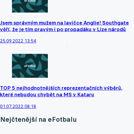
Jsem správným mužem na lavičce Anglie! Southgate
věří, že je tím pravým i po propadáku v Lize národů
25.09.2022 13:54
TOP 5 nejhodnotnějších reprezentačních výběrů,
které nebudou chybět na MS v Kataru
01.07.2022 08:18
Nejčtenější na eFotbalu