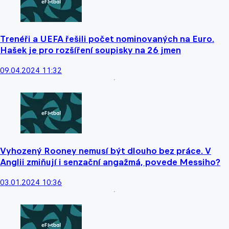
Trenéři a UEFA řešili počet nominovaných na Euro.
Hašek je pro rozšíření soupisky na 26 jmen
09.04.2024 11:32
Vyhozený Rooney nemusí být dlouho bez práce. V
Anglii zmiňují i senzační angažmá, povede Messiho?
03.01.2024 10:36