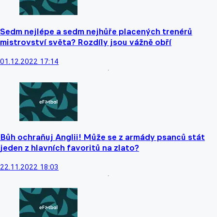
Sedm nejlépe a sedm nejhůře placených trenérů
mistrovství světa? Rozdíly jsou vážně obří
01.12.2022 17:14
Bůh ochraňuj Anglii! Může se z armády psanců stát
jeden z hlavních favoritů na zlato?
22.11.2022 18:03