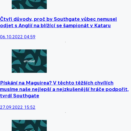
Čtyři důvody, proč by Southgate vůbec nemusel
odjet s Anglií na blížící se šampionát v Kataru
06.10.2022 04:59
Pískání na Maguirea? V těchto těžších chvílích
musíme naše nejlepší a nejzkušenější hráče podpořit,
tvrdí Southgate
27.09.2022 15:52