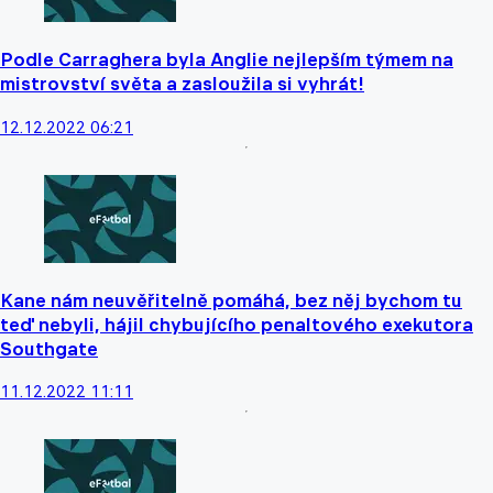
Podle Carraghera byla Anglie nejlepším týmem na
mistrovství světa a zasloužila si vyhrát!
12.12.2022 06:21
Kane nám neuvěřitelně pomáhá, bez něj bychom tu
teď nebyli, hájil chybujícího penaltového exekutora
Southgate
11.12.2022 11:11