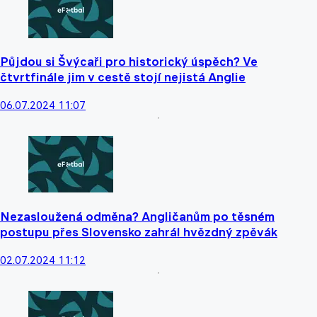
Půjdou si Švýcaři pro historický úspěch? Ve
čtvrtfinále jim v cestě stojí nejistá Anglie
06.07.2024 11:07
Nezasloužená odměna? Angličanům po těsném
postupu přes Slovensko zahrál hvězdný zpěvák
02.07.2024 11:12