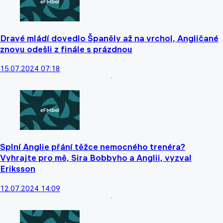
Dravé mládí dovedlo Španěly až na vrchol, Angličané
znovu odešli z finále s prázdnou
15.07.2024 07:18
Splní Anglie přání těžce nemocného trenéra?
Vyhrajte pro mě, Sira Bobbyho a Anglii, vyzval
Eriksson
12.07.2024 14:09