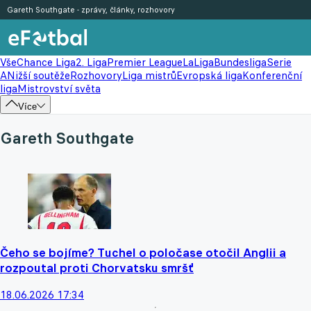
Gareth Southgate - zprávy, články, rozhovory
Vše
Chance Liga
2. Liga
Premier League
LaLiga
Bundesliga
Serie
A
Nižší soutěže
Rozhovory
Liga mistrů
Evropská liga
Konferenční
liga
Mistrovství světa
Více
Gareth Southgate
Čeho se bojíme? Tuchel o poločase otočil Anglii a
rozpoutal proti Chorvatsku smršť
18.06.2026 17:34