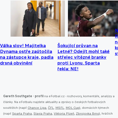
N
R
n
Válka slov! Majitelka
Šokující průvan na
k
Dynama ostře zaútočila
Letné? Odejít mohl také
s
na zástupce kraje, padla
střelec vítězné branky
drsná obvinění
proti Lyonu. Sparta
řekla: NE!
Gareth Southgate - profil
na eFotbal.cz - rozhovory, komentáře, analýzy a
články. Na eFotbalu najdete aktuality a zprávy o českých fotbalových
soutěžích (např.
Chance Liga
,
ČFL
,
MSFL
,
MOL Cup
), domácích týmech
(např.
Sparta Praha
,
Slavia Praha
,
Viktoria Plzeň
,
Zbrojovka Brno
), hráčích