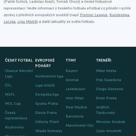
(Patrik Schick, Ladislav Krejčí, Tomáš Chorý) a české fotbalové
reprezentaci. Vedle informací z českého fotbalu eFotbal.cz přináší i rychlé
zprávy z předních evropských soutěží (např.
Premier League
,
Bundesliga
,
LaLiga
,
Liga Mistrů
) a další aktuality ze světa fotbalu.
ČESKÝ FOTBAL
EVROPSKÉ
TÝMY
TRENÉŘI
POHÁRY
Chance Národní
Bayern
Mikel Arteta
Liga
Konferenční liga
Arsenal
Pep Guardiola
ČFL
Liga mistrů
Leverkusen
Diego Simeone
MSFL
Evropská liga
Inter Milan
Brian Priske
MOL Cup
Sparta Praha
Real Madrid
Jindřich
Česká
Slavia Praha
Trpišovský
Barcelona
reprezentace
Viktoria Plzeň
Miroslav Koubek
Manchester City
Rozhovory
Mladá Boleslav
Carlo Ancelotti