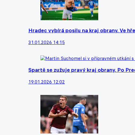
Hradec vybírá posilu na kraj obrany. Ve hře
31.01.2026 14:15
Spartě se zužuje pravý kraj obrany. Po Pre
19.01.2026 12:02