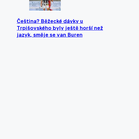
Čeština? Běžecké dávky u
Trpišovského byly ještě horší než
jazyk, směje se van Buren