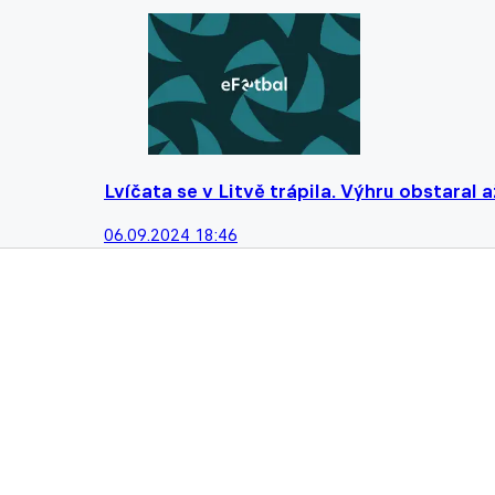
Lvíčata se v Litvě trápila. Výhru obstaral
06.09.2024 18:46
Divoká odveta na Letné nabídla jasného po
za Ligou mistrů