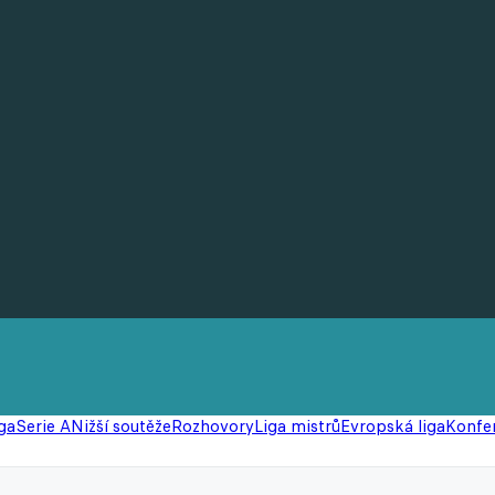
ga
Serie A
Nižší soutěže
Rozhovory
Liga mistrů
Evropská liga
Konfer