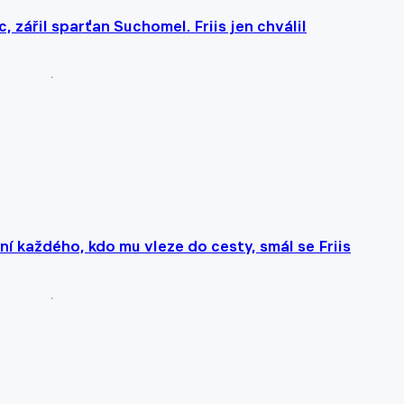
c, zářil sparťan Suchomel. Friis jen chválil
í každého, kdo mu vleze do cesty, smál se Friis