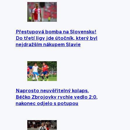
Přestupová bomba na Slovensku!
Do třetí ligy jde útočník, který byl
nejdražším nákupem Slavie
Naprosto neuvěřitelný kolaps.
Béčko Zbrojovky rychle vedlo 2:0,
nakonec odjelo s potupou