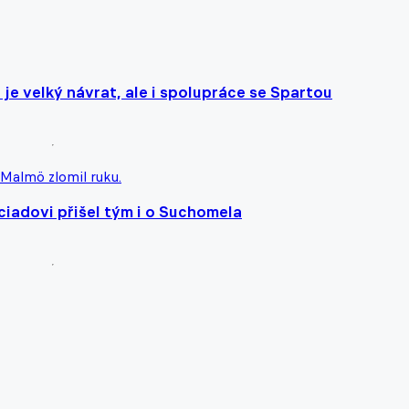
 je velký návrat, ale i spolupráce se Spartou
ciadovi přišel tým i o Suchomela