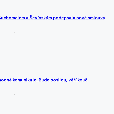
, Suchomelem a Ševínským podepsala nové smlouvy
hodně komunikuje. Bude posilou, věří kouč