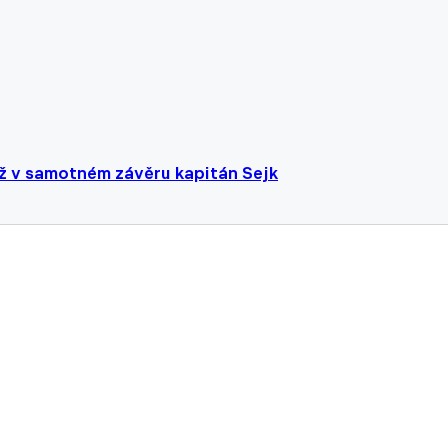
 až v samotném závěru kapitán Sejk
stupujícího. Sparta už vyhlíží dalšího soupeře v cest