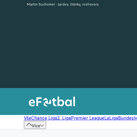
Martin Suchomel - zprávy, články, rozhovory
Vše
Chance Liga
2. Liga
Premier League
LaLiga
Bundesli
Více