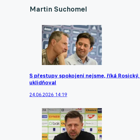
Martin Suchomel
S přestupy spokojeni nejsme, říká Rosický
uklidňoval
24.06.2026 14:19