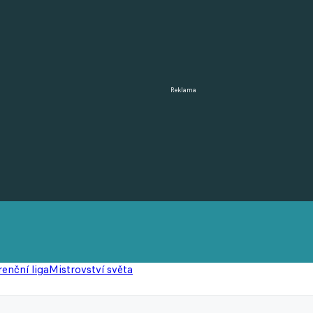
Reklama
enční liga
Mistrovství světa