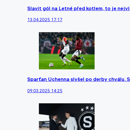
Slavit gól na Letné před kotlem, to je nejví
13.04.2025 17:17
Sparťan Uchenna slyšel po derby chválu. Sn
09.03.2025 14:25