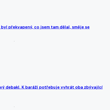
r byl překvapený, co jsem tam dělal, směje se
ý debakl. K baráži potřebuje vyhrát oba zbývající