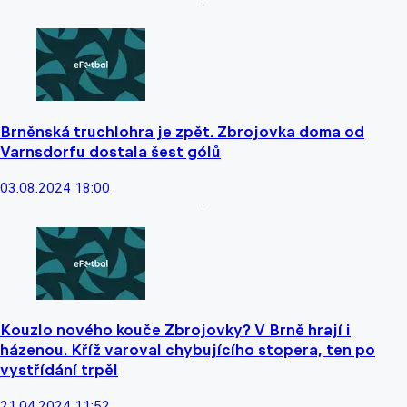
Brněnská truchlohra je zpět. Zbrojovka doma od
Varnsdorfu dostala šest gólů
03.08.2024 18:00
Kouzlo nového kouče Zbrojovky? V Brně hrají i
házenou. Kříž varoval chybujícího stopera, ten po
vystřídání trpěl
21.04.2024 11:52