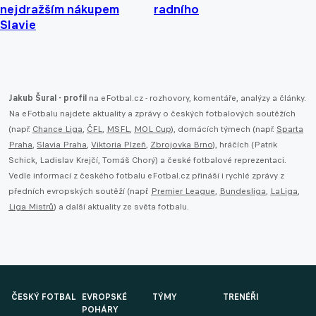
nejdražším nákupem
radního
Slavie
Jakub Šural - profil
na eFotbal.cz - rozhovory, komentáře, analýzy a články.
Na eFotbalu najdete aktuality a zprávy o českých fotbalových soutěžích
(např.
Chance Liga
,
ČFL
,
MSFL
,
MOL Cup
), domácích týmech (např.
Sparta
Praha
,
Slavia Praha
,
Viktoria Plzeň
,
Zbrojovka Brno
), hráčích (Patrik
Schick, Ladislav Krejčí, Tomáš Chorý) a české fotbalové reprezentaci.
Vedle informací z českého fotbalu eFotbal.cz přináší i rychlé zprávy z
předních evropských soutěží (např.
Premier League
,
Bundesliga
,
LaLiga
,
Liga Mistrů
) a další aktuality ze světa fotbalu.
ČESKÝ FOTBAL
EVROPSKÉ
TÝMY
TRENÉŘI
POHÁRY