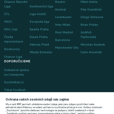
Chance Národní
Bayern
Mikel Arteta
Liga
Konferenční liga
Arsenal
Pep Guardiola
ČFL
Liga mistrů
Leverkusen
Diego Simeone
MSFL
Evropská liga
Inter Milan
Brian Priske
MOL Cup
Sparta Praha
Real Madrid
Jindřich
Česká
Slavia Praha
Trpišovský
Barcelona
reprezentace
Viktoria Plzeň
Miroslav Koubek
Manchester City
Rozhovory
Mladá Boleslav
Carlo Ancelotti
Chance Liga
DOPORUČUJEME
Fotbalové zprávy
na Livesportu
Eurofotbal.cz
Tribal Football -
Football News
(EN)
Ochrana vašich osobních údajů nás zajímá
My a naši
997
partneři ukládáme osobní údaje, jako jsou údaje o prohlížení nebo
FlashFutbal (SK)
jedinečné identifikátory, ve vašem zařízení a využíváme přístup k nim. Volbou možnosti
„Souhlasím“ povolíte sledovací technologie na podporu účelů uvedených v části
„Společně s našimi partnery zpracováváme údaje s tímto cílem“, zatímco volbou