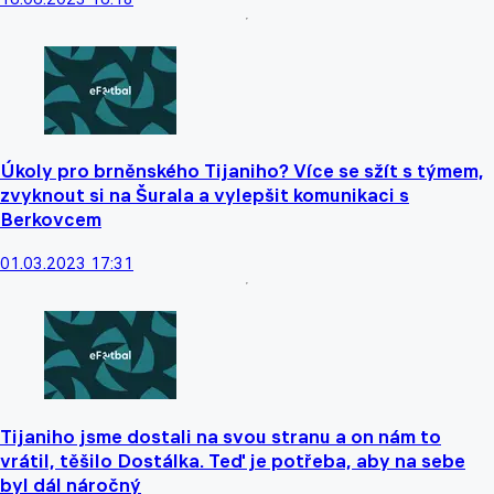
Úkoly pro brněnského Tijaniho? Více se sžít s týmem,
zvyknout si na Šurala a vylepšit komunikaci s
Berkovcem
01.03.2023 17:31
Tijaniho jsme dostali na svou stranu a on nám to
vrátil, těšilo Dostálka. Teď je potřeba, aby na sebe
byl dál náročný