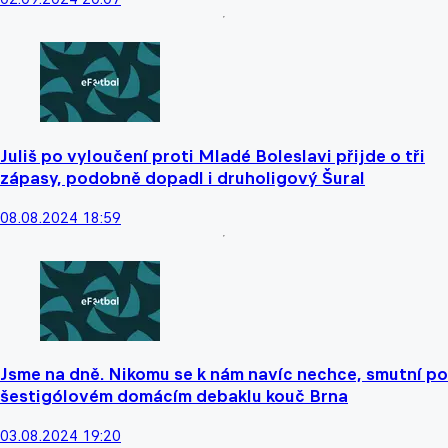
Juliš po vyloučení proti Mladé Boleslavi přijde o tři
zápasy, podobně dopadl i druholigový Šural
08.08.2024 18:59
Jsme na dně. Nikomu se k nám navíc nechce, smutní po
šestigólovém domácím debaklu kouč Brna
03.08.2024 19:20