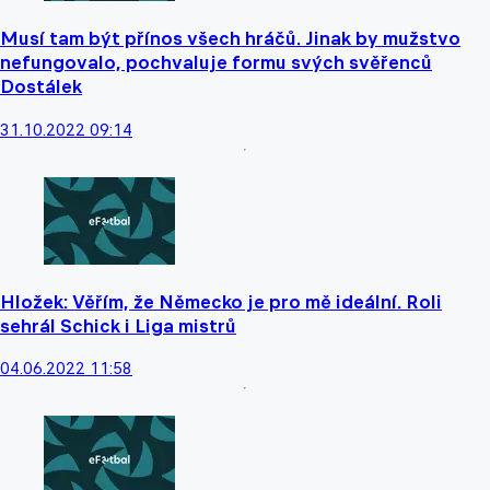
Musí tam být přínos všech hráčů. Jinak by mužstvo
nefungovalo, pochvaluje formu svých svěřenců
Dostálek
31.10.2022 09:14
Hložek: Věřím, že Německo je pro mě ideální. Roli
sehrál Schick i Liga mistrů
04.06.2022 11:58