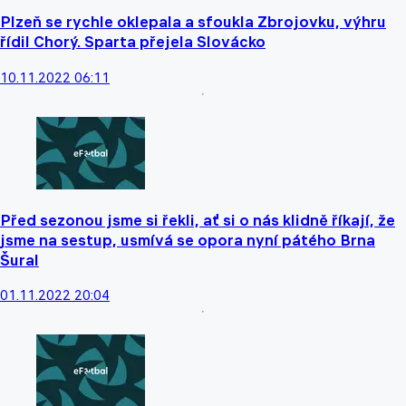
Plzeň se rychle oklepala a sfoukla Zbrojovku, výhru
řídil Chorý. Sparta přejela Slovácko
10.11.2022 06:11
Před sezonou jsme si řekli, ať si o nás klidně říkají, že
jsme na sestup, usmívá se opora nyní pátého Brna
Šural
01.11.2022 20:04