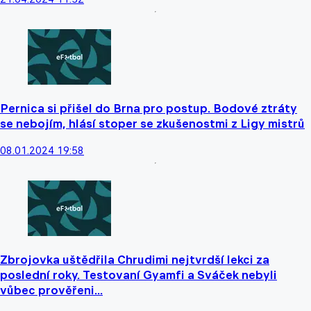
Pernica si přišel do Brna pro postup. Bodové ztráty
se nebojím, hlásí stoper se zkušenostmi z Ligy mistrů
08.01.2024 19:58
Zbrojovka uštědřila Chrudimi nejtvrdší lekci za
poslední roky. Testovaní Gyamfi a Sváček nebyli
vůbec prověřeni...