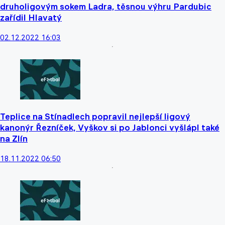
druholigovým sokem Ladra, těsnou výhru Pardubic
zařídil Hlavatý
02.12.2022 16:03
Teplice na Stínadlech popravil nejlepší ligový
kanonýr Řezníček, Vyškov si po Jablonci vyšlápl také
na Zlín
18.11.2022 06:50