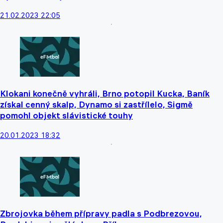
21.02.2023 22:05
Klokani konečně vyhráli, Brno potopil Kucka, Baník
získal cenný skalp, Dynamo si zastřílelo, Sigmě
pomohl objekt slávistické touhy
20.01.2023 18:32
Zbrojovka během přípravy padla s Podbrezovou,