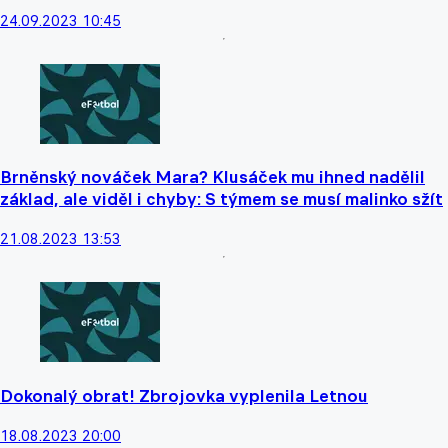
24.09.2023 10:45
Brněnský nováček Mara? Klusáček mu ihned nadělil
základ, ale viděl i chyby: S týmem se musí malinko sžít
21.08.2023 13:53
Dokonalý obrat! Zbrojovka vyplenila Letnou
18.08.2023 20:00