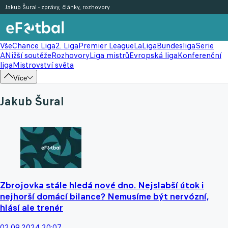
Jakub Šural - zprávy, články, rozhovory
Vše
Chance Liga
2. Liga
Premier League
LaLiga
Bundesliga
Serie
A
Nižší soutěže
Rozhovory
Liga mistrů
Evropská liga
Konferenční
liga
Mistrovství světa
Více
Jakub Šural
Zbrojovka stále hledá nové dno. Nejslabší útok i
nejhorší domácí bilance? Nemusíme být nervózní,
hlásí ale trenér
02.09.2024 20:07