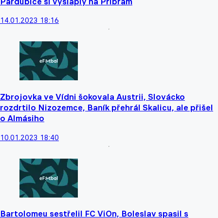
Pardubice si vyšláply na Příbram
14.01.2023 18:16
Zbrojovka ve Vídni šokovala Austrii, Slovácko
rozdrtilo Nizozemce, Baník přehrál Skalicu, ale přišel
o Almásiho
10.01.2023 18:40
Bartolomeu sestřelil FC ViOn, Boleslav spasil s