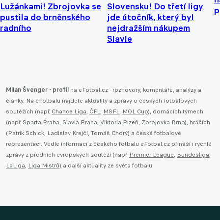
Lužánkami! Zbrojovka se
Slovensku! Do třetí ligy
p
pustila do brněnského
jde útočník, který byl
radního
nejdražším nákupem
Slavie
Milan Švenger - profil
na eFotbal.cz - rozhovory, komentáře, analýzy a
články. Na eFotbalu najdete aktuality a zprávy o českých fotbalových
soutěžích (např.
Chance Liga
,
ČFL
,
MSFL
,
MOL Cup
), domácích týmech
(např.
Sparta Praha
,
Slavia Praha
,
Viktoria Plzeň
,
Zbrojovka Brno
), hráčích
(Patrik Schick, Ladislav Krejčí, Tomáš Chorý) a české fotbalové
reprezentaci. Vedle informací z českého fotbalu eFotbal.cz přináší i rychlé
zprávy z předních evropských soutěží (např.
Premier League
,
Bundesliga
,
LaLiga
,
Liga Mistrů
) a další aktuality ze světa fotbalu.