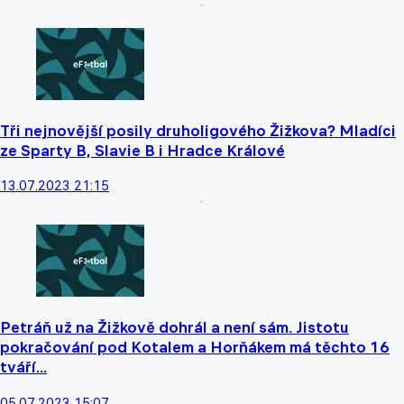
Tři nejnovější posily druholigového Žižkova? Mladíci
ze Sparty B, Slavie B i Hradce Králové
13.07.2023 21:15
Petráň už na Žižkově dohrál a není sám. Jistotu
pokračování pod Kotalem a Horňákem má těchto 16
tváří...
05.07.2023 15:07