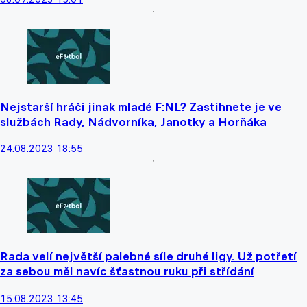
Nejstarší hráči jinak mladé F:NL? Zastihnete je ve
službách Rady, Nádvorníka, Janotky a Horňáka
24.08.2023 18:55
Rada velí největší palebné síle druhé ligy. Už potřetí
za sebou měl navíc šťastnou ruku při střídání
15.08.2023 13:45