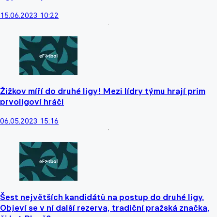
15.06.2023 10:22
Žižkov míří do druhé ligy! Mezi lídry týmu hrají prim
prvoligoví hráči
06.05.2023 15:16
Šest největších kandidátů na postup do druhé ligy.
Objeví se v ní další rezerva, tradiční pražská značka,