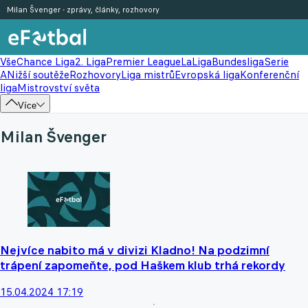
Milan Švenger - zprávy, články, rozhovory
Vše
Chance Liga
2. Liga
Premier League
LaLiga
Bundesliga
Serie
A
Nižší soutěže
Rozhovory
Liga mistrů
Evropská liga
Konferenční
liga
Mistrovství světa
Více
Milan Švenger
Nejvíce nabito má v divizi Kladno! Na podzimní
trápení zapomeňte, pod Haškem klub trhá rekordy
15.04.2024 17:19