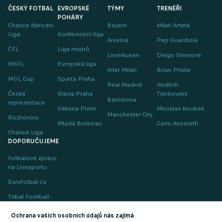
ČESKÝ FOTBAL
EVROPSKÉ
TÝMY
TRENÉŘI
POHÁRY
Chance Národní
Bayern
Mikel Arteta
Liga
Konferenční liga
Arsenal
Pep Guardiola
ČFL
Liga mistrů
Leverkusen
Diego Simeone
MSFL
Evropská liga
Inter Milan
Brian Priske
MOL Cup
Sparta Praha
Real Madrid
Jindřich
Česká
Slavia Praha
Trpišovský
Barcelona
reprezentace
Viktoria Plzeň
Miroslav Koubek
Manchester City
Rozhovory
Mladá Boleslav
Carlo Ancelotti
Chance Liga
DOPORUČUJEME
Fotbalové zprávy
na Livesportu
Eurofotbal.cz
Tribal Football -
Football News
(EN)
Ochrana vašich osobních údajů nás zajímá