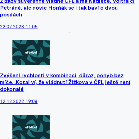
Žižkov suverénně vládne ČFL a má Kadlece, Voltra či
Petráně, ale novic Horňák se i tak baví o dvou
posilách
22.02.2023 11:05
Zvýšení rychlosti v kombinaci, důraz, pohyb bez
míče...Kotal ví, že vládnutí Žižkova v ČFL ještě není
dokonalé
12.12.2022 19:08