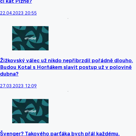
či kat Plzně?
22.04.2023 20:55
Žižkovský válec už nikdo nepřibrzdil pořádně dlouho.
Budou Kotal s Horňákem slavit postup už v polovině
dubna?
27.03.2023 12:09
Švenger? Takového parťáka bych přál každému.