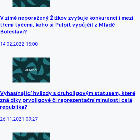
V zimě neporažený Žižkov zvyšuje konkurenci i mezi
třemi tyčemi, koho si Pulpit vypůjčil z Mladé
Boleslavi?
14.02.2022 15:00
Vyhasínající hvězdy s druholigovým statusem, které
zná díky prvoligové či reprezentační minulosti celá
republika?
26.11.2021 09:27