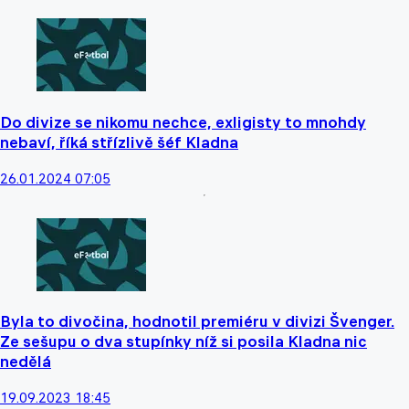
Do divize se nikomu nechce, exligisty to mnohdy
nebaví, říká střízlivě šéf Kladna
26.01.2024 07:05
Byla to divočina, hodnotil premiéru v divizi Švenger.
Ze sešupu o dva stupínky níž si posila Kladna nic
nedělá
19.09.2023 18:45