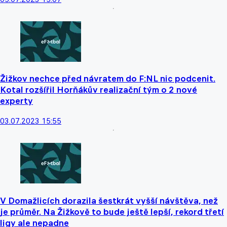
Žižkov nechce před návratem do F:NL nic podcenit.
Kotal rozšířil Horňákův realizační tým o 2 nové
experty
03.07.2023 15:55
V Domažlicích dorazila šestkrát vyšší návštěva, než
je průměr. Na Žižkově to bude ještě lepší, rekord třetí
ligy ale nepadne