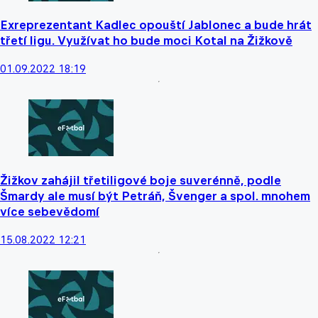
Exreprezentant Kadlec opouští Jablonec a bude hrát
třetí ligu. Využívat ho bude moci Kotal na Žižkově
01.09.2022 18:19
Žižkov zahájil třetiligové boje suverénně, podle
Šmardy ale musí být Petráň, Švenger a spol. mnohem
více sebevědomí
15.08.2022 12:21