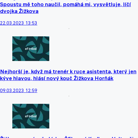
Spoustu mě toho naučil, pomáhá mi, vysvětluje, líčí
dvojka Žižkova
22.03.2023 13:53
Nejhorší je, když má trenér k ruce asistenta, který jen
kýve hlavou, hlásí nový kouč Žižkova Horňák
09.03.2023 12:59