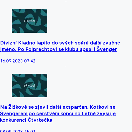
Divizní Kladno lapilo do svých spárů další zvučné
jméno. Po Folprechtovi se klubu upsal i Švenger
16.09.2023 07:42
Na Žižkově se zjevil další exsparťan. Kotkovi se
Švengerem po čerstvém konci na Letné zvyšuje
konkurenci Čtvrtečka
08.09.2023 15:01