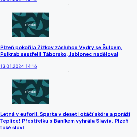
Plzeň pokořila Žižkov zásluhou Vydry se Šulcem,
Pulkrab sestřelil Táborsko, Jablonec naděloval
13.01.2024 14:16
Letná v euforii. Sparta v deseti otáčí skóre a poráží
Teplice! Přestřelku s Baníkem vyhrála Slavia, Plzeň
také slaví