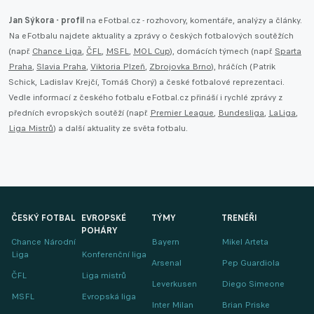
Jan Sýkora - profil
na eFotbal.cz - rozhovory, komentáře, analýzy a články.
Na eFotbalu najdete aktuality a zprávy o českých fotbalových soutěžích
(např.
Chance Liga
,
ČFL
,
MSFL
,
MOL Cup
), domácích týmech (např.
Sparta
Praha
,
Slavia Praha
,
Viktoria Plzeň
,
Zbrojovka Brno
), hráčích (Patrik
Schick, Ladislav Krejčí, Tomáš Chorý) a české fotbalové reprezentaci.
Vedle informací z českého fotbalu eFotbal.cz přináší i rychlé zprávy z
předních evropských soutěží (např.
Premier League
,
Bundesliga
,
LaLiga
,
Liga Mistrů
) a další aktuality ze světa fotbalu.
ČESKÝ FOTBAL
EVROPSKÉ
TÝMY
TRENÉŘI
POHÁRY
Chance Národní
Bayern
Mikel Arteta
Liga
Konferenční liga
Arsenal
Pep Guardiola
ČFL
Liga mistrů
Leverkusen
Diego Simeone
MSFL
Evropská liga
Inter Milan
Brian Priske