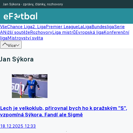
Jan Sýkora - zprávy, články, rozhovory
Vše
Chance Liga
2. Liga
Premier League
LaLiga
Bundesliga
Serie
A
Nižší soutěže
Rozhovory
Liga mistrů
Evropská liga
Konferenční
liga
Mistrovství světa
Více
Jan Sýkora
Lech je velkoklub, přirovnal bych ho k pražským "S",
vzpomíná Sýkora. Fandí ale Sigmě
18.12.2025 12:33