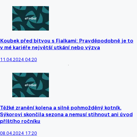
Koubek před bitvou s Fialkami: Pravděpodobně je to
v mé kariéře největší utkání nebo výzva
11.04.2024 04:20
Těžké zranění kolena a silně pohmožděný kotník.
Sýkorovi skončila sezona a nemusí stihnout ani úvod
příštího ročníku
08.04.2024 17:20