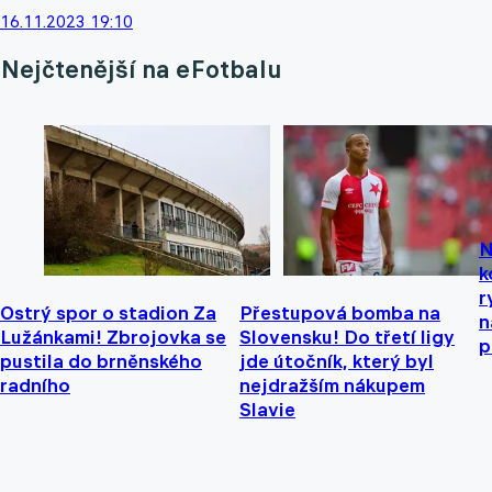
16.11.2023 19:10
Nejčtenější na eFotbalu
N
k
r
Ostrý spor o stadion Za
Přestupová bomba na
n
Lužánkami! Zbrojovka se
Slovensku! Do třetí ligy
p
pustila do brněnského
jde útočník, který byl
radního
nejdražším nákupem
Slavie