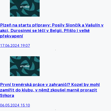
Plzeň na startu přípravy: Posily Slončík a Vašulín v
akci, Durosinmi se léčí v Belgii. Přišlo i velké
překvapení
17.06.2024 19:07
První trenérská práce v zahraničí? Kozel by mohl
zamířit do klubu, v němž zkoušel marně prorazit
Sýkora
06.05.2024 15:10