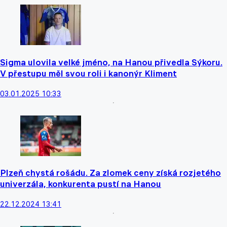
Sigma ulovila velké jméno, na Hanou přivedla Sýkoru.
V přestupu měl svou roli i kanonýr Kliment
03.01.2025 10:33
Plzeň chystá rošádu. Za zlomek ceny získá rozjetého
univerzála, konkurenta pustí na Hanou
22.12.2024 13:41