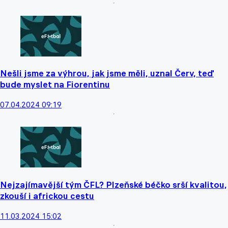
Nešli jsme za výhrou, jak jsme měli, uznal Červ, teď
bude myslet na Fiorentinu
07.04.2024 09:19
Nejzajímavější tým ČFL? Plzeňské béčko srší kvalitou,
zkouší i africkou cestu
11.03.2024 15:02