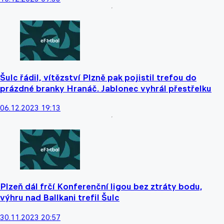
Šulc řádil, vítězství Plzně pak pojistil trefou do
prázdné branky Hranáč. Jablonec vyhrál přestřelku
06.12.2023 19:13
Plzeň dál frčí Konferenční ligou bez ztráty bodu,
výhru nad Ballkani trefil Šulc
30.11.2023 20:57