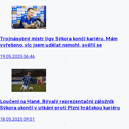
Trojnásobný mistr ligy Sýkora končí kariéru. Mám
vyřešeno, víc jsem udělat nemohl, svěřil se
19.05.2025 06:46
Loučení na Hané. Bývalý reprezentační záložník
Sýkora ukončí v utkání proti Plzni hráčskou kariéru
18.05.2025 09:01