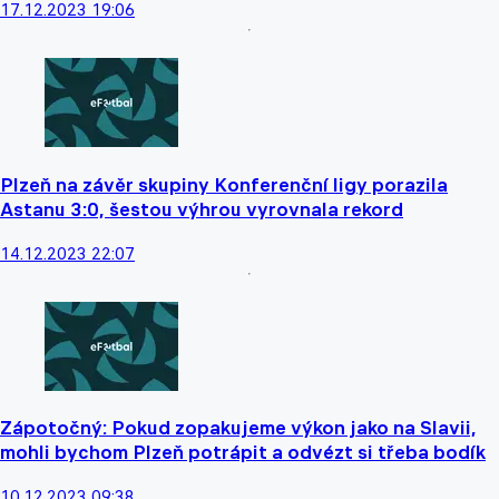
17.12.2023 19:06
Plzeň na závěr skupiny Konferenční ligy porazila
Astanu 3:0, šestou výhrou vyrovnala rekord
14.12.2023 22:07
Zápotočný: Pokud zopakujeme výkon jako na Slavii,
mohli bychom Plzeň potrápit a odvézt si třeba bodík
10.12.2023 09:38