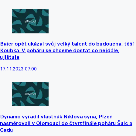
Baier opět ukázal svůj velký talent do budoucna, těší
Koubka. V poháru se chceme dostat co nejdále,
ujišťuje
17.11.2023 07:00
Dynamo vyřadil vlastňák Niklova syna, Plzeň
nasměrovali v Olomouci do čtvrtfinále poháru Šulc a
Cadu