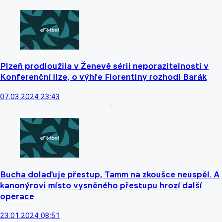
Plzeň prodloužila v Ženevě sérii neporazitelnosti v
Konferenční lize, o výhře Fiorentiny rozhodl Barák
07.03.2024 23:43
Bucha dolaďuje přestup, Tamm na zkoušce neuspěl. A
kanonýrovi místo vysněného přestupu hrozí další
operace
23.01.2024 08:51