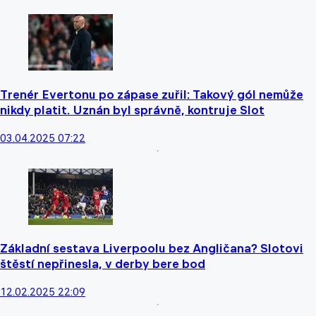
Trenér Evertonu po zápase zuřil: Takový gól nemůže
nikdy platit. Uznán byl správně, kontruje Slot
03.04.2025 07:22
Základní sestava Liverpoolu bez Angličana? Slotovi
štěstí nepřinesla, v derby bere bod
12.02.2025 22:09