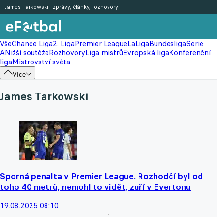
James Tarkowski - zprávy, články, rozhovory
Vše
Chance Liga
2. Liga
Premier League
LaLiga
Bundesliga
Serie
A
Nižší soutěže
Rozhovory
Liga mistrů
Evropská liga
Konferenční
liga
Mistrovství světa
Více
James Tarkowski
Sporná penalta v Premier League. Rozhodčí byl od
toho 40 metrů, nemohl to vidět, zuří v Evertonu
19.08.2025 08:10