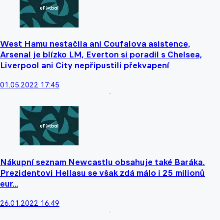
West Hamu nestačila ani Coufalova asistence,
Arsenal je blízko LM, Everton si poradil s Chelsea,
Liverpool ani City nepřipustili překvapení
01.05.2022 17:45
Nákupní seznam Newcastlu obsahuje také Baráka.
Prezidentovi Hellasu se však zdá málo i 25 milionů
eur...
26.01.2022 16:49