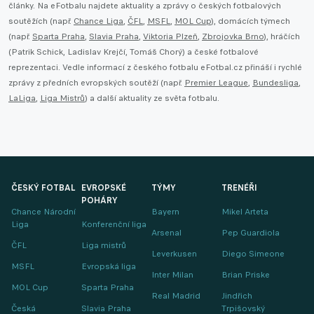
články. Na eFotbalu najdete aktuality a zprávy o českých fotbalových
soutěžích (např.
Chance Liga
,
ČFL
,
MSFL
,
MOL Cup
), domácích týmech
(např.
Sparta Praha
,
Slavia Praha
,
Viktoria Plzeň
,
Zbrojovka Brno
), hráčích
(Patrik Schick, Ladislav Krejčí, Tomáš Chorý) a české fotbalové
reprezentaci. Vedle informací z českého fotbalu eFotbal.cz přináší i rychlé
zprávy z předních evropských soutěží (např.
Premier League
,
Bundesliga
,
LaLiga
,
Liga Mistrů
) a další aktuality ze světa fotbalu.
ČESKÝ FOTBAL
EVROPSKÉ
TÝMY
TRENÉŘI
POHÁRY
Chance Národní
Bayern
Mikel Arteta
Liga
Konferenční liga
Arsenal
Pep Guardiola
ČFL
Liga mistrů
Leverkusen
Diego Simeone
MSFL
Evropská liga
Inter Milan
Brian Priske
MOL Cup
Sparta Praha
Real Madrid
Jindřich
Česká
Slavia Praha
Trpišovský