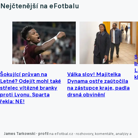
Nejčtenější na eFotbalu
S
b
L
Šokující průvan na
Válka slov! Majitelka
k
Letné? Odejít mohl také
Dynama ostře zaútočila
střelec vítězné branky
na zástupce kraje, padla
proti Lyonu. Sparta
drsná obvinění
řekla: NE!
James Tarkowski - profil
na eFotbal.cz - rozhovory, komentáře, analýzy a