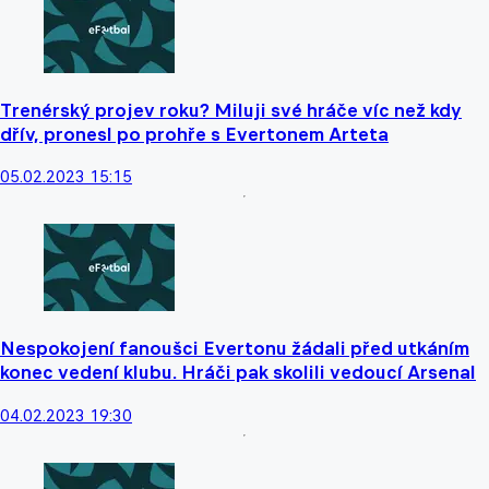
Trenérský projev roku? Miluji své hráče víc než kdy
dřív, pronesl po prohře s Evertonem Arteta
05.02.2023 15:15
Nespokojení fanoušci Evertonu žádali před utkáním
konec vedení klubu. Hráči pak skolili vedoucí Arsenal
04.02.2023 19:30