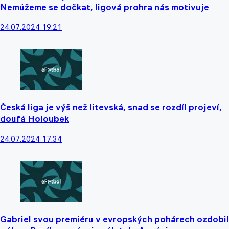
Nemůžeme se dočkat, ligová prohra nás motivuje
24.07.2024 19:21
Česká liga je výš než litevská, snad se rozdíl projeví,
doufá Holoubek
24.07.2024 17:34
Gabriel svou premiéru v evropských pohárech ozdobil