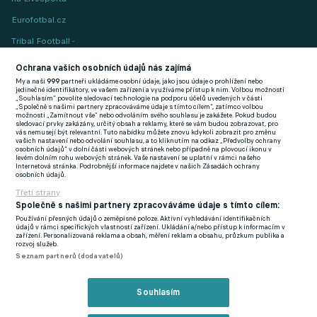
Eurofotbal.cz
Tribal Football -
Football News
(EN)
Ochrana vašich osobních údajů nás zajímá
My a naši
999
partneři ukládáme osobní údaje, jako jsou údaje o prohlížení nebo
FlashFutbal (SK)
jedinečné identifikátory, ve vašem zařízení a využíváme přístup k nim. Volbou možnosti
„Souhlasím“ povolíte sledovací technologie na podporu účelů uvedených v části
„Společně s našimi partnery zpracováváme údaje s tímto cílem“, zatímco volbou
Tenisportal.cz
možnosti „Zamítnout vše“ nebo odvoláním svého souhlasu je zakážete. Pokud budou
sledovací prvky zakázány, určitý obsah a reklamy, které se vám budou zobrazovat, pro
Tenisové zprávy
vás nemusejí být relevantní. Tuto nabídku můžete znovu kdykoli zobrazit pro změnu
vašich nastavení nebo odvolání souhlasu, a to kliknutím na odkaz „Předvolby ochrany
na Livesportu
osobních údajů“ v dolní části webových stránek nebo případně na plovoucí ikonu v
levém dolním rohu webových stránek. Vaše nastavení se uplatní v rámci našeho
Internetová stránka. Podrobnější informace najdete v našich Zásadách ochrany
osobních údajů.
Třetí strany
Společně s našimi partnery zpracováváme údaje s tímto cílem:
Používání přesných údajů o zeměpisné poloze. Aktivní vyhledávání identifikačních
Podmínky užití
GDPR a žurnalistika
údajů v rámci specifických vlastností zařízení. Ukládání a/nebo přístup k informacím v
zařízení. Personalizovaná reklama a obsah, měření reklam a obsahu, průzkum publika a
Zásady ochrany osobních údajů
Doporučené stránky
rozvoj služeb.
Seznam partnerů (dodavatelů)
Třetí strany
Tiráž
Souhlasím