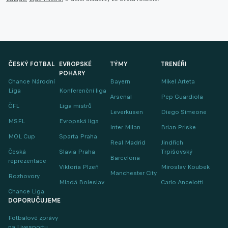
ČESKÝ FOTBAL
EVROPSKÉ
TÝMY
TRENÉŘI
POHÁRY
Chance Národní
Bayern
Mikel Arteta
Liga
Konferenční liga
Arsenal
Pep Guardiola
ČFL
Liga mistrů
Leverkusen
Diego Simeone
MSFL
Evropská liga
Inter Milan
Brian Priske
MOL Cup
Sparta Praha
Real Madrid
Jindřich
Česká
Slavia Praha
Trpišovský
Barcelona
reprezentace
Viktoria Plzeň
Miroslav Koubek
Manchester City
Rozhovory
Mladá Boleslav
Carlo Ancelotti
Chance Liga
DOPORUČUJEME
Fotbalové zprávy
na Livesportu