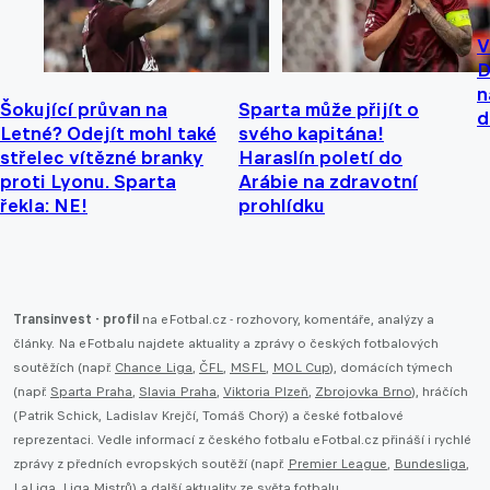
V
D
n
Šokující průvan na
Sparta může přijít o
d
Letné? Odejít mohl také
svého kapitána!
střelec vítězné branky
Haraslín poletí do
proti Lyonu. Sparta
Arábie na zdravotní
řekla: NE!
prohlídku
Transinvest - profil
na eFotbal.cz - rozhovory, komentáře, analýzy a
články. Na eFotbalu najdete aktuality a zprávy o českých fotbalových
soutěžích (např.
Chance Liga
,
ČFL
,
MSFL
,
MOL Cup
), domácích týmech
(např.
Sparta Praha
,
Slavia Praha
,
Viktoria Plzeň
,
Zbrojovka Brno
), hráčích
(Patrik Schick, Ladislav Krejčí, Tomáš Chorý) a české fotbalové
reprezentaci. Vedle informací z českého fotbalu eFotbal.cz přináší i rychlé
zprávy z předních evropských soutěží (např.
Premier League
,
Bundesliga
,
LaLiga
,
Liga Mistrů
) a další aktuality ze světa fotbalu.