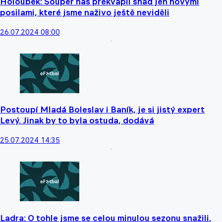
Holoubek: Soupeř nás překvapil snad jen novými
posilami, které jsme naživo ještě neviděli
26.07.2024 08:00
Postoupí Mladá Boleslav i Baník, je si jistý expert
Levý. Jinak by to byla ostuda, dodává
25.07.2024 14:35
Ladra: O tohle jsme se celou minulou sezonu snažili.