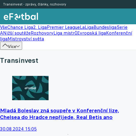
Transinvest - zprávy, články, rozhovory
Vše
Chance Liga
2. Liga
Premier League
LaLiga
Bundesliga
Serie
A
Nižší soutěže
Rozhovory
Liga mistrů
Evropská liga
Konferenční
liga
Mistrovství světa
Více
Transinvest
Mladá Boleslav zná soupeře v Konferenční lize,
Chelsea do Hradce nepřijede, Real Betis ano
30.08.2024 15:05