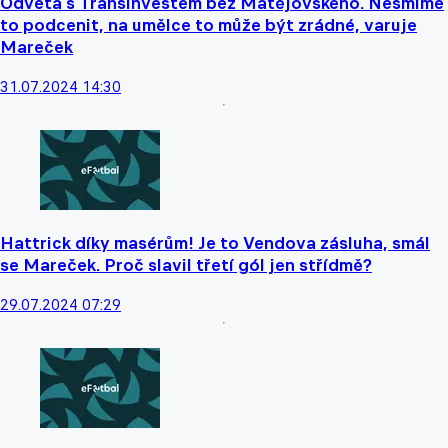
Odveta s Transinvestem bez Matějovského. Nesmíme
to podcenit, na umělce to může být zrádné, varuje
Mareček
31.07.2024 14:30
Hattrick díky masérům! Je to Vendova zásluha, smál
se Mareček. Proč slavil třetí gól jen střídmě?
29.07.2024 07:29