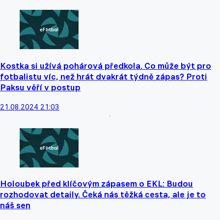
Kostka si užívá pohárová předkola. Co může být pro
fotbalistu víc, než hrát dvakrát týdně zápas? Proti
Paksu věří v postup
21.08.2024 21:03
Holoubek před klíčovým zápasem o EKL: Budou
rozhodovat detaily. Čeká nás těžká cesta, ale je to
náš sen