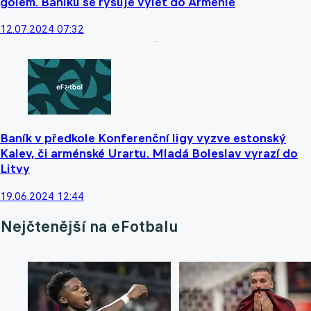
gólem. Baníku se rýsuje výlet do Arménie
12.07.2024 07:32
Baník v předkole Konferenční ligy vyzve estonský
Kalev, či arménské Urartu. Mladá Boleslav vyrazí do
Litvy
19.06.2024 12:44
Nejčtenější na eFotbalu