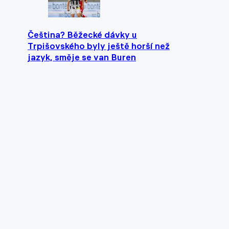
Čeština? Běžecké dávky u
Trpišovského byly ještě horší než
jazyk, směje se van Buren