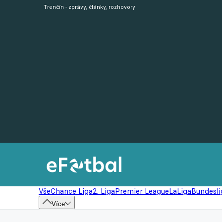
Trenčín - zprávy, články, rozhovory
Vše
Chance Liga
2. Liga
Premier League
LaLiga
Bundesli
Více