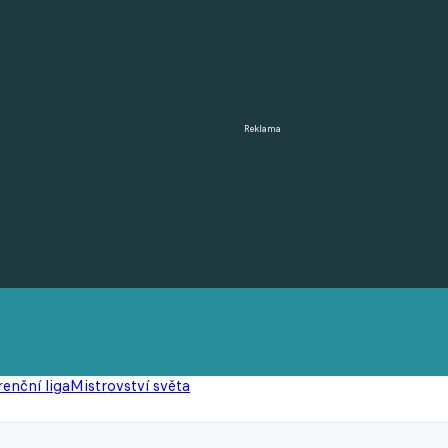
Reklama
enční liga
Mistrovství světa