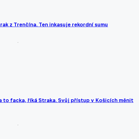
rak z Trenčína. Ten inkasuje rekordní sumu
a to facka, říká Straka. Svůj přístup v Košicích měnit