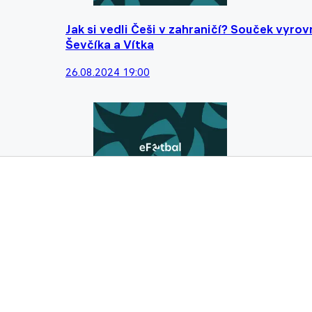
Jak si vedli Češi v zahraničí? Souček vyro
Ševčíka a Vítka
26.08.2024 19:00
Dynamo hlásí velkou posilu. Do obrany zís
15.08.2024 15:42