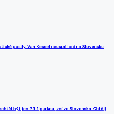
stické posily. Van Kessel neuspěl ani na Slovensku
chtěl být jen PR figurkou, zní ze Slovenska. Chtějí