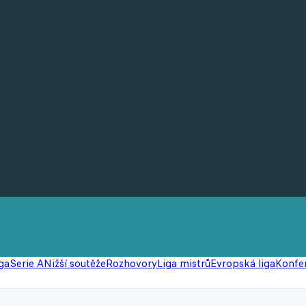
ga
Serie A
Nižší soutěže
Rozhovory
Liga mistrů
Evropská liga
Konfer