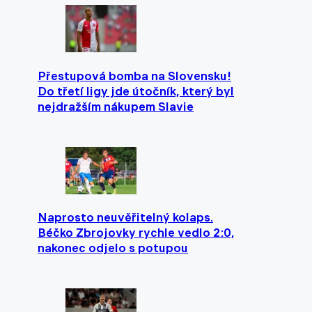
Přestupová bomba na Slovensku!
Do třetí ligy jde útočník, který byl
nejdražším nákupem Slavie
Naprosto neuvěřitelný kolaps.
Béčko Zbrojovky rychle vedlo 2:0,
nakonec odjelo s potupou