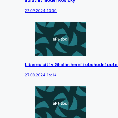
uplatnit model Rosický
22.09.2024 10:30
Liberec cítí v Ghalim herní i obchodní pot
27.08.2024 16:14