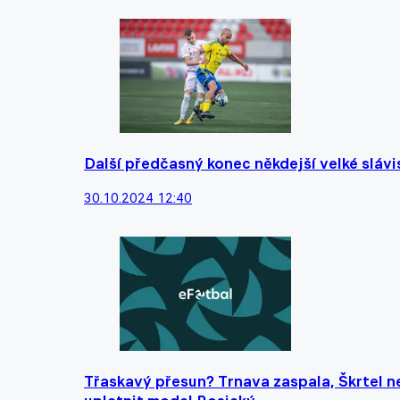
Další předčasný konec někdejší velké slávi
30.10.2024 12:40
Třaskavý přesun? Trnava zaspala, Škrtel ne