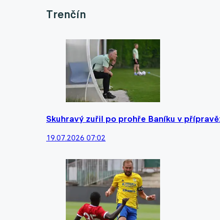
Trenčín
Skuhravý zuřil po prohře Baníku v přípravě:
19.07.2026 07:02