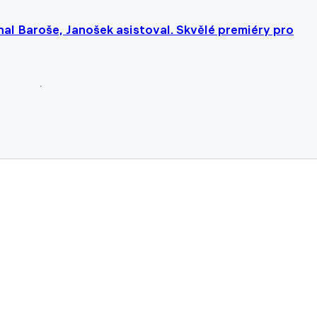
vnal Baroše, Janošek asistoval. Skvělé premiéry pro
kalo trojnásobného slovenského mistra Križana