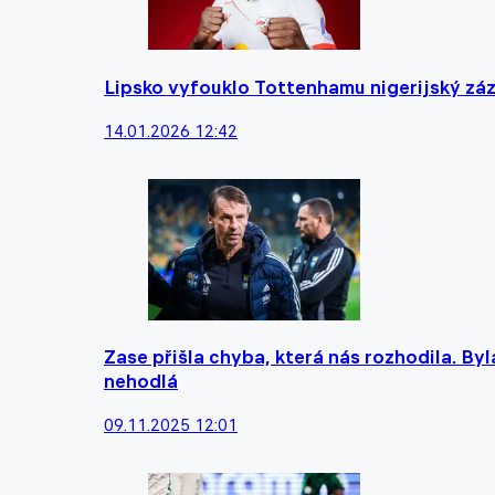
Lipsko vyfouklo Tottenhamu nigerijský záz
14.01.2026 12:42
Zase přišla chyba, která nás rozhodila. Byl
nehodlá
09.11.2025 12:01