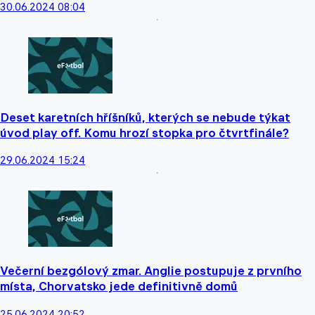
30.06.2024 08:04
Deset karetních hříšníků, kterých se nebude týkat
úvod play off. Komu hrozí stopka pro čtvrtfinále?
29.06.2024 15:24
Večerní bezgólový zmar. Anglie postupuje z prvního
místa, Chorvatsko jede definitivně domů
25.06.2024 20:52