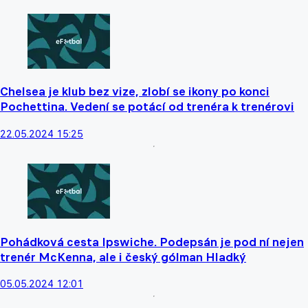
Chelsea je klub bez vize, zlobí se ikony po konci
Pochettina. Vedení se potácí od trenéra k trenérovi
22.05.2024 15:25
Pohádková cesta Ipswiche. Podepsán je pod ní nejen
trenér McKenna, ale i český gólman Hladký
05.05.2024 12:01