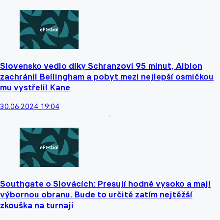
Slovensko vedlo díky Schranzovi 95 minut, Albion
zachránil Bellingham a pobyt mezi nejlepší osmičkou
mu vystřelil Kane
30.06.2024 19:04
Southgate o Slovácích: Presují hodně vysoko a mají
výbornou obranu. Bude to určitě zatím nejtěžší
zkouška na turnaji