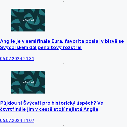
Anglie je v semifinále Eura, favorita poslal v bitvě se
Švýcarskem dál penaltový rozstřel
06.07.2024 21:31
Půjdou si Švýcaři pro historický úspěch? Ve
čtvrtfinále jim v cestě stojí nejistá Anglie
06.07.2024 11:07