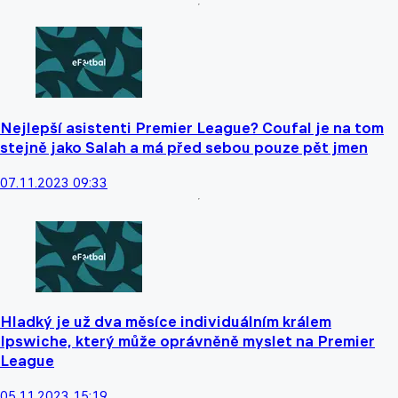
Nejlepší asistenti Premier League? Coufal je na tom
stejně jako Salah a má před sebou pouze pět jmen
07.11.2023 09:33
Hladký je už dva měsíce individuálním králem
Ipswiche, který může oprávněně myslet na Premier
League
05.11.2023 15:19