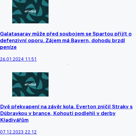
Galatasaray může před soubojem se Spartou přijít o
defenzivní oporu. Zájem má Bayern, dohodu brzdí
peníze
26.01.2024 11:51
Dvě překvapení na závěr kola. Everton zničil Straky s
Dúbravkou v brance, Kohouti podlehli v derby
Kladivářům
07.12.2023 22:12