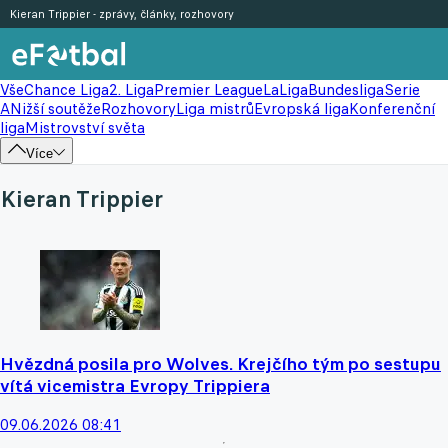
Kieran Trippier - zprávy, články, rozhovory
Vše
Chance Liga
2. Liga
Premier League
LaLiga
Bundesliga
Serie
A
Nižší soutěže
Rozhovory
Liga mistrů
Evropská liga
Konferenční
liga
Mistrovství světa
Více
Kieran Trippier
Hvězdná posila pro Wolves. Krejčího tým po sestupu
vítá vicemistra Evropy Trippiera
09.06.2026 08:41