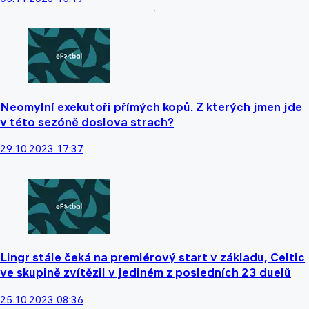
Neomylní exekutoři přímých kopů. Z kterých jmen jde
v této sezóně doslova strach?
29.10.2023 17:37
Lingr stále čeká na premiérový start v základu, Celtic
ve skupině zvítězil v jediném z posledních 23 duelů
25.10.2023 08:36