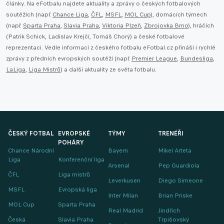
články. Na eFotbalu najdete aktuality a zprávy o českých fotbalových
soutěžích (např.
Chance Liga
,
ČFL
,
MSFL
,
MOL Cup
), domácích týmech
(např.
Sparta Praha
,
Slavia Praha
,
Viktoria Plzeň
,
Zbrojovka Brno
), hráčích
(Patrik Schick, Ladislav Krejčí, Tomáš Chorý) a české fotbalové
reprezentaci. Vedle informací z českého fotbalu eFotbal.cz přináší i rychlé
zprávy z předních evropských soutěží (např.
Premier League
,
Bundesliga
,
LaLiga
,
Liga Mistrů
) a další aktuality ze světa fotbalu.
ČESKÝ FOTBAL
EVROPSKÉ
TÝMY
TRENÉŘI
POHÁRY
Chance Národní
Bayern
Mikel Arteta
Liga
Konferenční liga
Arsenal
Pep Guardiola
ČFL
Liga mistrů
Leverkusen
Diego Simeone
MSFL
Evropská liga
Inter Milan
Brian Priske
MOL Cup
Sparta Praha
Real Madrid
Jindřich
Česká
Slavia Praha
Trpišovský