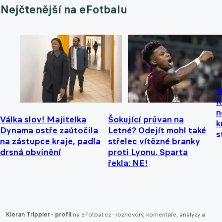
Nejčtenější na eFotbalu
N
R
n
Válka slov! Majitelka
Šokující průvan na
k
Dynama ostře zaútočila
Letné? Odejít mohl také
s
na zástupce kraje, padla
střelec vítězné branky
drsná obvinění
proti Lyonu. Sparta
řekla: NE!
Kieran Trippier - profil
na eFotbal.cz - rozhovory, komentáře, analýzy a