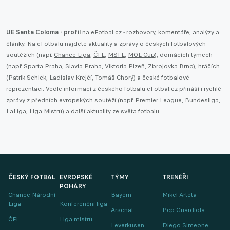
UE Santa Coloma - profil
na eFotbal.cz - rozhovory, komentáře, analýzy a
články. Na eFotbalu najdete aktuality a zprávy o českých fotbalových
soutěžích (např.
Chance Liga
,
ČFL
,
MSFL
,
MOL Cup
), domácích týmech
(např.
Sparta Praha
,
Slavia Praha
,
Viktoria Plzeň
,
Zbrojovka Brno
), hráčích
(Patrik Schick, Ladislav Krejčí, Tomáš Chorý) a české fotbalové
reprezentaci. Vedle informací z českého fotbalu eFotbal.cz přináší i rychlé
zprávy z předních evropských soutěží (např.
Premier League
,
Bundesliga
,
LaLiga
,
Liga Mistrů
) a další aktuality ze světa fotbalu.
ČESKÝ FOTBAL
EVROPSKÉ
TÝMY
TRENÉŘI
POHÁRY
Chance Národní
Bayern
Mikel Arteta
Liga
Konferenční liga
Arsenal
Pep Guardiola
ČFL
Liga mistrů
Leverkusen
Diego Simeone