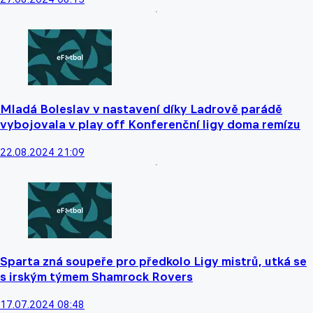
Mladá Boleslav v nastavení díky Ladrově parádě
vybojovala v play off Konferenční ligy doma remízu
22.08.2024 21:09
Sparta zná soupeře pro předkolo Ligy mistrů, utká se
s irským týmem Shamrock Rovers
17.07.2024 08:48