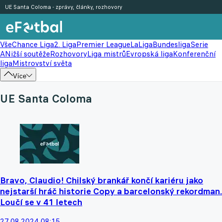
UE Santa Coloma - zprávy, články, rozhovory
Vše
Chance Liga
2. Liga
Premier League
LaLiga
Bundesliga
Serie
A
Nižší soutěže
Rozhovory
Liga mistrů
Evropská liga
Konferenční
liga
Mistrovství světa
Více
UE Santa Coloma
Bravo, Claudio! Chilský brankář končí kariéru jako
nejstarší hráč historie Copy a barcelonský rekordman.
Loučí se v 41 letech
27.08.2024 08:15