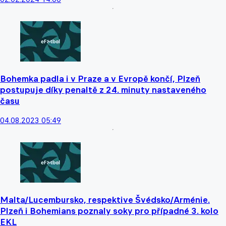
Bohemka padla i v Praze a v Evropě končí, Plzeň
postupuje díky penaltě z 24. minuty nastaveného
času
04.08.2023 05:49
Malta/Lucembursko, respektive Švédsko/Arménie.
Plzeň i Bohemians poznaly soky pro případné 3. kolo
EKL