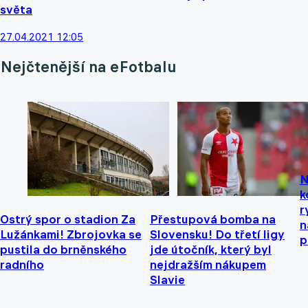
světa
27.04.2021 12:05
Nejčtenější na eFotbalu
N
k
r
Ostrý spor o stadion Za
Přestupová bomba na
n
Lužánkami! Zbrojovka se
Slovensku! Do třetí ligy
p
pustila do brněnského
jde útočník, který byl
radního
nejdražším nákupem
Slavie