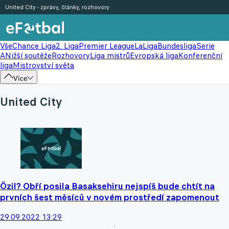
United City - zprávy, články, rozhovory
Vše
Chance Liga
2. Liga
Premier League
LaLiga
Bundesliga
Serie
A
Nižší soutěže
Rozhovory
Liga mistrů
Evropská liga
Konferenční
liga
Mistrovství světa
Více
United City
Özil? Obří posila Basaksehiru nejspíš bude chtít na
prvních šest měsíců v novém prostředí zapomenout
29.09.2022 13:29