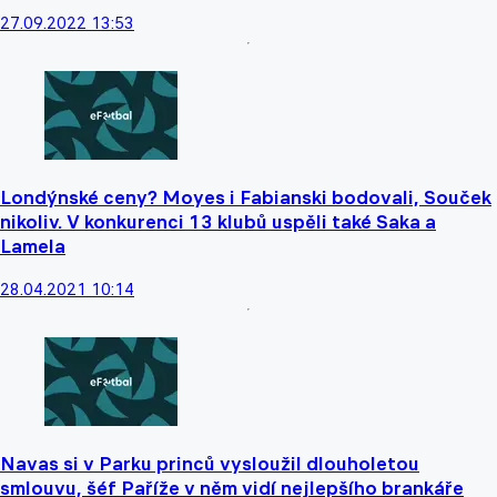
27.09.2022 13:53
Londýnské ceny? Moyes i Fabianski bodovali, Souček
nikoliv. V konkurenci 13 klubů uspěli také Saka a
Lamela
28.04.2021 10:14
Navas si v Parku princů vysloužil dlouholetou
smlouvu, šéf Paříže v něm vidí nejlepšího brankáře