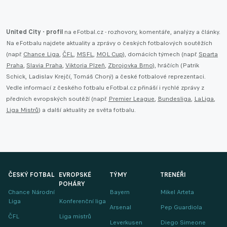
United City - profil
na eFotbal.cz - rozhovory, komentáře, analýzy a články.
Na eFotbalu najdete aktuality a zprávy o českých fotbalových soutěžích
(např.
Chance Liga
,
ČFL
,
MSFL
,
MOL Cup
), domácích týmech (např.
Sparta
Praha
,
Slavia Praha
,
Viktoria Plzeň
,
Zbrojovka Brno
), hráčích (Patrik
Schick, Ladislav Krejčí, Tomáš Chorý) a české fotbalové reprezentaci.
Vedle informací z českého fotbalu eFotbal.cz přináší i rychlé zprávy z
předních evropských soutěží (např.
Premier League
,
Bundesliga
,
LaLiga
,
Liga Mistrů
) a další aktuality ze světa fotbalu.
ČESKÝ FOTBAL
EVROPSKÉ
TÝMY
TRENÉŘI
POHÁRY
Chance Národní
Bayern
Mikel Arteta
Liga
Konferenční liga
Arsenal
Pep Guardiola
ČFL
Liga mistrů
Leverkusen
Diego Simeone