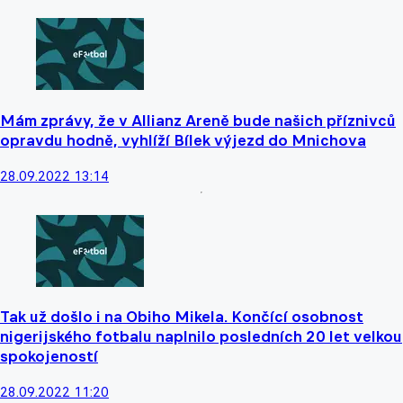
Mám zprávy, že v Allianz Areně bude našich příznivců
opravdu hodně, vyhlíží Bílek výjezd do Mnichova
28.09.2022 13:14
Tak už došlo i na Obiho Mikela. Končící osobnost
nigerijského fotbalu naplnilo posledních 20 let velkou
spokojeností
28.09.2022 11:20