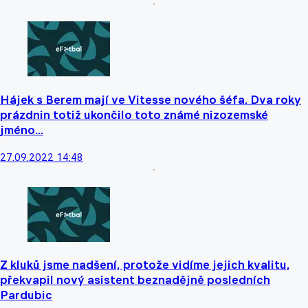
Hájek s Berem mají ve Vitesse nového šéfa. Dva roky
prázdnin totiž ukončilo toto známé nizozemské
jméno...
27.09.2022 14:48
Z kluků jsme nadšení, protože vidíme jejich kvalitu,
překvapil nový asistent beznadějně posledních
Pardubic