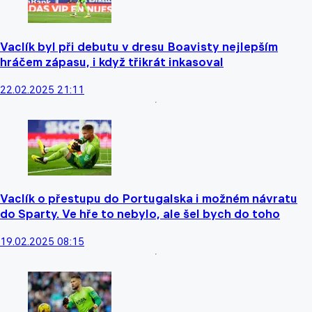
Vaclík byl při debutu v dresu Boavisty nejlepším
hráčem zápasu, i když třikrát inkasoval
22.02.2025 21:11
Vaclík o přestupu do Portugalska i možném návratu
do Sparty. Ve hře to nebylo, ale šel bych do toho
19.02.2025 08:15