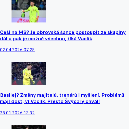
Češi na MS? Je obrovská šance postoupit ze skupiny
dál a pak je možné všechno, říká Vaclík
02.04.2026 07:28
Basilej? Změny majitelů, trenérů i myšlení. Problémů
mají dost, ví Vaclík. Přesto Švýcary chválí
28.01.2026 13:32