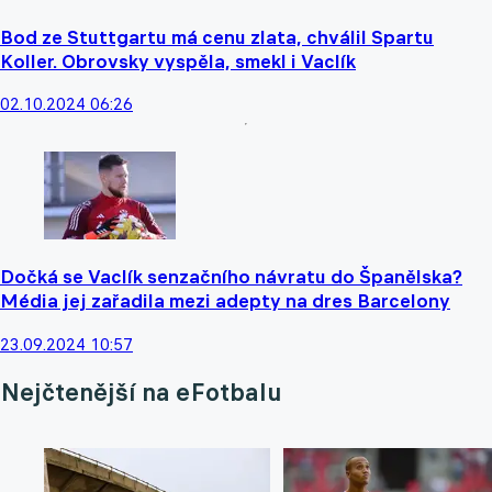
Bod ze Stuttgartu má cenu zlata, chválil Spartu
Koller. Obrovsky vyspěla, smekl i Vaclík
02.10.2024 06:26
Dočká se Vaclík senzačního návratu do Španělska?
Média jej zařadila mezi adepty na dres Barcelony
23.09.2024 10:57
Nejčtenější na eFotbalu