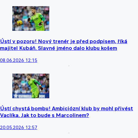
Ústí v pozoru! Nový trenér je před podpisem, říká
majitel Kubáň. Slavné jméno dalo klubu košem
08.06.2026 12:15
Ústí chystá bombu! Ambiciózní klub by mohl přivést
Vaclíka. Jak to bude s Marcolinem?
20.05.2026 12:57