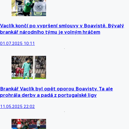
Vaclík končí po vypršení smlouvy v Boavistě. Bývalý
brankář národního týmu je volným hráčem
01.07.2025 10:11
Brankář Vaclík byl opět oporou Boavisty. Ta ale
prohrála derby a padá z portugalské ligy
11.05.2025 22:02