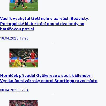
Vaclík vychytal třetí nulu v barvách Boavisty.
Portugalský klub ztrácí pouhé dva body na
barážovou pozici
18.04.2025 17:25
Horníček přiváděl Gyökerese a spol. k šílenství.
Vynikajícími zákroky sebral Sportingu první místo
08.04.2025 07:54