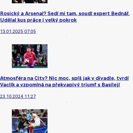
Rosický a Arsenal? Sedí mi tam, soudí expert Bednář.
Udělal kus práce i velký pokrok
13.01.2025 07:05
Atmosféra na City? Nic moc, spíš jak v divadle, tvrdí
Vaclík a vzpomíná na překvapivý triumf s Basilejí
23.10.2024 11:27