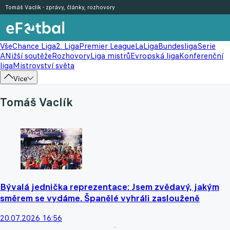
Tomáš Vaclík - zprávy, články, rozhovory
Vše
Chance Liga
2. Liga
Premier League
LaLiga
Bundesliga
Serie
A
Nižší soutěže
Rozhovory
Liga mistrů
Evropská liga
Konferenční
liga
Mistrovství světa
Více
Tomáš Vaclík
Bývalá jednička reprezentace: Jsem zvědavý, jakým
směrem se vydáme. Španělé vyhráli zaslouženě
20.07.2026 16:56