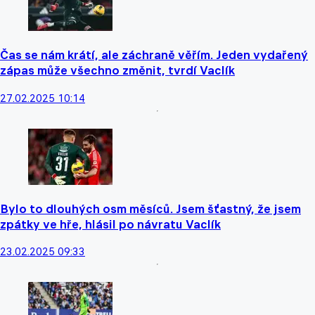
Čas se nám krátí, ale záchraně věřím. Jeden vydařený
zápas může všechno změnit, tvrdí Vaclík
27.02.2025 10:14
Bylo to dlouhých osm měsíců. Jsem šťastný, že jsem
zpátky ve hře, hlásil po návratu Vaclík
23.02.2025 09:33