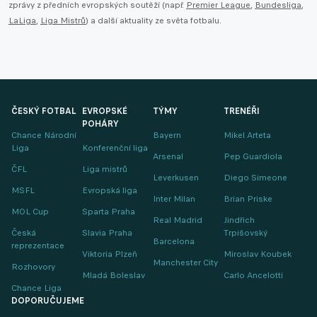
zprávy z předních evropských soutěží (např.
Premier League
,
Bundesliga
,
LaLiga
,
Liga Mistrů
) a další aktuality ze světa fotbalu.
ČESKÝ FOTBAL
EVROPSKÉ
TÝMY
TRENÉŘI
POHÁRY
Chance Národní
Bayern
Mikel Arteta
Liga
Konferenční liga
Arsenal
Pep Guardiola
ČFL
Liga mistrů
Leverkusen
Diego Simeone
MSFL
Evropská liga
Inter Milan
Brian Priske
MOL Cup
Sparta Praha
Real Madrid
Jindřich
Česká
Slavia Praha
Trpišovský
Barcelona
reprezentace
Viktoria Plzeň
Miroslav Koubek
Manchester City
Rozhovory
Mladá Boleslav
Carlo Ancelotti
Chance Liga
DOPORUČUJEME