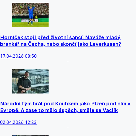
Horníček stojí před životní šancí. Naváže mladý
brankář na Čecha, nebo skončí jako Leverkusen?
17.04.2026 08:50
Národní tým hrál pod Koubkem jako Plzeň pod ním v
Evropě. A zase to mělo úspěch, směje se Vaclík
02.04.2026 12:23