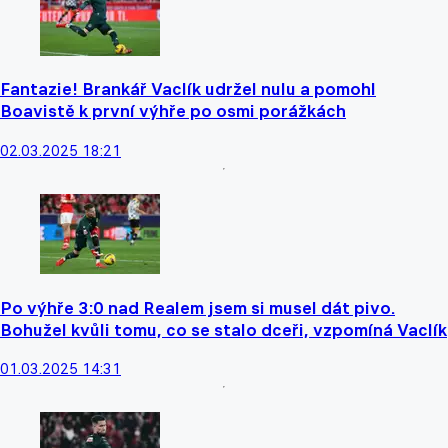
Fantazie! Brankář Vaclík udržel nulu a pomohl
Boavistě k první výhře po osmi porážkách
02.03.2025 18:21
Po výhře 3:0 nad Realem jsem si musel dát pivo.
Bohužel kvůli tomu, co se stalo dceři, vzpomíná Vaclík
01.03.2025 14:31