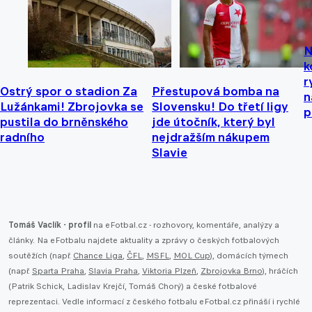
N
k
r
Ostrý spor o stadion Za
Přestupová bomba na
n
Lužánkami! Zbrojovka se
Slovensku! Do třetí ligy
p
pustila do brněnského
jde útočník, který byl
radního
nejdražším nákupem
Slavie
Tomáš Vaclík - profil
na eFotbal.cz - rozhovory, komentáře, analýzy a
články. Na eFotbalu najdete aktuality a zprávy o českých fotbalových
soutěžích (např.
Chance Liga
,
ČFL
,
MSFL
,
MOL Cup
), domácích týmech
(např.
Sparta Praha
,
Slavia Praha
,
Viktoria Plzeň
,
Zbrojovka Brno
), hráčích
(Patrik Schick, Ladislav Krejčí, Tomáš Chorý) a české fotbalové
reprezentaci. Vedle informací z českého fotbalu eFotbal.cz přináší i rychlé