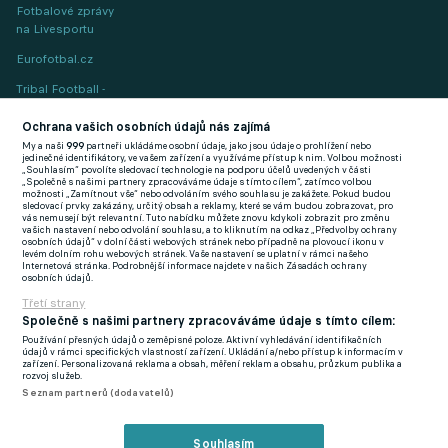
Fotbalové zprávy
na Livesportu
Eurofotbal.cz
Tribal Football -
Football News
(EN)
Ochrana vašich osobních údajů nás zajímá
My a naši
999
partneři ukládáme osobní údaje, jako jsou údaje o prohlížení nebo
FlashFutbal (SK)
jedinečné identifikátory, ve vašem zařízení a využíváme přístup k nim. Volbou možnosti
„Souhlasím“ povolíte sledovací technologie na podporu účelů uvedených v části
„Společně s našimi partnery zpracováváme údaje s tímto cílem“, zatímco volbou
Tenisportal.cz
možnosti „Zamítnout vše“ nebo odvoláním svého souhlasu je zakážete. Pokud budou
sledovací prvky zakázány, určitý obsah a reklamy, které se vám budou zobrazovat, pro
Tenisové zprávy
vás nemusejí být relevantní. Tuto nabídku můžete znovu kdykoli zobrazit pro změnu
vašich nastavení nebo odvolání souhlasu, a to kliknutím na odkaz „Předvolby ochrany
na Livesportu
osobních údajů“ v dolní části webových stránek nebo případně na plovoucí ikonu v
levém dolním rohu webových stránek. Vaše nastavení se uplatní v rámci našeho
Internetová stránka. Podrobnější informace najdete v našich Zásadách ochrany
osobních údajů.
Třetí strany
Společně s našimi partnery zpracováváme údaje s tímto cílem:
Používání přesných údajů o zeměpisné poloze. Aktivní vyhledávání identifikačních
Podmínky užití
GDPR a žurnalistika
údajů v rámci specifických vlastností zařízení. Ukládání a/nebo přístup k informacím v
zařízení. Personalizovaná reklama a obsah, měření reklam a obsahu, průzkum publika a
Zásady ochrany osobních údajů
Doporučené stránky
rozvoj služeb.
Seznam partnerů (dodavatelů)
Třetí strany
Tiráž
Souhlasím