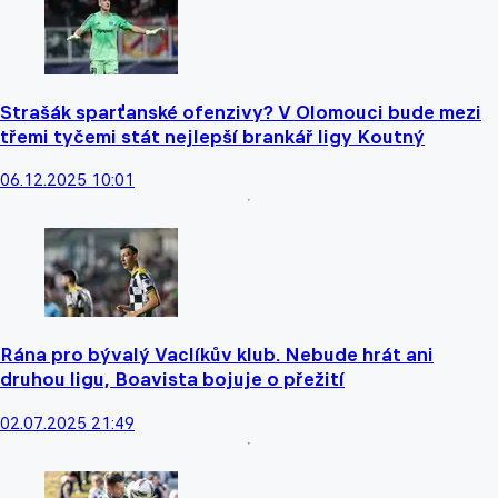
Strašák sparťanské ofenzivy? V Olomouci bude mezi
třemi tyčemi stát nejlepší brankář ligy Koutný
06.12.2025 10:01
Rána pro bývalý Vaclíkův klub. Nebude hrát ani
druhou ligu, Boavista bojuje o přežití
02.07.2025 21:49