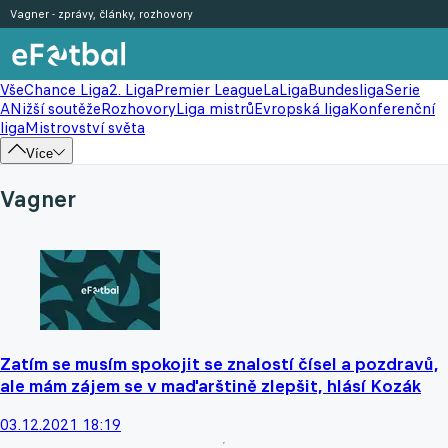
Vagner - zprávy, články, rozhovory
Vše
Chance Liga
2. Liga
Premier League
LaLiga
Bundesliga
Serie
A
Nižší soutěže
Rozhovory
Liga mistrů
Evropská liga
Konferenční
liga
Mistrovství světa
Více
Vagner
Zatím se musím spokojit se znalostí čísel a pozdravů,
ale mám zájem se v maďarštině zlepšit, hlásí Kozák
03.12.2021 18:19