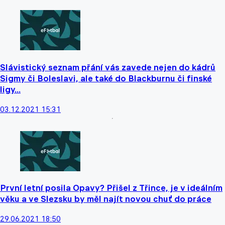
Slávistický seznam přání vás zavede nejen do kádrů
Sigmy či Boleslavi, ale také do Blackburnu či finské
ligy...
03.12.2021 15:31
První letní posila Opavy? Přišel z Třince, je v ideálním
věku a ve Slezsku by měl najít novou chuť do práce
29.06.2021 18:50