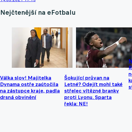
Nejčtenější na eFotbalu
N
R
n
Válka slov! Majitelka
Šokující průvan na
k
Dynama ostře zaútočila
Letné? Odejít mohl také
s
na zástupce kraje, padla
střelec vítězné branky
drsná obvinění
proti Lyonu. Sparta
řekla: NE!