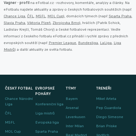
Vagner - profil
na eFotbal.cz - rozhovory, komentáře, analýzy a články. Na
eFotbalu najdete aktuality a zprávy o českých fotbalových soutěžích (např.
Chance Liga
,
ČFL
,
MSFL
,
MOL Cup
), domácích týmech (např.
Sparta Praha
,
Slavia Praha
,
Viktoria Plzeň
,
Zbrojovka Brno
), hráčích (Patrik Schick,
Ladislav Krejčí, Tomáš Chorý) a české fotbalové reprezentaci. Vedle
informací z českého fotbalu eFotbal.cz přináší i rychlé zprávy z předních
evropských soutěží (např.
Premier League
,
Bundesliga
,
LaLiga
,
Liga
Mistrů
) a další aktuality ze světa fotbalu.
ČESKÝ FOTBAL
EVROPSKÉ
TÝMY
TRENÉŘI
POHÁRY
Chance Národní
Bayern
Mikel Arteta
Liga
Konferenční liga
Arsenal
Pep Guardiola
ČFL
Liga mistrů
Leverkusen
Diego Simeone
MSFL
Evropská liga
Inter Milan
Brian Priske
MOL Cup
Sparta Praha
Real Madrid
Jindřich