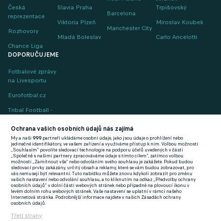
Česká
Slavia Praha
Trpišovský
Barcelona
reprezentace
Viktoria Plzeň
Miroslav Koubek
Manchester City
Rozhovory
Mladá Boleslav
Carlo Ancelotti
Chance Liga
DOPORUČUJEME
Fotbalové zprávy
na Livesportu
Eurofotbal.cz
Tribal Football -
Football News
(EN)
Ochrana vašich osobních údajů nás zajímá
My a naši
999
partneři ukládáme osobní údaje, jako jsou údaje o prohlížení nebo
FlashFutbal (SK)
jedinečné identifikátory, ve vašem zařízení a využíváme přístup k nim. Volbou možnosti
„Souhlasím“ povolíte sledovací technologie na podporu účelů uvedených v části
„Společně s našimi partnery zpracováváme údaje s tímto cílem“, zatímco volbou
Tenisportal.cz
možnosti „Zamítnout vše“ nebo odvoláním svého souhlasu je zakážete. Pokud budou
sledovací prvky zakázány, určitý obsah a reklamy, které se vám budou zobrazovat, pro
Tenisové zprávy
vás nemusejí být relevantní. Tuto nabídku můžete znovu kdykoli zobrazit pro změnu
vašich nastavení nebo odvolání souhlasu, a to kliknutím na odkaz „Předvolby ochrany
na Livesportu
osobních údajů“ v dolní části webových stránek nebo případně na plovoucí ikonu v
levém dolním rohu webových stránek. Vaše nastavení se uplatní v rámci našeho
Internetová stránka. Podrobnější informace najdete v našich Zásadách ochrany
osobních údajů.
Třetí strany