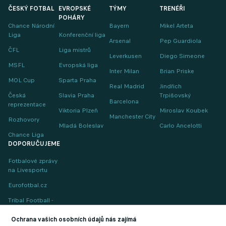
ČESKÝ FOTBAL
EVROPSKÉ
TÝMY
TRENÉŘI
POHÁRY
Chance Národní
Bayern
Mikel Arteta
Liga
Konferenční liga
Arsenal
Pep Guardiola
ČFL
Liga mistrů
Leverkusen
Diego Simeone
MSFL
Evropská liga
Inter Milan
Brian Priske
MOL Cup
Sparta Praha
Real Madrid
Jindřich
Česká
Slavia Praha
Trpišovský
Barcelona
reprezentace
Viktoria Plzeň
Miroslav Koubek
Manchester City
Rozhovory
Mladá Boleslav
Carlo Ancelotti
Chance Liga
DOPORUČUJEME
Fotbalové zprávy
na Livesportu
Eurofotbal.cz
Tribal Football -
Football News
(EN)
Ochrana vašich osobních údajů nás zajímá