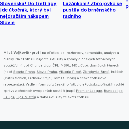
Slovensku! Do třetí ligy
Lužánkami! Zbrojovka se
p
jde útočník, který byl
pustila do brněnského
nejdražším nákupem
radního
Slavie
Miloš Veljkovič - profil
na eFotbal.cz - rozhovory, komentáře, analýzy a
články. Na eFotbalu najdete aktuality a zprávy o českých fotbalových
soutěžích (např.
Chance Liga
,
ČFL
,
MSFL
,
MOL Cup
), domácích týmech
(např.
Sparta Praha
,
Slavia Praha
,
Viktoria Plzeň
,
Zbrojovka Brno
), hráčích
(Patrik Schick, Ladislav Krejčí, Tomáš Chorý) a české fotbalové
reprezentaci. Vedle informací z českého fotbalu eFotbal.cz přináší i rychlé
zprávy z předních evropských soutěží (např.
Premier League
,
Bundesliga
,
LaLiga
,
Liga Mistrů
) a další aktuality ze světa fotbalu.