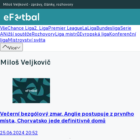
Miloš Veljkovič - zprávy, články, rozhovory
Vše
Chance Liga
2. Liga
Premier League
LaLiga
Bundesliga
Serie
A
Nižší soutěže
Rozhovory
Liga mistrů
Evropská liga
Konferenční
liga
Mistrovství světa
Více
Miloš Veljkovič
Večerní bezgólový zmar. Anglie postupuje z prvního
místa, Chorvatsko jede definitivně domů
25.06.2024 20:52