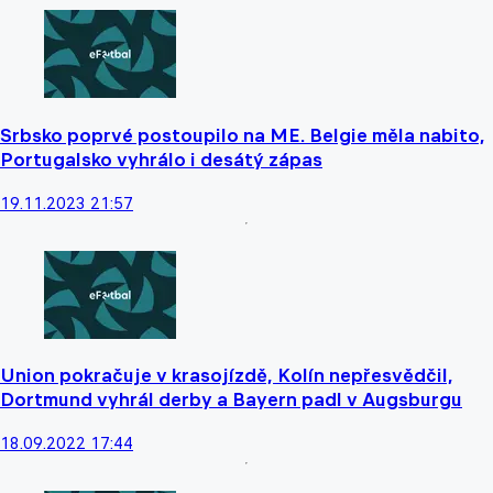
Srbsko poprvé postoupilo na ME. Belgie měla nabito,
Portugalsko vyhrálo i desátý zápas
19.11.2023 21:57
Union pokračuje v krasojízdě, Kolín nepřesvědčil,
Dortmund vyhrál derby a Bayern padl v Augsburgu
18.09.2022 17:44