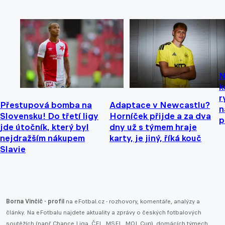
N
k
r
Přestupová bomba na
Adaptace v Newcastlu?
n
Slovensku! Do třetí ligy
Horníček přijde a za dva
p
jde útočník, který byl
dny už s týmem hraje
nejdražším nákupem
karty, je jiný, říká kouč
Slavie
Borna Vinčič - profil
na eFotbal.cz - rozhovory, komentáře, analýzy a
články. Na eFotbalu najdete aktuality a zprávy o českých fotbalových
soutěžích (např.
Chance Liga
,
ČFL
,
MSFL
,
MOL Cup
), domácích týmech