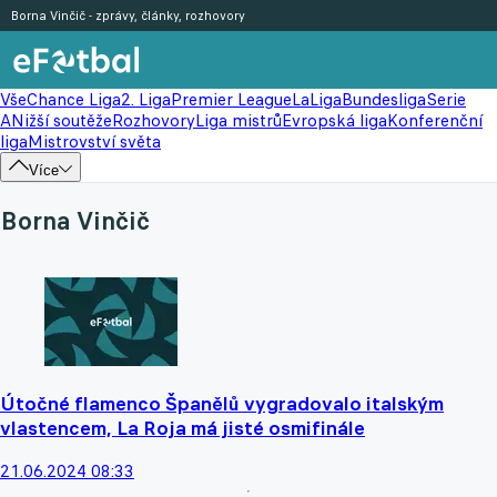
Borna Vinčič - zprávy, články, rozhovory
Vše
Chance Liga
2. Liga
Premier League
LaLiga
Bundesliga
Serie
A
Nižší soutěže
Rozhovory
Liga mistrů
Evropská liga
Konferenční
liga
Mistrovství světa
Více
Borna Vinčič
Útočné flamenco Španělů vygradovalo italským
vlastencem, La Roja má jisté osmifinále
21.06.2024 08:33