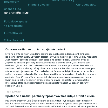
Manchester City
Rozhovory
Mladá Boleslav
Carlo Ancelotti
Chance Liga
DOPORUČUJEME
Fotbalové zprávy
na Livesportu
Eurofotbal.cz
Tribal Football -
Football News
(EN)
Ochrana vašich osobních údajů nás zajímá
My a naši
997
partneři ukládáme osobní údaje, jako jsou údaje o prohlížení nebo
FlashFutbal (SK)
jedinečné identifikátory, ve vašem zařízení a využíváme přístup k nim. Volbou možnosti
„Souhlasím“ povolíte sledovací technologie na podporu účelů uvedených v části
„Společně s našimi partnery zpracováváme údaje s tímto cílem“, zatímco volbou
Tenisportal.cz
možnosti „Zamítnout vše“ nebo odvoláním svého souhlasu je zakážete. Pokud budou
sledovací prvky zakázány, určitý obsah a reklamy, které se vám budou zobrazovat, pro
Tenisové zprávy
vás nemusejí být relevantní. Tuto nabídku můžete znovu kdykoli zobrazit pro změnu
vašich nastavení nebo odvolání souhlasu, a to kliknutím na odkaz „Předvolby ochrany
na Livesportu
osobních údajů“ v dolní části webových stránek nebo případně na plovoucí ikonu v
levém dolním rohu webových stránek. Vaše nastavení se uplatní v rámci našeho
Internetová stránka. Podrobnější informace najdete v našich Zásadách ochrany
osobních údajů.
Třetí strany
Společně s našimi partnery zpracováváme údaje s tímto cílem:
Používání přesných údajů o zeměpisné poloze. Aktivní vyhledávání identifikačních
Podmínky užití
GDPR a žurnalistika
údajů v rámci specifických vlastností zařízení. Ukládání a/nebo přístup k informacím v
zařízení. Personalizovaná reklama a obsah, měření reklam a obsahu, průzkum publika a