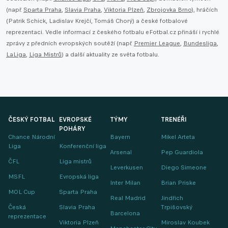
(např.
Sparta Praha
,
Slavia Praha
,
Viktoria Plzeň
,
Zbrojovka Brno
), hráčích
(Patrik Schick, Ladislav Krejčí, Tomáš Chorý) a české fotbalové
reprezentaci. Vedle informací z českého fotbalu eFotbal.cz přináší i rychlé
zprávy z předních evropských soutěží (např.
Premier League
,
Bundesliga
,
LaLiga
,
Liga Mistrů
) a další aktuality ze světa fotbalu.
ČESKÝ FOTBAL
EVROPSKÉ
TÝMY
TRENÉŘI
POHÁRY
Chance Národní
Bayern
Mikel Arteta
Liga
Konferenční liga
Arsenal
Pep Guardiola
ČFL
Liga mistrů
Leverkusen
Diego Simeone
MSFL
Evropská liga
Inter Milan
Brian Priske
MOL Cup
Sparta Praha
Real Madrid
Jindřich
Česká
Slavia Praha
Trpišovský
Barcelona
reprezentace
Viktoria Plzeň
Miroslav Koubek