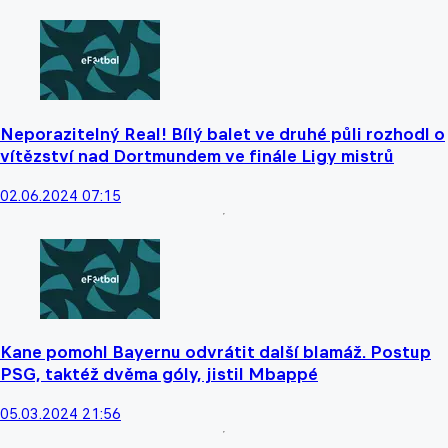
Neporazitelný Real! Bílý balet ve druhé půli rozhodl o
vítězství nad Dortmundem ve finále Ligy mistrů
02.06.2024 07:15
Kane pomohl Bayernu odvrátit další blamáž. Postup
PSG, taktéž dvěma góly, jistil Mbappé
05.03.2024 21:56