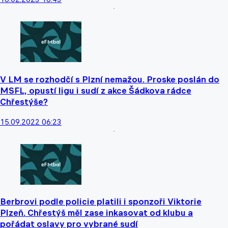
V LM se rozhodčí s Plzní nemažou. Proske poslán do
MSFL, opustí ligu i sudí z akce Šádkova rádce
Chřestýše?
15.09.2022 06:23
Berbrovi podle policie platili i sponzoři Viktorie
Plzeň. Chřestýš měl zase inkasovat od klubu a
pořádat oslavy pro vybrané sudí