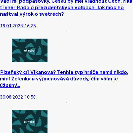
Vadí mi podpásovky. Česku by měl vládnout Čech, říká
trenér Rada o prezidentských volbách. Jak moc ho
naštval výrok o svetrech?
18.01.2023 16:25
Plzeňský cíl Vlkanova? Tenhle typ hráče nemá nikdo,
míní Zelenka a vyjmenovává důvody, čím vším je
úžasný...
30.08.2022 10:58