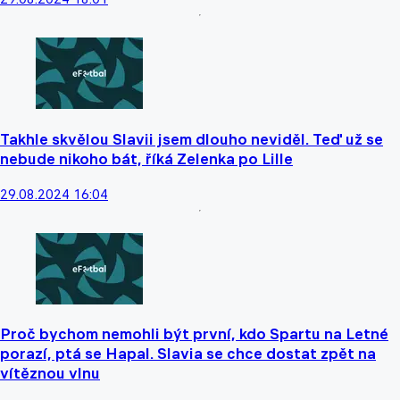
Takhle skvělou Slavii jsem dlouho neviděl. Teď už se
nebude nikoho bát, říká Zelenka po Lille
29.08.2024 16:04
Proč bychom nemohli být první, kdo Spartu na Letné
porazí, ptá se Hapal. Slavia se chce dostat zpět na
vítěznou vlnu