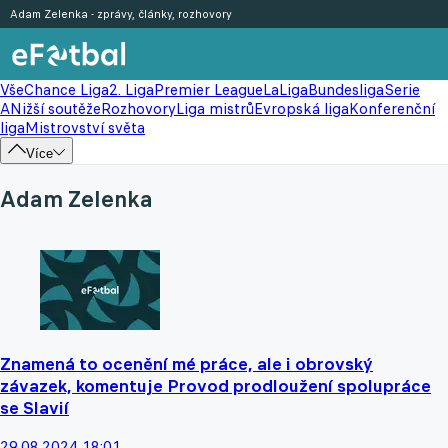
Adam Zelenka - zprávy, články, rozhovory
Vše
Chance Liga
2. Liga
Premier League
LaLiga
Bundesliga
Serie
A
Nižší soutěže
Rozhovory
Liga mistrů
Evropská liga
Konferenční
liga
Mistrovství světa
Více
Adam Zelenka
Znamená to ocenění mé práce, ale i obrovský
závazek, komentuje Provod prodloužení spolupráce
se Slavií
29.08.2024 18:01