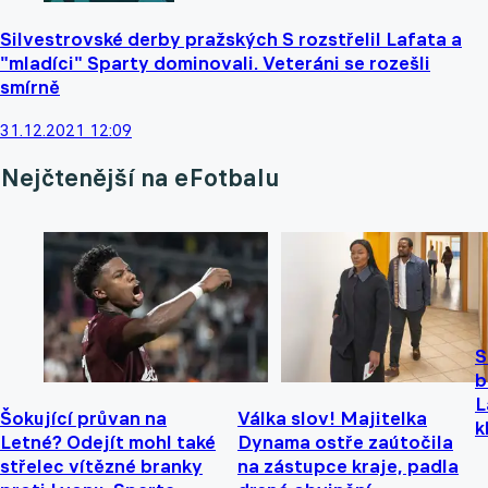
Silvestrovské derby pražských S rozstřelil Lafata a
"mladíci" Sparty dominovali. Veteráni se rozešli
smírně
31.12.2021 12:09
Nejčtenější na eFotbalu
S
b
L
Šokující průvan na
Válka slov! Majitelka
k
Letné? Odejít mohl také
Dynama ostře zaútočila
střelec vítězné branky
na zástupce kraje, padla