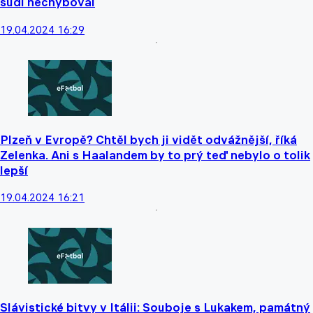
sudí nechyboval
19.04.2024 16:29
Plzeň v Evropě? Chtěl bych ji vidět odvážnější, říká
Zelenka. Ani s Haalandem by to prý teď nebylo o tolik
lepší
19.04.2024 16:21
Slávistické bitvy v Itálii: Souboje s Lukakem, památný