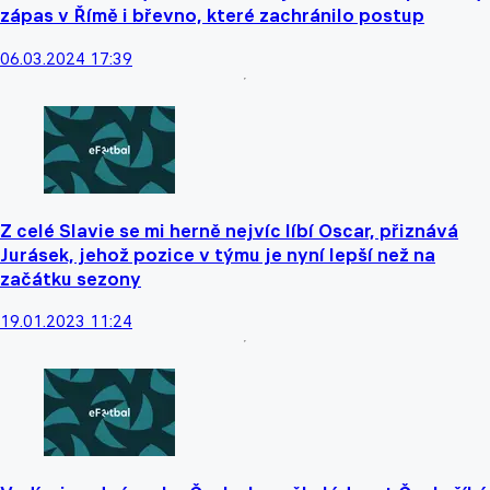
zápas v Římě i břevno, které zachránilo postup
06.03.2024 17:39
Z celé Slavie se mi herně nejvíc líbí Oscar, přiznává
Jurásek, jehož pozice v týmu je nyní lepší než na
začátku sezony
19.01.2023 11:24