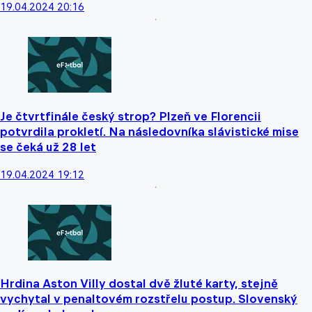
19.04.2024 20:16
Je čtvrtfinále český strop? Plzeň ve Florencii
potvrdila prokletí. Na následovníka slávistické mise
se čeká už 28 let
19.04.2024 19:12
Hrdina Aston Villy dostal dvě žluté karty, stejně
vychytal v penaltovém rozstřelu postup. Slovenský