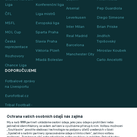
Liga
Konferenční liga
Arsenal
Pep Guardiola
ČFL
Liga mistrů
Leverkusen
Diego Simeone
MSFL
Evropská liga
Inter Milan
Brian Priske
MOL Cup
Sparta Praha
Real Madrid
Jindřich
Česká
Slavia Praha
Trpišovský
Barcelona
reprezentace
Viktoria Plzeň
Miroslav Koubek
Manchester City
Rozhovory
Mladá Boleslav
Carlo Ancelotti
Chance Liga
DOPORUČUJEME
Fotbalové zprávy
na Livesportu
Eurofotbal.cz
Tribal Football -
Football News
(EN)
Ochrana vašich osobních údajů nás zajímá
My a naši
999
partneři ukládáme osobní údaje, jako jsou údaje o prohlížení nebo
FlashFutbal (SK)
jedinečné identifikátory, ve vašem zařízení a využíváme přístup k nim. Volbou možnosti
„Souhlasím“ povolíte sledovací technologie na podporu účelů uvedených v části
„Společně s našimi partnery zpracováváme údaje s tímto cílem“, zatímco volbou
Tenisportal.cz