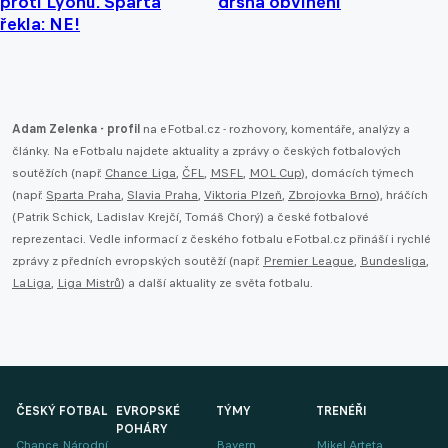
proti Lyonu. Sparta
drsná obvinění
řekla: NE!
Adam Zelenka - profil
na eFotbal.cz - rozhovory, komentáře, analýzy a
články. Na eFotbalu najdete aktuality a zprávy o českých fotbalových
soutěžích (např.
Chance Liga
,
ČFL
,
MSFL
,
MOL Cup
), domácích týmech
(např.
Sparta Praha
,
Slavia Praha
,
Viktoria Plzeň
,
Zbrojovka Brno
), hráčích
(Patrik Schick, Ladislav Krejčí, Tomáš Chorý) a české fotbalové
reprezentaci. Vedle informací z českého fotbalu eFotbal.cz přináší i rychlé
zprávy z předních evropských soutěží (např.
Premier League
,
Bundesliga
,
LaLiga
,
Liga Mistrů
) a další aktuality ze světa fotbalu.
ČESKÝ FOTBAL
EVROPSKÉ
TÝMY
TRENÉŘI
POHÁRY
Chance Národní
Bayern
Mikel Arteta