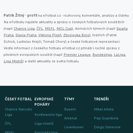
Patrik Žitný - profil
na eFotbal.cz - rozhovory, komentáře, analýzy a články.
Na eFotbalu najdete aktuality a zprávy o českých fotbalových soutěžích
(např.
Chance Liga
,
ČFL
,
MSFL
,
MOL Cup
), domácích týmech (např.
Sparta
Praha
,
Slavia Praha
,
Viktoria Plzeň
,
Zbrojovka Brno
), hráčích (Patrik
Schick, Ladislav Krejčí, Tomáš Chorý) a české fotbalové reprezentaci.
Vedle informací z českého fotbalu eFotbal.cz přináší i rychlé zprávy z
předních evropských soutěží (např.
Premier League
,
Bundesliga
,
LaLiga
,
Liga Mistrů
) a další aktuality ze světa fotbalu.
ČESKÝ FOTBAL
EVROPSKÉ
TÝMY
TRENÉŘI
POHÁRY
Chance Národní
Bayern
Mikel Arteta
Liga
Konferenční liga
Arsenal
Pep Guardiola
ČFL
Liga mistrů
Leverkusen
Diego Simeone
MSFL
Evropská liga