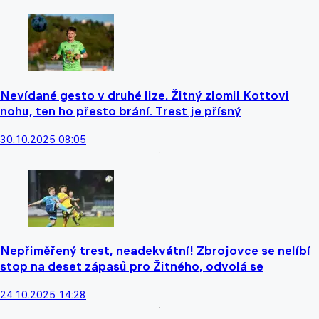
Nevídané gesto v druhé lize. Žitný zlomil Kottovi
nohu, ten ho přesto brání. Trest je přísný
30.10.2025 08:05
Nepřiměřený trest, neadekvátní! Zbrojovce se nelíbí
stop na deset zápasů pro Žitného, odvolá se
24.10.2025 14:28