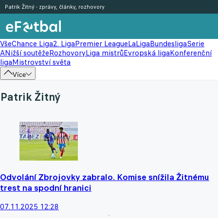
Patrik Žitný - zprávy, články, rozhovory
Vše
Chance Liga
2. Liga
Premier League
LaLiga
Bundesliga
Serie
A
Nižší soutěže
Rozhovory
Liga mistrů
Evropská liga
Konferenční
liga
Mistrovství světa
Více
Patrik Žitný
Odvolání Zbrojovky zabralo. Komise snížila Žitnému
trest na spodní hranici
07.11.2025 12:28