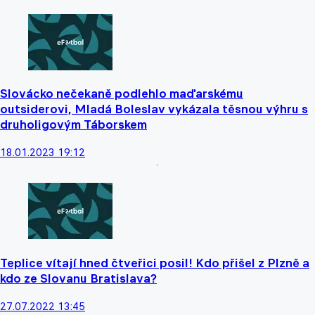
Slovácko nečekaně podlehlo maďarskému
outsiderovi, Mladá Boleslav vykázala těsnou výhru s
druholigovým Táborskem
18.01.2023 19:12
Teplice vítají hned čtveřici posil! Kdo přišel z Plzně a
kdo ze Slovanu Bratislava?
27.07.2022 13:45