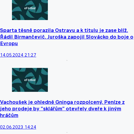
Sparta těsně porazila Ostravu a k titulu je zase blíž.
Řádil Birmančevič. Juroška zapojil Slovácko do boje o
Evropu
14.05.2024 21:27
Vachoušek je ohledně Gninga rozpolcený. Peníze z
jeho prodeje by "sklářům" otevřely dveře k jiným
hráčům
02.06.2023 14:24