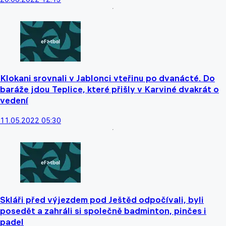
Klokani srovnali v Jablonci vteřinu po dvanácté. Do
baráže jdou Teplice, které přišly v Karviné dvakrát o
vedení
11.05.2022 05:30
Skláři před výjezdem pod Ještěd odpočívali, byli
posedět a zahráli si společně badminton, pinčes i
padel