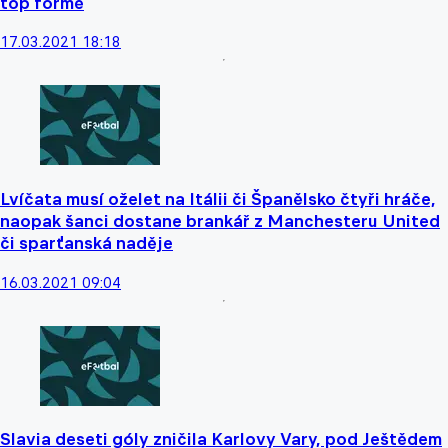
top formě
17.03.2021 18:18
Lvíčata musí oželet na Itálii či Španělsko čtyři hráče,
naopak šanci dostane brankář z Manchesteru United
či sparťanská naděje
16.03.2021 09:04
Slavia deseti góly zničila Karlovy Vary, pod Ještědem