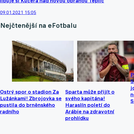
libuje si Kučera nad novou obranou Teplic
09.01.2021 15:05
Nejčtenější na eFotbalu
P
S
j
Ostrý spor o stadion Za
Sparta může přijít o
n
Lužánkami! Zbrojovka se
svého kapitána!
S
pustila do brněnského
Haraslín poletí do
radního
Arábie na zdravotní
prohlídku