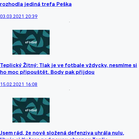
rozhodla jediná trefa Peška
03.03.2021 20:39
Teplický Žitný: Tlak je ve fotbale vždycky, nesmíme si
ho moc připouštět. Body pak přijdou
15.02.2021 16:08
Jsem rád, že nově složená defenziva uhrála nulu,