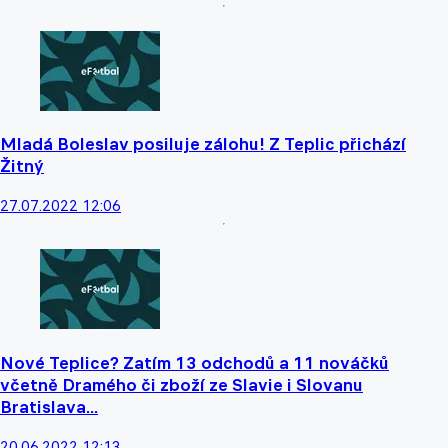
Mladá Boleslav posiluje zálohu! Z Teplic přichází
Žitný
27.07.2022 12:06
Nové Teplice? Zatím 13 odchodů a 11 nováčků
včetně Dramého či zboží ze Slavie i Slovanu
Bratislava...
20.06.2022 12:13