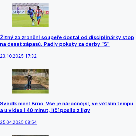
Žitný za zranění soupeře dostal od disciplinárky stop
na deset zápasů. Padly pokuty za derby "S"
23.10.2025 17:32
Svědík mění Brno. Vše je náročnější, ve větším tempu
a u videa i 40 minut, líčí posila z ligy
25.04.2025 08:54