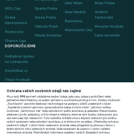
Inter Milan
Brian Priske
MOL Cup
Sparta Praha
Real Madrid
Jindřich
Česká
Slavia Praha
Trpišovský
Barcelona
reprezentace
Viktoria Plzeň
Miroslav Koubek
Manchester City
Rozhovory
Mladá Boleslav
Carlo Ancelotti
Chance Liga
DOPORUČUJEME
Fotbalové zprávy
na Livesportu
Eurofotbal.cz
Tribal Football -
Football News
(EN)
Ochrana vašich osobních údajů nás zajímá
My a naši
999
partneři ukládáme osobní údaje, jako jsou údaje o prohlížení nebo
FlashFutbal (SK)
jedinečné identifikátory, ve vašem zařízení a využíváme přístup k nim. Volbou možnosti
„Souhlasím“ povolíte sledovací technologie na podporu účelů uvedených v části
„Společně s našimi partnery zpracováváme údaje s tímto cílem“, zatímco volbou
Tenisportal.cz
možnosti „Zamítnout vše“ nebo odvoláním svého souhlasu je zakážete. Pokud budou
sledovací prvky zakázány, určitý obsah a reklamy, které se vám budou zobrazovat, pro
Tenisové zprávy
vás nemusejí být relevantní. Tuto nabídku můžete znovu kdykoli zobrazit pro změnu
vašich nastavení nebo odvolání souhlasu, a to kliknutím na odkaz „Předvolby ochrany
na Livesportu
osobních údajů“ v dolní části webových stránek nebo případně na plovoucí ikonu v
levém dolním rohu webových stránek. Vaše nastavení se uplatní v rámci našeho
Internetová stránka. Podrobnější informace najdete v našich Zásadách ochrany