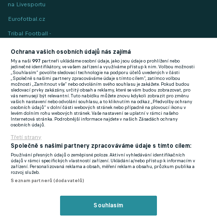
na Livesportu
Eurofotbal.cz
Tribal Football -
Football News
(EN)
Ochrana vašich osobních údajů nás zajímá
My a naši
997
partneři ukládáme osobní údaje, jako jsou údaje o prohlížení nebo
FlashFutbal (SK)
jedinečné identifikátory, ve vašem zařízení a využíváme přístup k nim. Volbou možnosti
„Souhlasím“ povolíte sledovací technologie na podporu účelů uvedených v části
„Společně s našimi partnery zpracováváme údaje s tímto cílem“, zatímco volbou
Tenisportal.cz
možnosti „Zamítnout vše“ nebo odvoláním svého souhlasu je zakážete. Pokud budou
sledovací prvky zakázány, určitý obsah a reklamy, které se vám budou zobrazovat, pro
Tenisové zprávy
vás nemusejí být relevantní. Tuto nabídku můžete znovu kdykoli zobrazit pro změnu
vašich nastavení nebo odvolání souhlasu, a to kliknutím na odkaz „Předvolby ochrany
na Livesportu
osobních údajů“ v dolní části webových stránek nebo případně na plovoucí ikonu v
levém dolním rohu webových stránek. Vaše nastavení se uplatní v rámci našeho
Internetová stránka. Podrobnější informace najdete v našich Zásadách ochrany
osobních údajů.
Třetí strany
Společně s našimi partnery zpracováváme údaje s tímto cílem:
Používání přesných údajů o zeměpisné poloze. Aktivní vyhledávání identifikačních
Podmínky užití
GDPR a žurnalistika
údajů v rámci specifických vlastností zařízení. Ukládání a/nebo přístup k informacím v
zařízení. Personalizovaná reklama a obsah, měření reklam a obsahu, průzkum publika a
Zásady ochrany osobních údajů
Doporučené stránky
rozvoj služeb.
Seznam partnerů (dodavatelů)
Třetí strany
Tiráž
Souhlasím