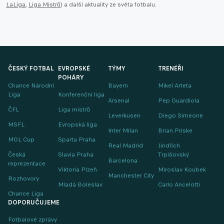
LaLiga
,
Liga Mistrů
) a další aktuality ze světa fotbalu.
ČESKÝ FOTBAL
EVROPSKÉ
TÝMY
TRENÉŘI
POHÁRY
Chance Národní
Bayern
Mikel Arteta
Liga
Konferenční liga
Arsenal
Pep Guardiola
ČFL
Liga mistrů
Leverkusen
Diego Simeone
MSFL
Evropská liga
Inter Milan
Brian Priske
MOL Cup
Sparta Praha
Real Madrid
Jindřich
Česká
Slavia Praha
Trpišovský
Barcelona
reprezentace
Viktoria Plzeň
Miroslav Koubek
Manchester City
Rozhovory
Mladá Boleslav
Carlo Ancelotti
Chance Liga
DOPORUČUJEME
Fotbalové zprávy