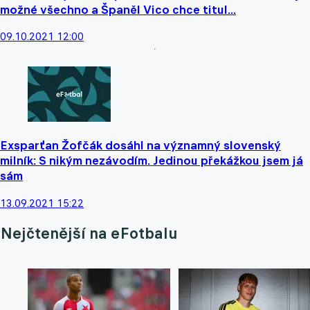
možné všechno a Španěl Vico chce titul...
09.10.2021 12:00
Exsparťan Žofčák dosáhl na významný slovenský
milník: S nikým nezávodím. Jedinou překážkou jsem já
sám
13.09.2021 15:22
Nejčtenější na eFotbalu