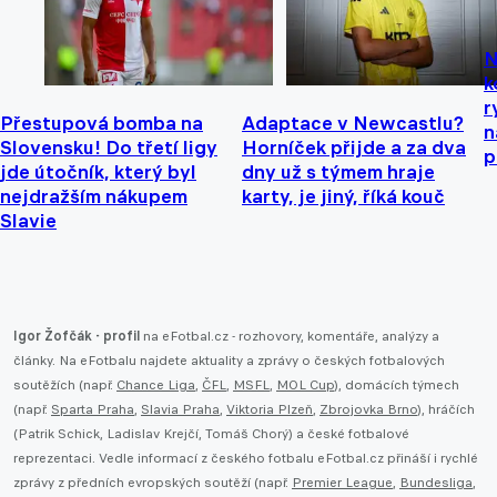
N
k
r
Přestupová bomba na
Adaptace v Newcastlu?
n
Slovensku! Do třetí ligy
Horníček přijde a za dva
p
jde útočník, který byl
dny už s týmem hraje
nejdražším nákupem
karty, je jiný, říká kouč
Slavie
Igor Žofčák - profil
na eFotbal.cz - rozhovory, komentáře, analýzy a
články. Na eFotbalu najdete aktuality a zprávy o českých fotbalových
soutěžích (např.
Chance Liga
,
ČFL
,
MSFL
,
MOL Cup
), domácích týmech
(např.
Sparta Praha
,
Slavia Praha
,
Viktoria Plzeň
,
Zbrojovka Brno
), hráčích
(Patrik Schick, Ladislav Krejčí, Tomáš Chorý) a české fotbalové
reprezentaci. Vedle informací z českého fotbalu eFotbal.cz přináší i rychlé
zprávy z předních evropských soutěží (např.
Premier League
,
Bundesliga
,