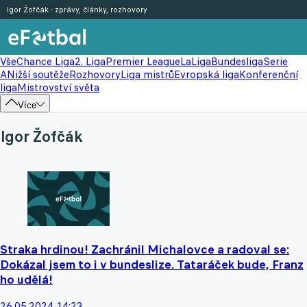
Igor Žofčák - zprávy, články, rozhovory
Vše
Chance Liga
2. Liga
Premier League
LaLiga
Bundesliga
Serie
A
Nižší soutěže
Rozhovory
Liga mistrů
Evropská liga
Konferenční
liga
Mistrovství světa
Více
Igor Žofčák
Straka hrdinou! Zachránil Michalovce a radoval se:
Dokázal jsem to i v bundeslize. Tataráček bude, Franz
ho udělá!
26.05.2024 14:23