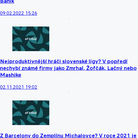
Baník
09.02.2022 15:26
Nejproduktivnější hráči slovenské ligy? V popředí
nechybí známé firmy jako Zmrhal, Žofčák, Lačný nebo
Mashike
02.11.2021 19:02
Z Barcelony do Zemplínu Michalovce? V roce 2021 je