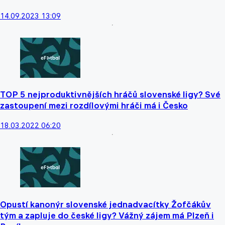
14.09.2023 13:09
TOP 5 nejproduktivnějších hráčů slovenské ligy? Své
zastoupení mezi rozdílovými hráči má i Česko
18.03.2022 06:20
Opustí kanonýr slovenské jednadvacítky Žofčákův
tým a zapluje do české ligy? Vážný zájem má Plzeň i