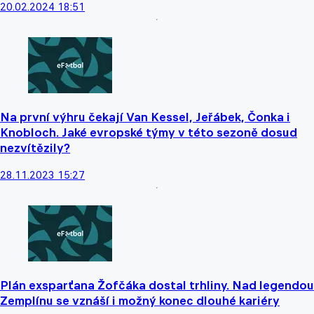
20.02.2024 18:51
Na první výhru čekají Van Kessel, Jeřábek, Čonka i
Knobloch. Jaké evropské týmy v této sezoně dosud
nezvítězily?
28.11.2023 15:27
Plán exsparťana Žofčáka dostal trhliny. Nad legendou
Zemplínu se vznáší i možný konec dlouhé kariéry