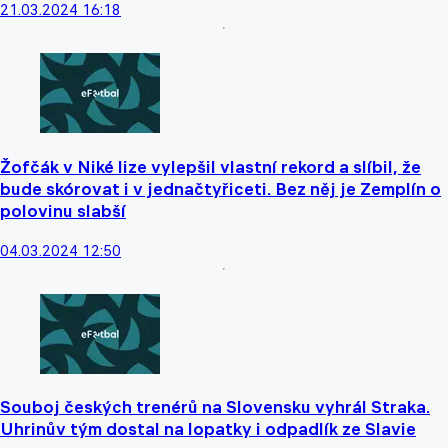
21.03.2024 16:18
Žofčák v Niké lize vylepšil vlastní rekord a slíbil, že
bude skórovat i v jednačtyřiceti. Bez něj je Zemplín o
polovinu slabší
04.03.2024 12:50
Souboj českých trenérů na Slovensku vyhrál Straka.
Uhrinův tým dostal na lopatky i odpadlík ze Slavie