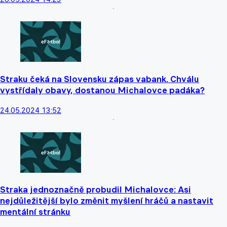
Straku čeká na Slovensku zápas vabank. Chválu
vystřídaly obavy, dostanou Michalovce padáka?
24.05.2024 13:52
Straka jednoznačně probudil Michalovce: Asi
nejdůležitější bylo změnit myšlení hráčů a nastavit
mentální stránku