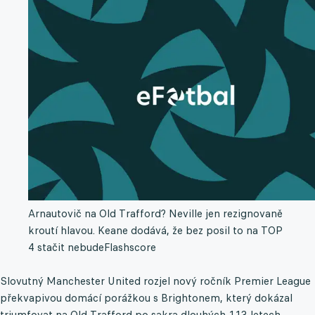
Arnautovič na Old Trafford? Neville jen rezignovaně
kroutí hlavou. Keane dodává, že bez posil to na TOP
4 stačit nebude
Flashscore
Slovutný Manchester United rozjel nový ročník Premier League
překvapivou domácí porážkou s Brightonem, který dokázal
triumfovat na Old Trafford po sakra dlouhých 113 letech.