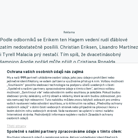
Reklama
Podle odborníků se Erikem ten Hagem vedení rudí ďáblové
zatím nedostatečně posílili. Christian Eriksen, Lisandro Martínez
i Tyrell Malacia prý nestačí. Tím spíš, že dvacetinásobný
šampion Anglie pořád může přijít o Cristiana Ronalda...
Ochrana vašich osobních údajů nás zajímá
"První věc, kterou uděláte, když zazvoní telefon Manchesteru
My a naši
999
partneři ukládáme osobní údaje, jako jsou údaje o prohlížení nebo
United, je, že odmítnete nabídku. Realita je taková a po nedělní
jedinečné identifikátory, ve vašem zařízení a využíváme přístup k nim. Volbou možnosti
„Souhlasím“ povolíte sledovací technologie na podporu účelů uvedených v části
prohře s Brightonem se proti sobotě vyjednávací pozice United
„Společně s našimi partnery zpracováváme údaje s tímto cílem“, zatímco volbou
možnosti „Zamítnout vše“ nebo odvoláním svého souhlasu je zakážete. Pokud budou
ještě zhoršila. To je pro tým velký problém," uvedl Gary Neville,
sledovací prvky zakázány, určitý obsah a reklamy, které se vám budou zobrazovat, pro
vás nemusejí být relevantní. Tuto nabídku můžete znovu kdykoli zobrazit pro změnu
který ve své době absolvoval na rudé straně Manchesteru
vašich nastavení nebo odvolání souhlasu, a to kliknutím na odkaz „Předvolby ochrany
osobních údajů“ v dolní části webových stránek nebo případně na plovoucí ikonu v
sedmnáct soutěžních ročníků.
levém dolním rohu webových stránek. Vaše nastavení se uplatní v rámci našeho
Internetová stránka. Podrobnější informace najdete v našich Zásadách ochrany
osobních údajů.
Jednoznačně nekvituje ani avizovaný příchod třiatřicetiletého
Třetí strany
rakouského forvarda Marka Arnautoviče, jenž hrál v posledních
Společně s našimi partnery zpracováváme údaje s tímto cílem:
Používání přesných údajů o zeměpisné poloze. Aktivní vyhledávání identifikačních