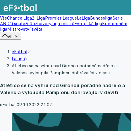
Vše
Chance Liga
2. Liga
Premier League
LaLiga
Bundesliga
Serie
A
Nižší soutěže
Rozhovory
Liga mistrů
Evropská liga
Konferenční
liga
Mistrovství světa
Více
eFotbal
LaLiga
Atlético se na výhru nad Gironou pořádně nadřelo a
Valencia vyloupila Pamplonu dohrávající v devíti
Atlético se na výhru nad Gironou pořádně nadřelo a
Valencia vyloupila Pamplonu dohrávající v devíti
eFotbal
,
09.10.2022 21:02