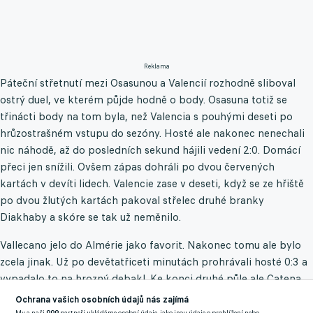
Reklama
Páteční střetnutí mezi Osasunou a Valencií rozhodně sliboval
ostrý duel, ve kterém půjde hodně o body. Osasuna totiž se
třinácti body na tom byla, než Valencia s pouhými deseti po
hrůzostrašném vstupu do sezóny. Hosté ale nakonec nenechali
nic náhodě, až do posledních sekund hájili vedení 2:0. Domácí
přeci jen snížili. Ovšem zápas dohráli po dvou červených
kartách v devíti lidech. Valencie zase v deseti, když se ze hřiště
po dvou žlutých kartách pakoval střelec druhé branky
Diakhaby a skóre se tak už neměnilo.
Vallecano jelo do Almérie jako favorit. Nakonec tomu ale bylo
zcela jinak. Už po devětatřiceti minutách prohrávali hosté 0:3 a
vypadalo to na hrozný debakl. Ke konci druhé půle ale Catena
dostal Vallecano brankou do kontaktu. Ale ani když domácí
Ochrana vašich osobních údajů nás zajímá
dohrávali v deseti lidech, Vallecano se na nic jiného nezmohlo a