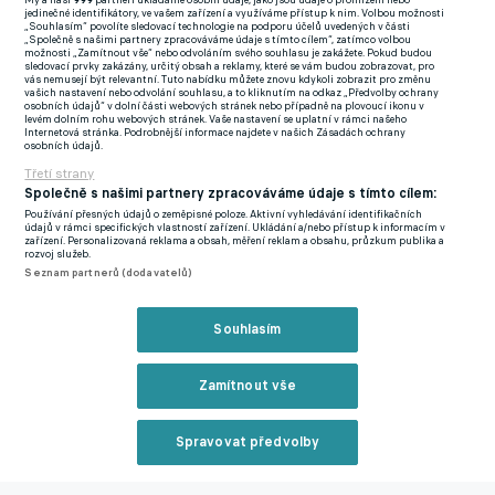
My a naši
999
partneři ukládáme osobní údaje, jako jsou údaje o prohlížení nebo
jedinečné identifikátory, ve vašem zařízení a využíváme přístup k nim. Volbou možnosti
prohrálo 1:3. Almérie si tak napravila pochroumanou reputaci u
„Souhlasím“ povolíte sledovací technologie na podporu účelů uvedených v části
„Společně s našimi partnery zpracováváme údaje s tímto cílem“, zatímco volbou
vlastních fanoušků, když v posledních čtyřech ligových kolech
možnosti „Zamítnout vše“ nebo odvoláním svého souhlasu je zakážete. Pokud budou
sledovací prvky zakázány, určitý obsah a reklamy, které se vám budou zobrazovat, pro
pokaždé prohrála.
vás nemusejí být relevantní. Tuto nabídku můžete znovu kdykoli zobrazit pro změnu
vašich nastavení nebo odvolání souhlasu, a to kliknutím na odkaz „Předvolby ochrany
osobních údajů“ v dolní části webových stránek nebo případně na plovoucí ikonu v
Na výhry o jednu branku ze strany Atlética Madrid jsme již
levém dolním rohu webových stránek. Vaše nastavení se uplatní v rámci našeho
Internetová stránka. Podrobnější informace najdete v našich Zásadách ochrany
zvyklí. Není tomu jinak ani v případě zápasu proti Gironě,
osobních údajů.
Třetí strany
kterou Atlético zvládlo jen díky skvělé formě argentinského
Společně s našimi partnery zpracováváme údaje s tímto cílem:
zabijáka Angela Correa. Skóroval už po pěti minutách zápasu a
Používání přesných údajů o zeměpisné poloze. Aktivní vyhledávání identifikačních
druhou branku přidal tři minuty po startu druhé půle. Hosté se
údajů v rámci specifických vlastností zařízení. Ukládání a/nebo přístup k informacím v
zařízení. Personalizovaná reklama a obsah, měření reklam a obsahu, průzkum publika a
ale nezalekli a o necelých dvacet minut snížili. Sice vyrovnat
rozvoj služeb.
Seznam partnerů (dodavatelů)
nedokázali, ale po shlédnutí statistik je jasné, že k tomu nebylo
daleko. Nejen že hosté měli častěji balon na kopačkách, ale
Souhlasím
také vystřelili celkem jedenáctkrát.
Sevilla je letošním zklamáním a hraje v zóně záchrany. Proti
Zamítnout vše
Bilbau, kterému se naopak daří, sahal klub z Andalusie po
výhře, od čtvrté minuty vedl po brance Torrese, ale hosté byli
Spravovat předvolby
proti a v pokročilé části druhého poločasu vyrovnal Vesga.
Reklama
Sevilla tak získala teprve šestý bod sezóny. Bilbao má na kontě