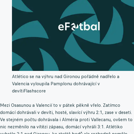
Atlético se na výhru nad Gironou pořádně nadřelo a
Valencia vyloupila Pamplonu dohrávající v
devíti
Flashscore
Mezi Osasunou a Valencií to v pátek pěkně vřelo. Zatímco
domácí dohrávali v devíti, hosté, slavící výhru 2:1, zase v deseti.
Ve stejném počtu dohrávala i Alméria proti Vallecanu, ovšem to
nic nezměnilo na vítězi zápasu, domácí vyhráli 3:1. Atlétiko
vyhrálo 2:1 nad Gironou, ke ztrátě bodů ale rozhodně nemělo