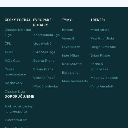
ČESKÝ FOTBAL
EVROPSKÉ
TÝMY
TRENÉŘI
POHÁRY
Chance Národní
Bayern
Mikel Arteta
Liga
Konferenční liga
Arsenal
Pep Guardiola
ČFL
Liga mistrů
Leverkusen
Diego Simeone
MSFL
Evropská liga
Inter Milan
Brian Priske
MOL Cup
Sparta Praha
Real Madrid
Jindřich
Česká
Slavia Praha
Trpišovský
Barcelona
reprezentace
Viktoria Plzeň
Miroslav Koubek
Manchester City
Rozhovory
Mladá Boleslav
Carlo Ancelotti
Chance Liga
DOPORUČUJEME
Fotbalové zprávy
na Livesportu
Eurofotbal.cz