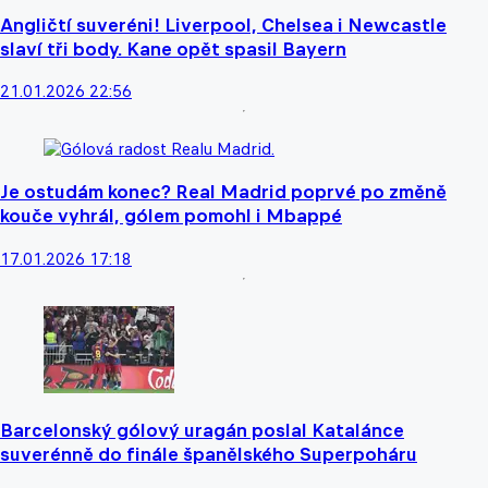
Angličtí suveréni! Liverpool, Chelsea i Newcastle
slaví tři body. Kane opět spasil Bayern
21.01.2026 22:56
Je ostudám konec? Real Madrid poprvé po změně
kouče vyhrál, gólem pomohl i Mbappé
17.01.2026 17:18
Barcelonský gólový uragán poslal Katalánce
suverénně do finále španělského Superpoháru