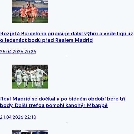
Rozjetá Barcelona připisuje další výhru a vede ligu už
o jedenáct bodů před Realem Madrid
25.04.2026 20:26
Real Madrid se dočkal a po bídném období bere tři
body. Další trefou pomohl kanonýr Mbappé
21.04.2026 22:10