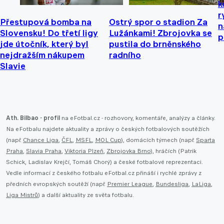
k
r
Přestupová bomba na
Ostrý spor o stadion Za
n
Slovensku! Do třetí ligy
Lužánkami! Zbrojovka se
p
jde útočník, který byl
pustila do brněnského
nejdražším nákupem
radního
Slavie
Ath. Bilbao - profil
na eFotbal.cz - rozhovory, komentáře, analýzy a články.
Na eFotbalu najdete aktuality a zprávy o českých fotbalových soutěžích
(např.
Chance Liga
,
ČFL
,
MSFL
,
MOL Cup
), domácích týmech (např.
Sparta
Praha
,
Slavia Praha
,
Viktoria Plzeň
,
Zbrojovka Brno
), hráčích (Patrik
Schick, Ladislav Krejčí, Tomáš Chorý) a české fotbalové reprezentaci.
Vedle informací z českého fotbalu eFotbal.cz přináší i rychlé zprávy z
předních evropských soutěží (např.
Premier League
,
Bundesliga
,
LaLiga
,
Liga Mistrů
) a další aktuality ze světa fotbalu.