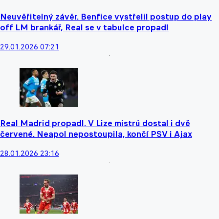
Neuvěřitelný závěr. Benfice vystřelil postup do play
off LM brankář, Real se v tabulce propadl
29.01.2026 07:21
Real Madrid propadl. V Lize mistrů dostal i dvě
červené. Neapol nepostoupila, končí PSV i Ajax
28.01.2026 23:16