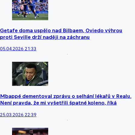
Getafe doma uspělo nad Bilbaem, Oviedo výhrou
proti Seville drží naději na záchranu
05.04.2026 21:33
Mbappé dementoval zprávu o selhání lékařů v Realu.
Není pravda, že mi vyšetřili špatné koleno, říká
25.03.2026 22:39