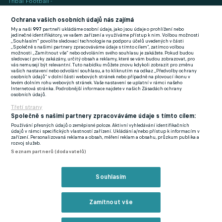
Tribal Football -
Football News
(EN)
Ochrana vašich osobních údajů nás zajímá
My a naši
997
partneři ukládáme osobní údaje, jako jsou údaje o prohlížení nebo
FlashFutbal (SK)
jedinečné identifikátory, ve vašem zařízení a využíváme přístup k nim. Volbou možnosti
„Souhlasím“ povolíte sledovací technologie na podporu účelů uvedených v části
„Společně s našimi partnery zpracováváme údaje s tímto cílem“, zatímco volbou
Tenisportal.cz
možnosti „Zamítnout vše“ nebo odvoláním svého souhlasu je zakážete. Pokud budou
sledovací prvky zakázány, určitý obsah a reklamy, které se vám budou zobrazovat, pro
Tenisové zprávy
vás nemusejí být relevantní. Tuto nabídku můžete znovu kdykoli zobrazit pro změnu
vašich nastavení nebo odvolání souhlasu, a to kliknutím na odkaz „Předvolby ochrany
na Livesportu
osobních údajů“ v dolní části webových stránek nebo případně na plovoucí ikonu v
levém dolním rohu webových stránek. Vaše nastavení se uplatní v rámci našeho
Internetová stránka. Podrobnější informace najdete v našich Zásadách ochrany
osobních údajů.
Třetí strany
Společně s našimi partnery zpracováváme údaje s tímto cílem:
Používání přesných údajů o zeměpisné poloze. Aktivní vyhledávání identifikačních
Podmínky užití
GDPR a žurnalistika
údajů v rámci specifických vlastností zařízení. Ukládání a/nebo přístup k informacím v
zařízení. Personalizovaná reklama a obsah, měření reklam a obsahu, průzkum publika a
Zásady ochrany osobních údajů
Doporučené stránky
rozvoj služeb.
Seznam partnerů (dodavatelů)
Třetí strany
Tiráž
Souhlasím
© eFotbal
2026
Zamítnout vše