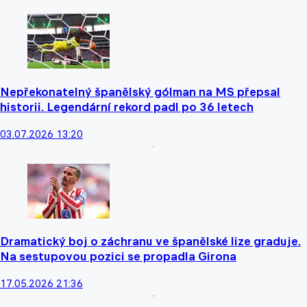
Nepřekonatelný španělský gólman na MS přepsal
historii. Legendární rekord padl po 36 letech
03.07.2026 13:20
Dramatický boj o záchranu ve španělské lize graduje.
Na sestupovou pozici se propadla Girona
17.05.2026 21:36