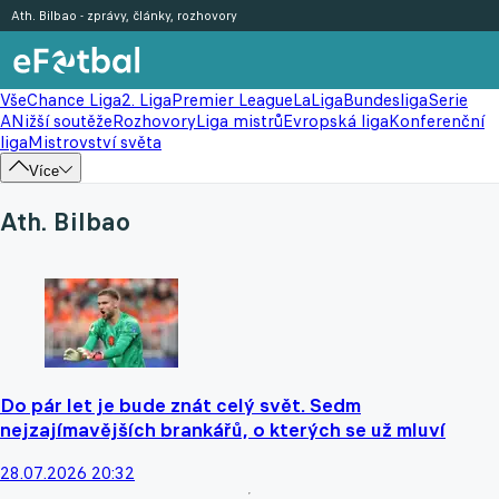
Ath. Bilbao - zprávy, články, rozhovory
Vše
Chance Liga
2. Liga
Premier League
LaLiga
Bundesliga
Serie
A
Nižší soutěže
Rozhovory
Liga mistrů
Evropská liga
Konferenční
liga
Mistrovství světa
Více
Ath. Bilbao
Do pár let je bude znát celý svět. Sedm
nejzajímavějších brankářů, o kterých se už mluví
28.07.2026 20:32