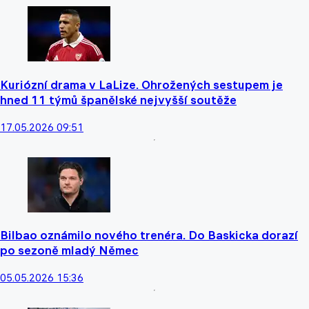
Kuriózní drama v LaLize. Ohrožených sestupem je
hned 11 týmů španělské nejvyšší soutěže
17.05.2026 09:51
Bilbao oznámilo nového trenéra. Do Baskicka dorazí
po sezoně mladý Němec
05.05.2026 15:36