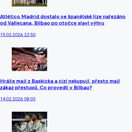
Atlético Madrid dostalo ve španělské lize nařezáno
od Vallecana, Bilbao po otočce slaví výhru
15.02.2026 22:50
Hráče mají z Baskicka a cizí nekupují, přesto mají
zákaz přestupů. Co provedli v Bilbau?
14.02.2026 08:03