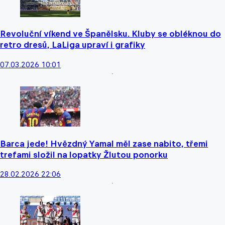
Revoluční víkend ve Španělsku. Kluby se obléknou do
retro dresů, LaLiga upraví i grafiky
07.03.2026 10:01
Barca jede! Hvězdný Yamal měl zase nabito, třemi
trefami složil na lopatky Žlutou ponorku
28.02.2026 22:06