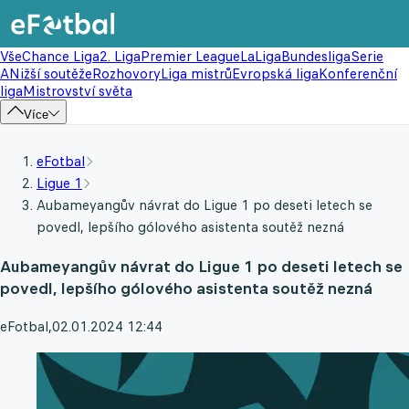
Vše
Chance Liga
2. Liga
Premier League
LaLiga
Bundesliga
Serie
A
Nižší soutěže
Rozhovory
Liga mistrů
Evropská liga
Konferenční
liga
Mistrovství světa
Více
eFotbal
Ligue 1
Aubameyangův návrat do Ligue 1 po deseti letech se
povedl, lepšího gólového asistenta soutěž nezná
Aubameyangův návrat do Ligue 1 po deseti letech se
povedl, lepšího gólového asistenta soutěž nezná
eFotbal
,
02.01.2024 12:44