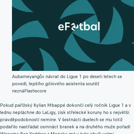
Aubameyangův návrat do Ligue 1 po deseti letech se
povedl, lepšího gólového asistenta soutěž
nezná
Flashscore
Pokud pařížský Kylian Mbappé dokončí celý ročník Ligue 1 a v
lednu nepláchne do LaLigy, zisk střelecké koruny ho s největší
pravděpodobností nemine. V šestnácti duelech se mu totiž
podařilo nastřádat osmnáct branek a na druhého muže pořadí
Wissama Ben Yeddera z Monaka má v tuto chvíli velmi