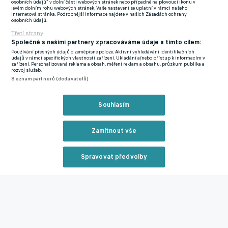
Takumi Minamimo (Monaco).
osobních údajů“ v dolní části webových stránek nebo případně na plovoucí ikonu v
levém dolním rohu webových stránek. Vaše nastavení se uplatní v rámci našeho
Internetová stránka. Podrobnější informace najdete v našich Zásadách ochrany
Měl skolit Slavii, teď ho chtějí na Stamford Bridge. Kometa z
osobních údajů.
Třetí strany
Girony bude stát balík
Společně s našimi partnery zpracováváme údaje s tímto cílem:
Ofenzivní hráč, jenž v nejvyšší francouzské soutěži prošel také
Používání přesných údajů o zeměpisné poloze. Aktivní vyhledávání identifikačních
Dijonem, Lille, Monakem a Saint-Étienne, navíc přidal i pět
údajů v rámci specifických vlastností zařízení. Ukládání a/nebo přístup k informacím v
zařízení. Personalizovaná reklama a obsah, měření reklam a obsahu, průzkum publika a
přesných zásahů, čímž dal zapomenout na předešlou
rozvoj služeb.
Seznam partnerů (dodavatelů)
nevydařenou misi na Stamford Bridge a ukázal, že je s ním
třeba stále počítat.
Souhlasím
Tím spíš, že se mu mimořádně daří i v této pohárové sezoně a v
rámci předkola Ligy mistrů i základní skupiny Evropské ligy
Zamítnout vše
mířil přesně hned sedmkrát, což je na šest startů v základní
sestavě prvotřídní bilance.
Spravovat předvolby
Hra pod italským trenérem Gennarem Gattusem, se kterým se
Reklama
mimochodem potkal svého času na milánském San Siru, mu
evidentně sedí a v průběhu jara se může zařadit do elitní
společnosti rozdílových borců, kterým se v jednom ročníku
Zavřít rekl
podaří nastřádat dvouciferný počet branek i asistencí.