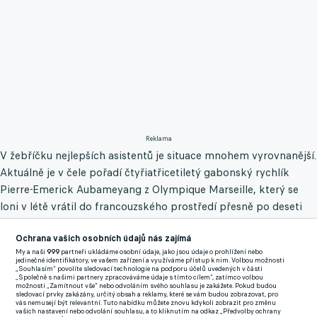
Reklama
V žebříčku nejlepších asistentů je situace mnohem vyrovnanější.
Aktuálně je v čele pořadí čtyřiatřicetiletý gabonský rychlík
Pierre-Emerick Aubameyang z Olympique Marseille, který se
loni v létě vrátil do francouzského prostředí přesně po deseti
letech.
Ochrana vašich osobních údajů nás zajímá
Bývalá ofenzivní hvězda Dortmundu, Arsenalu, Barcelony i
My a naši
999
partneři ukládáme osobní údaje, jako jsou údaje o prohlížení nebo
jedinečné identifikátory, ve vašem zařízení a využíváme přístup k nim. Volbou možnosti
Chelsea nastřádala v rámci čtrnácti pobytů v základní sestavě
„Souhlasím“ povolíte sledovací technologie na podporu účelů uvedených v části
„Společně s našimi partnery zpracováváme údaje s tímto cílem“, zatímco volbou
sedm gólových přihrávek a ukazuje záda i známým jménům
možnosti „Zamítnout vše“ nebo odvoláním svého souhlasu je zakážete. Pokud budou
sledovací prvky zakázány, určitý obsah a reklamy, které se vám budou zobrazovat, pro
jako Ousmane Dembélé (PSG), Achraf Hakimi (PSG) nebo
vás nemusejí být relevantní. Tuto nabídku můžete znovu kdykoli zobrazit pro změnu
vašich nastavení nebo odvolání souhlasu, a to kliknutím na odkaz „Předvolby ochrany