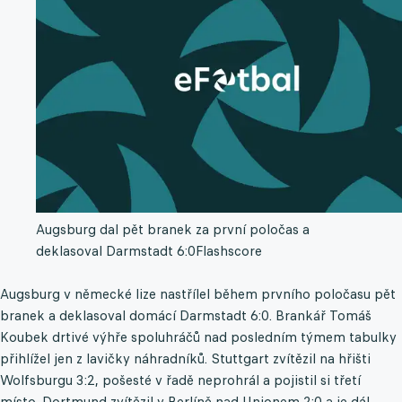
Augsburg dal pět branek za první poločas a
deklasoval Darmstadt 6:0
Flashscore
Augsburg v německé lize nastřílel během prvního poločasu pět
branek a deklasoval domácí Darmstadt 6:0. Brankář Tomáš
Koubek drtivé výhře spoluhráčů nad posledním týmem tabulky
přihlížel jen z lavičky náhradníků. Stuttgart zvítězil na hřišti
Wolfsburgu 3:2, pošesté v řadě neprohrál a pojistil si třetí
místo. Dortmund zvítězil v Berlíně nad Unionem 2:0 a je dál