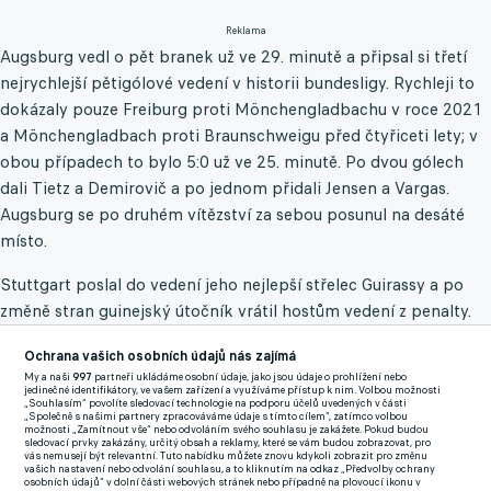
Reklama
Augsburg vedl o pět branek už ve 29. minutě a připsal si třetí
nejrychlejší pětigólové vedení v historii bundesligy. Rychleji to
dokázaly pouze Freiburg proti Mönchengladbachu v roce 2021
a Mönchengladbach proti Braunschweigu před čtyřiceti lety; v
obou případech to bylo 5:0 už ve 25. minutě. Po dvou gólech
dali Tietz a Demirovič a po jednom přidali Jensen a Vargas.
Augsburg se po druhém vítězství za sebou posunul na desáté
místo.
Stuttgart poslal do vedení jeho nejlepší střelec Guirassy a po
změně stran guinejský útočník vrátil hostům vedení z penalty.
Byl to jeho jubilejní 20. gól v sezoně. Vedení pojistil Vagnoman,
Ochrana vašich osobních údajů nás zajímá
Wolfsburg, za který odehrál první poločas Václav Černý, už jen
My a naši
997
partneři ukládáme osobní údaje, jako jsou údaje o prohlížení nebo
snížil zásluhou Nmechy.
jedinečné identifikátory, ve vašem zařízení a využíváme přístup k nim. Volbou možnosti
„Souhlasím“ povolíte sledovací technologie na podporu účelů uvedených v části
„Společně s našimi partnery zpracováváme údaje s tímto cílem“, zatímco volbou
VfB poprvé v klubové historii dosáhl na metu 50 bodů už po 24.
možnosti „Zamítnout vše“ nebo odvoláním svého souhlasu je zakážete. Pokud budou
sledovací prvky zakázány, určitý obsah a reklamy, které se vám budou zobrazovat, pro
kole a Guirassy se stal jeho prvním hráčem, jenž za stejný počet
vás nemusejí být relevantní. Tuto nabídku můžete znovu kdykoli zobrazit pro změnu
vašich nastavení nebo odvolání souhlasu, a to kliknutím na odkaz „Předvolby ochrany
kol nastřílel alespoň devatenáct branek.
osobních údajů“ v dolní části webových stránek nebo případně na plovoucí ikonu v