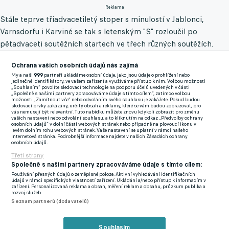
Reklama
Stále teprve třiadvacetiletý stoper s minulostí v Jablonci,
Varnsdorfu i Karviné se tak s letenským "S" rozloučil po
pětadvaceti soutěžních startech ve třech různých soutěžích.
Byť už se zadák na Bazalech připravoval déle, formálně vše bylo
Ochrana vašich osobních údajů nás zajímá
dotaženo až poslední červnový týden. "Jsem rád, že se podařilo
My a naši
999
partneři ukládáme osobní údaje, jako jsou údaje o prohlížení nebo
jedinečné identifikátory, ve vašem zařízení a využíváme přístup k nim. Volbou možnosti
celou věc uzavřít, a je namístě poděkovat Spartě za vstřícný
„Souhlasím“ povolíte sledovací technologie na podporu účelů uvedených v části
„Společně s našimi partnery zpracováváme údaje s tímto cílem“, zatímco volbou
přístup," pochvaloval si na webu fcb.cz sportovní ředitel Alois
možnosti „Zamítnout vše“ nebo odvoláním svého souhlasu je zakážete. Pokud budou
sledovací prvky zakázány, určitý obsah a reklamy, které se vám budou zobrazovat, pro
Grussmann.
vás nemusejí být relevantní. Tuto nabídku můžete znovu kdykoli zobrazit pro změnu
vašich nastavení nebo odvolání souhlasu, a to kliknutím na odkaz „Předvolby ochrany
osobních údajů“ v dolní části webových stránek nebo případně na plovoucí ikonu v
levém dolním rohu webových stránek. Vaše nastavení se uplatní v rámci našeho
Bývalý mládežnický reprezentant země se vrátil do známého
Internetová stránka. Podrobnější informace najdete v našich Zásadách ochrany
osobních údajů.
prostředí po čtyřech a půl letech. "David do Baníku chtěl, zná to
Třetí strany
tady, o to to bylo snazší," doplnil na klubovém webu ostravský
Společně s našimi partnery zpracováváme údaje s tímto cílem:
funkcionář, který se na současnou adresu přesunul z
Používání přesných údajů o zeměpisné poloze. Aktivní vyhledávání identifikačních
údajů v rámci specifických vlastností zařízení. Ukládání a/nebo přístup k informacím v
konkurenční Opavy.
zařízení. Personalizovaná reklama a obsah, měření reklam a obsahu, průzkum publika a
rozvoj služeb.
Rodák z Ludgeřovic už za Baník naskočil do první přípravy léta
Seznam partnerů (dodavatelů)
proti Kroměříži (1:1) a do akce půjde opět v sobotu 3. července
proti druholigovému Třinci. "I když to bylo utkání proti
Souhlasím