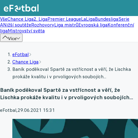
Vše
Chance Liga
2. Liga
Premier League
LaLiga
Bundesliga
Serie
A
Nižší soutěže
Rozhovory
Liga mistrů
Evropská liga
Konferenční
liga
Mistrovství světa
Více
eFotbal
Chance Liga
Baník poděkoval Spartě za vstřícnost a věří, že Lischka
prokáže kvalitu i v prvoligových soubojích...
Baník poděkoval Spartě za vstřícnost a věří, že
Lischka prokáže kvalitu i v prvoligových soubojích...
eFotbal
,
29.06.2021 15:31