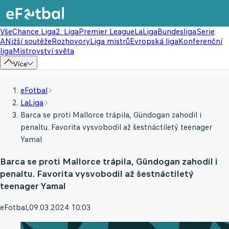
Vše
Chance Liga
2. Liga
Premier League
LaLiga
Bundesliga
Serie
A
Nižší soutěže
Rozhovory
Liga mistrů
Evropská liga
Konferenční
liga
Mistrovství světa
Více
eFotbal
LaLiga
Barca se proti Mallorce trápila, Gündogan zahodil i
penaltu. Favorita vysvobodil až šestnáctiletý teenager
Yamal
Barca se proti Mallorce trápila, Gündogan zahodil i
penaltu. Favorita vysvobodil až šestnáctiletý
teenager Yamal
eFotbal
,
09.03.2024 10:03