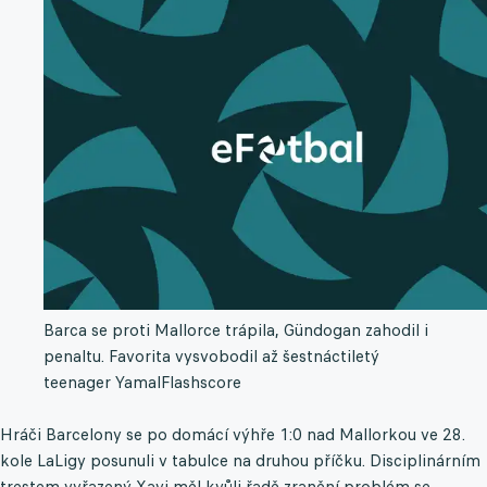
Barca se proti Mallorce trápila, Gündogan zahodil i
penaltu. Favorita vysvobodil až šestnáctiletý
teenager Yamal
Flashscore
Hráči Barcelony se po domácí výhře 1:0 nad Mallorkou ve 28.
kole LaLigy posunuli v tabulce na druhou příčku. Disciplinárním
trestem vyřazený Xavi měl kvůli řadě zranění problém se