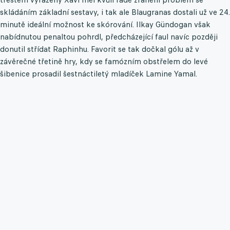
skládáním základní sestavy, i tak ale Blaugranas dostali už ve 24.
minutě ideální možnost ke skórování. Ilkay Gündogan však
nabídnutou penaltou pohrdl, předcházející faul navíc později
donutil střídat Raphinhu. Favorit se tak dočkal gólu až v
závěrečné třetině hry, kdy se famózním obstřelem do levé
šibenice prosadil šestnáctiletý mladíček Lamine Yamal.