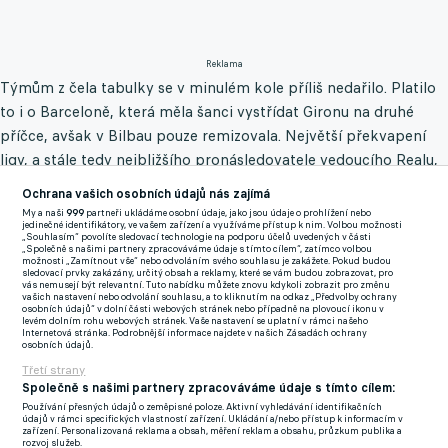
Reklama
Týmům z čela tabulky se v minulém kole příliš nedařilo. Platilo
to i o Barceloně, která měla šanci vystřídat Gironu na druhé
příčce, avšak v Bilbau pouze remizovala. Největší překvapení
ligy, a stále tedy nejbližšího pronásledovatele vedoucího Realu,
zaskočila právě Mallorca, jež doma zvítězila po gólu Josého
Ochrana vašich osobních údajů nás zajímá
Copeteho. Rumělky tak zužitkovaly sebevědomí nabyté
My a naši
999
partneři ukládáme osobní údaje, jako jsou údaje o prohlížení nebo
jedinečné identifikátory, ve vašem zařízení a využíváme přístup k nim. Volbou možnosti
postupem do finále Copa del Rey.
„Souhlasím“ povolíte sledovací technologie na podporu účelů uvedených v části
„Společně s našimi partnery zpracováváme údaje s tímto cílem“, zatímco volbou
možnosti „Zamítnout vše“ nebo odvoláním svého souhlasu je zakážete. Pokud budou
Rozjetý Stuttgart nezastavil ani Král. Guirassy vstřelil branku
sledovací prvky zakázány, určitý obsah a reklamy, které se vám budou zobrazovat, pro
vás nemusejí být relevantní. Tuto nabídku můžete znovu kdykoli zobrazit pro změnu
č. 21 a VfB dál vyvíjí tlak na druhý Bayern
vašich nastavení nebo odvolání souhlasu, a to kliknutím na odkaz „Předvolby ochrany
osobních údajů“ v dolní části webových stránek nebo případně na plovoucí ikonu v
Duel odstartoval výraznou územní převahou domácích hráčů, na
levém dolním rohu webových stránek. Vaše nastavení se uplatní v rámci našeho
Internetová stránka. Podrobnější informace najdete v našich Zásadách ochrany
první vážnější situaci si ale diváci museli počkat více než 20
osobních údajů.
minut. Raphinhův průnik po pravé straně zastavil soupeř až
Třetí strany
Společně s našimi partnery zpracováváme údaje s tímto cílem:
faulem za hranicemi pokutového území a hlavní rozhodčí po
Používání přesných údajů o zeměpisné poloze. Aktivní vyhledávání identifikačních
přezkumu u videa ukázal na bílý bod. Míč si při absenci Roberta
údajů v rámci specifických vlastností zařízení. Ukládání a/nebo přístup k informacím v
zařízení. Personalizovaná reklama a obsah, měření reklam a obsahu, průzkum publika a
Lewandovského vzal Gündogan, jeho nepříliš povedený pokus
rozvoj služeb.