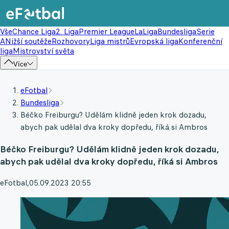
Vše
Chance Liga
2. Liga
Premier League
LaLiga
Bundesliga
Serie
A
Nižší soutěže
Rozhovory
Liga mistrů
Evropská liga
Konferenční
liga
Mistrovství světa
Více
eFotbal
Bundesliga
Béčko Freiburgu? Udělám klidně jeden krok dozadu,
abych pak udělal dva kroky dopředu, říká si Ambros
Béčko Freiburgu? Udělám klidně jeden krok dozadu,
abych pak udělal dva kroky dopředu, říká si Ambros
eFotbal
,
05.09.2023 20:55