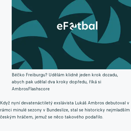
Béčko Freiburgu? Udělám klidně jeden krok dozadu,
abych pak udělal dva kroky dopředu, říká si
Ambros
Flashscore
Když nyní devatenáctiletý exslávista Lukáš Ambros debutoval v
rámci minulé sezony v Bundeslize, stal se historicky nejmladším
českým hráčem, jemuž se něco takového podařilo.