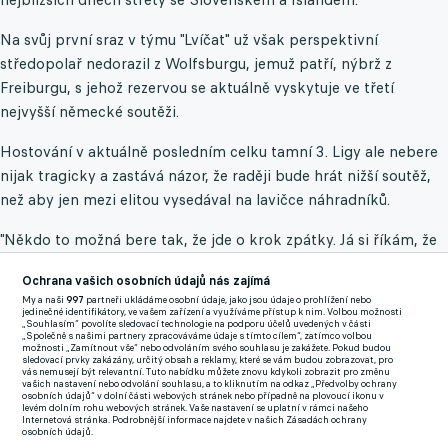
Na svůj první sraz v týmu "Lvíčat" už však perspektivní
středopolař nedorazil z Wolfsburgu, jemuž patří, nýbrž z
Freiburgu, s jehož rezervou se aktuálně vyskytuje ve třetí
nejvyšší německé soutěži.
Hostování v aktuálně posledním celku tamní 3. Ligy ale nebere
nijak tragicky a zastává názor, že raději bude hrát nižší soutěž,
než aby jen mezi elitou vysedával na lavičce náhradníků.
"Někdo to možná bere tak, že jde o krok zpátky. Já si říkám, že
udělám třeba ten jeden krok dozadu, abych potom udělal dva
Ochrana vašich osobních údajů nás zajímá
kroky dopředu. Upřímně, ve Wolfsburgu je obrovská
My a naši
997
partneři ukládáme osobní údaje, jako jsou údaje o prohlížení nebo
konkurence a asi bych teď tolik šancí nedostával," přiznal v
jedinečné identifikátory, ve vašem zařízení a využíváme přístup k nim. Volbou možnosti
„Souhlasím“ povolíte sledovací technologie na podporu účelů uvedených v části
interview pro server
fotbal.cz
sám mladík.
„Společně s našimi partnery zpracováváme údaje s tímto cílem“, zatímco volbou
možnosti „Zamítnout vše“ nebo odvoláním svého souhlasu je zakážete. Pokud budou
sledovací prvky zakázány, určitý obsah a reklamy, které se vám budou zobrazovat, pro
Ambros v Německu:
vás nemusejí být relevantní. Tuto nabídku můžete znovu kdykoli zobrazit pro změnu
vašich nastavení nebo odvolání souhlasu, a to kliknutím na odkaz „Předvolby ochrany
osobních údajů“ v dolní části webových stránek nebo případně na plovoucí ikonu v
levém dolním rohu webových stránek. Vaše nastavení se uplatní v rámci našeho
48 startů za mládež Wolfsburgu1 start za první tým
Internetová stránka. Podrobnější informace najdete v našich Zásadách ochrany
osobních údajů.
Wolfsburgu1 start za rezervu Freiburgu