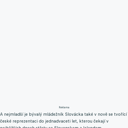
Reklama
A nejmladší je bývalý mládežník Slovácka také v nově se tvořící
české reprezentaci do jednadvaceti let, kterou čekají v
nejbližších dnech střety se Slovenskem a Islandem.