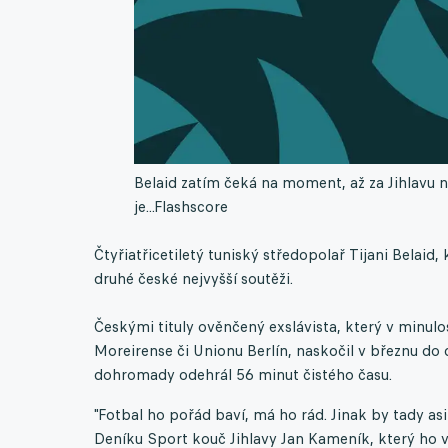
Belaid zatím čeká na moment, až za Jihlavu
je...
Flashscore
Čtyřiatřicetiletý tuniský středopolař Tijani Belaid,
druhé české nejvyšší soutěži.
Českými tituly ověnčený exslávista, který v minulo
Moreirense či Unionu Berlín, naskočil v březnu do
dohromady odehrál 56 minut čistého času.
"Fotbal ho pořád baví, má ho rád. Jinak by tady as
Deníku Sport kouč Jihlavy Jan Kameník, který ho vš