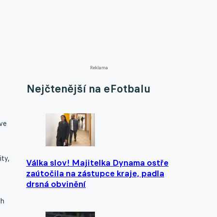
Reklama
Nejčtenější na eFotbalu
 ve
ty,
Válka slov! Majitelka Dynama ostře
zaútočila na zástupce kraje, padla
drsná obvinění
ch