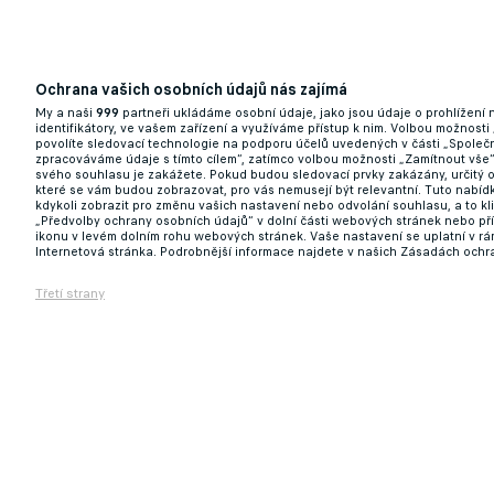
Ochrana vašich osobních údajů nás zajímá
My a naši
999
partneři ukládáme osobní údaje, jako jsou údaje o prohlížení
identifikátory, ve vašem zařízení a využíváme přístup k nim. Volbou možnosti
povolíte sledovací technologie na podporu účelů uvedených v části „Společn
zpracováváme údaje s tímto cílem“, zatímco volbou možnosti „Zamítnout vše
svého souhlasu je zakážete. Pokud budou sledovací prvky zakázány, určitý 
které se vám budou zobrazovat, pro vás nemusejí být relevantní. Tuto nabí
kdykoli zobrazit pro změnu vašich nastavení nebo odvolání souhlasu, a to k
„Předvolby ochrany osobních údajů“ v dolní části webových stránek nebo př
ikonu v levém dolním rohu webových stránek. Vaše nastavení se uplatní v r
Internetová stránka. Podrobnější informace najdete v našich Zásadách ochr
Třetí strany