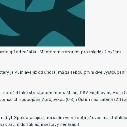
 nastoupí od začátku. Mentorem a vzorem pro mladé už ovšem
 který je v Jihlavě již od února, má za sebou první dvě vystoupení
sti prošel také strukturami Interu Milán, PSV Eindhoven, Hullu Ci
 domácích soubojů se Zbrojovkou (0:3) i Ústím nad Labem (2:1) a
i nebyl. Spolupracuje se mi s ním velmi dobře," uvedl na stránká
ak zatím do základní sestavy nenasadil...