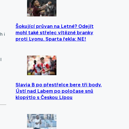
Šokující průvan na Letné? Odejít
mohl také střelec vítězné branky
h i
proti Lyonu. Sparta řekla: NE!
l
Slavia B po přestřelce bere tři body.
Ústí nad Labem po poločase snů
klopýtlo s Českou Lípou