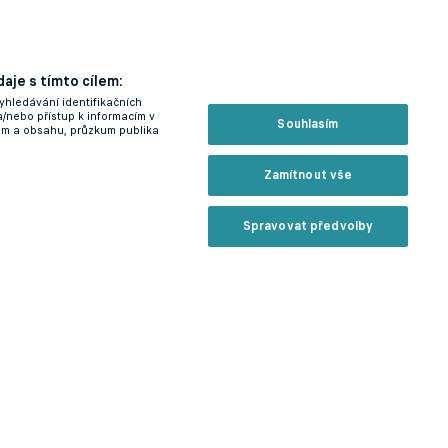
aje s tímto cílem:
yhledávání identifikačních
a/nebo přístup k informacím v
Souhlasím
lam a obsahu, průzkum publika
Zamítnout vše
Spravovat předvolby