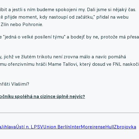
íbit a jestli s ním budeme spokojeni my. Dali jsme si nějaký čas.
tě přijde moment, kdy nastoupí od začátku," přidal na webu
i Zlín nebo Pohronie.
e "jedná o velké posílení týmu" a bodejť by ne, protože má přesa
 jichž ve žlutém trikotu není zrovna málo a navíc pomáhá
u ofenzivnímu hráči Mame Tallovi, který dosud ve FNL naskoči
řišti Vlašimi?
očníku spoléhá na cizince úplně nejvíc?
a
Jihlava
Ústí n. L.
PSV
Union Berlín
Inter
Moreirense
Hull
Zbrojovka