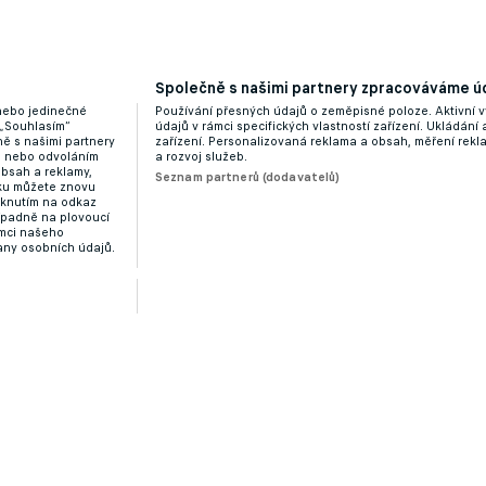
Společně s našimi partnery zpracováváme úd
 nebo jedinečné
Používání přesných údajů o zeměpisné poloze. Aktivní v
 „Souhlasím“
údajů v rámci specifických vlastností zařízení. Ukládání 
ě s našimi partnery
zařízení. Personalizovaná reklama a obsah, měření rek
“ nebo odvoláním
a rozvoj služeb.
obsah a reklamy,
Seznam partnerů (dodavatelů)
dku můžete znovu
liknutím na odkaz
ípadně na plovoucí
ámci našeho
any osobních údajů.