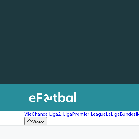
Vše
Chance Liga
2. Liga
Premier League
LaLiga
Bundesli
Více