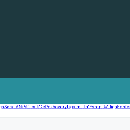
ga
Serie A
Nižší soutěže
Rozhovory
Liga mistrů
Evropská liga
Konfer