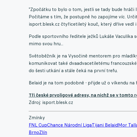
"Zpočátku to bylo o tom, jestli se tady bude hráči l
Počítáme s tím, že postupně ho zapojíme víc. Urči
isport.blesk.cz čtyřicetiletý kouč, který dříve vedl 
Podle sportovního ředitele ježků Lukáše Vaculíka s
mimo svou hru...
Světoběžník je na Vysočině mentorem pro mladíky,
komunikovat také dvaadvacetiletému francouzském
do šesti utkání a stále čeká na první trefu.
Belaid je na tom podobně - přijde už o víkendu na h
Tři české prvoligové adresy, na nichž se v tomto r
Zdroj: isport.blesk.cz
Zmínky
FNL Cup
Chance Národní Liga
Tijani Belaid
Mor Tall
Brno
Zlín