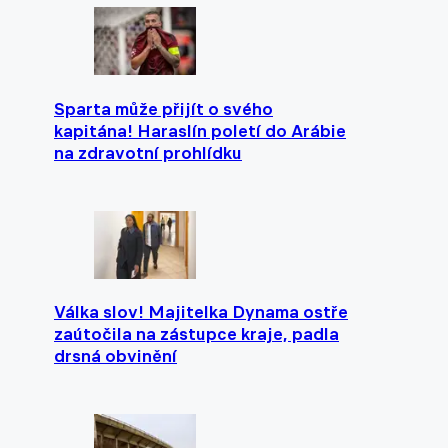
Sparta může přijít o svého
kapitána! Haraslín poletí do Arábie
na zdravotní prohlídku
Válka slov! Majitelka Dynama ostře
zaútočila na zástupce kraje, padla
drsná obvinění