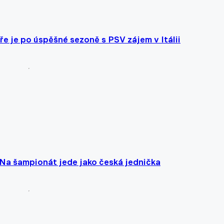
e je po úspěšné sezoně s PSV zájem v Itálii
. Na šampionát jede jako česká jednička