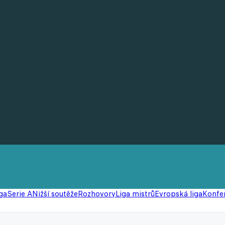
ga
Serie A
Nižší soutěže
Rozhovory
Liga mistrů
Evropská liga
Konfer