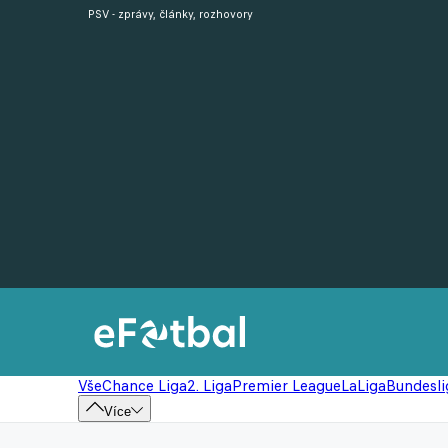
PSV - zprávy, články, rozhovory
Vše
Chance Liga
2. Liga
Premier League
LaLiga
Bundesli
Více