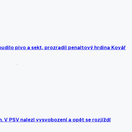
udilo pivo a sekt, prozradil penaltový hrdina Kovář
. V PSV nalezl vysvobození a opět se rozjíždí