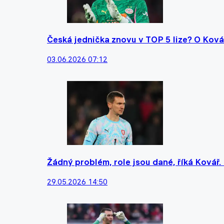
Česká jednička znovu v TOP 5 lize? O Kovář
03.06.2026 07:12
Žádný problém, role jsou dané, říká Kovář
29.05.2026 14:50