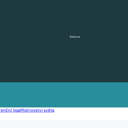
Reklama
enční liga
Mistrovství světa