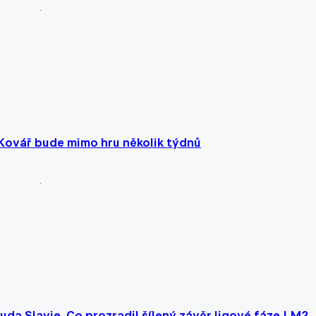
Kovář bude mimo hru několik týdnů
da Slavie. Co prozradil šílený závěr ligové fáze LM?