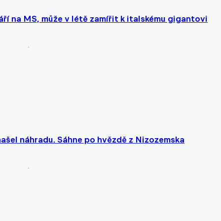
í na MS, může v létě zamířit k italskému gigantovi
 našel náhradu. Sáhne po hvězdě z Nizozemska