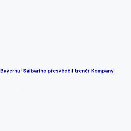
v Bayernu! Saibariho přesvědčil trenér Kompany