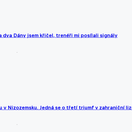
dva Dány jsem křičel, trenéři mi posílali signály
 v Nizozemsku. Jedná se o třetí triumf v zahraniční liz