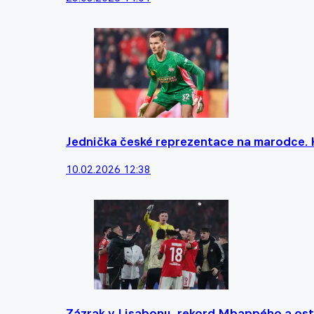
Jednička české reprezentace na marodce. 
10.02.2026 12:38
Zázrak v Lisabonu, rekord Mbappého a ostu