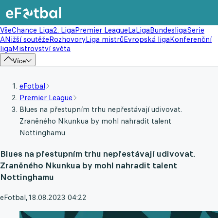
Vše
Chance Liga
2. Liga
Premier League
LaLiga
Bundesliga
Serie
A
Nižší soutěže
Rozhovory
Liga mistrů
Evropská liga
Konferenční
liga
Mistrovství světa
Více
eFotbal
Premier League
Blues na přestupním trhu nepřestávají udivovat.
Zraněného Nkunkua by mohl nahradit talent
Nottinghamu
Blues na přestupním trhu nepřestávají udivovat.
Zraněného Nkunkua by mohl nahradit talent
Nottinghamu
eFotbal
,
18.08.2023 04:22