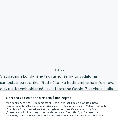
Reklama
V západním Londýně je tak rušno, že by to vydalo na
samostatnou rubriku. Před několika hodinami jsme informovali
o aktualizacích ohledně Lavii, Hudsona-Odoie, Ziyecha a Halla.
Dříve v průběhu léta odešli Arrizabalaga, Mount, Pulisic nebo
Ochrana vašich osobních údajů nás zajímá
Havertz. Naopak dorazili Disasi, Caicedo, Jackson, Sánchez či
My a naši
999
partneři ukládáme osobní údaje, jako jsou údaje o prohlížení nebo
jedinečné identifikátory, ve vašem zařízení a využíváme přístup k nim. Volbou možnosti
Nkunku.
„Souhlasím“ povolíte sledovací technologie na podporu účelů uvedených v části
„Společně s našimi partnery zpracováváme údaje s tímto cílem“, zatímco volbou
možnosti „Zamítnout vše“ nebo odvoláním svého souhlasu je zakážete. Pokud budou