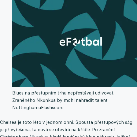
Blues na přestupním trhu nepřestávají udivovat.
Zraněného Nkunkua by mohl nahradit talent
Nottinghamu
Flashscore
Chelsea je toto léto v jednom ohni. Spousta přestupových ság
je již vyřešena, ta nová se otevírá na křídle. Po zranění
Christophera Nkunkua hledá londýnský klub náhradu. Jelikož