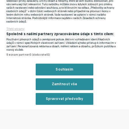
Právě posledně jmenovaný francouzský křídelník Nkunku tvoří
sledovací prvky zakázány, určitý obsah a reklamy, které se vám budou zobrazovat, pro
vás nemusejí být relevantní. Tuto nabídku můžete znovu kdykoli zobrazit pro změnu
jádro problému, která započalo další přestupové spekulace.
vašich nastavení nebo odvolání souhlasu, a to kliknutím na odkaz „Předvolby ochrany
osobních údajů“ v dolní části webových stránek nebo případně na plovoucí ikonu v
Nkunku si poranil koleno a nepředpokládá se jeho brzký návrat.
levém dolním rohu webových stránek. Vaše nastavení se uplatní v rámci našeho
Internetová stránka. Podrobnější informace najdete v našich Zásadách ochrany
Zástupci Blues proto hledají náhradu.
osobních údajů.
Třetí strany
Původním plánem číslo 1 měl být krajní záložník Crystal Palace
Společně s našimi partnery zpracováváme údaje s tímto cílem:
Michael Olise. Mladý Francouz v poslední sezoně zaujal
Používání přesných údajů o zeměpisné poloze. Aktivní vyhledávání identifikačních
údajů v rámci specifických vlastností zařízení. Ukládání a/nebo přístup k informacím v
jedenácti ligovými asistencemi. Chelsea aktivovala jeho
zařízení. Personalizovaná reklama a obsah, měření reklam a obsahu, průzkum publika a
rozvoj služeb.
výstupní klauzuli ve výši 35 milionů liber, ovšem, jak informuje
Seznam partnerů (dodavatelů)
novinář Fabrizio Romano, právníci Crystal Palace své londýnské
sousedy předběhli. Klub z jižního Londýna totiž stihl s Olisem
Souhlasím
podepsat čtyřleté prodloužení smlouvy, a Blues tak směřují svou
pozornost jinam.
Zamítnout vše
Web GOAL.com přišel se žhavou novinkou, že novou náhradou
Spravovat předvolby
za Nkunkua by se mohl stát Brennan Johnson z Nottinghamu
Forrest. Dvaadvacetiletý velšský záložník v posledních třech
Reklama
sezonách ukázal, že umí přidávat body v nejvyšší třech patrech
anglických soutěží. V uplynulém ročníku zapsal osm branek a tři
asistence v Premier League. Nottingham si dle deníku The