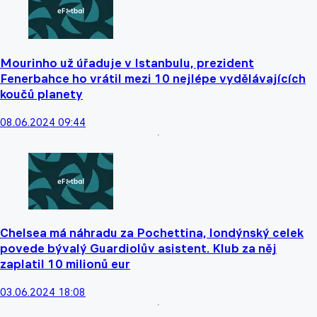
Mourinho už úřaduje v Istanbulu, prezident
Fenerbahce ho vrátil mezi 10 nejlépe vydělávajících
koučů planety
08.06.2024 09:44
Chelsea má náhradu za Pochettina, londýnský celek
povede bývalý Guardiolův asistent. Klub za něj
zaplatil 10 milionů eur
03.06.2024 18:08