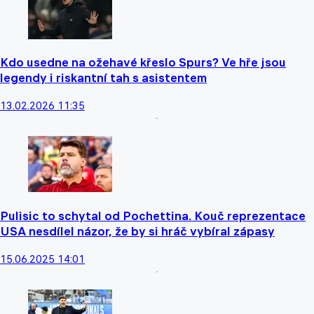
Kdo usedne na ožehavé křeslo Spurs? Ve hře jsou
legendy i riskantní tah s asistentem
13.02.2026 11:35
Pulisic to schytal od Pochettina. Kouč reprezentace
USA nesdílel názor, že by si hráč vybíral zápasy
15.06.2025 14:01