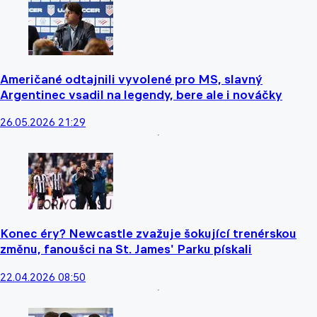
Američané odtajnili vyvolené pro MS, slavný
Argentinec vsadil na legendy, bere ale i nováčky
26.05.2026 21:29
Konec éry? Newcastle zvažuje šokující trenérskou
změnu, fanoušci na St. James' Parku pískali
22.04.2026 08:50