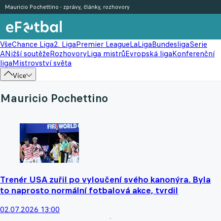
Mauricio Pochettino - zprávy, články, rozhovory
Vše
Chance Liga
2. Liga
Premier League
LaLiga
Bundesliga
Serie
A
Nižší soutěže
Rozhovory
Liga mistrů
Evropská liga
Konferenční
liga
Mistrovství světa
Více
Mauricio Pochettino
Trenér USA zuřil po vyloučení svého kanonýra. Byla
to naprosto normální fotbalová akce, tvrdil
02.07.2026 13:00