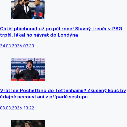
Chtěl pláchnout už po půl roce! Slavný trenér v PSG
trpěl, lákal ho návrat do Londýna
24.03.2026 07:33
Vrátí se Pochettino do Tottenhamu? Zkušený kouč by
údajně necouvl ani v případě sestupu
08.03.2026 13:22