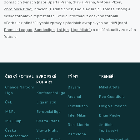
domácích týmech (např.
Sparta Praha
,
Slavia Praha
,
Viktoria Plzeň
,
Zbrojovka Brno
), hráčích (Patrik Schick, Ladislav Krejčí, Tomáš Chorý) a
české fotbalové reprezentaci. Vedle informací z českého fotbalu
eFotbal.cz přináší i rychlé zprávy z předních evropských soutěží (např.
Premier League
,
Bundesliga
,
LaLiga
,
Liga Mistrů
) a další aktuality ze světa
fotbalu.
ČESKÝ FOTBAL
EVROPSKÉ
TÝMY
TRENÉŘI
POHÁRY
Chance Národní
Bayern
Mikel Arteta
Liga
Konferenční liga
Arsenal
Pep Guardiola
ČFL
Liga mistrů
Leverkusen
Diego Simeone
MSFL
Evropská liga
Inter Milan
Brian Priske
MOL Cup
Sparta Praha
Real Madrid
Jindřich
Česká
Slavia Praha
Trpišovský
Barcelona
reprezentace
Viktoria Plzeň
Miroslav Koubek