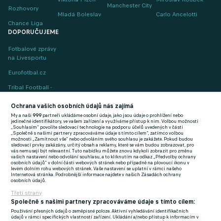
Manchester City
Rozhovory
Mladá Boleslav
Carlo Ancelotti
Chance Liga
DOPORUČUJEME
Fotbalové zprávy
na Livesportu
Eurofotbal.cz
Tribal Football -
Football News
(EN)
Ochrana vašich osobních údajů nás zajímá
My a naši
999
partneři ukládáme osobní údaje, jako jsou údaje o prohlížení nebo
FlashFutbal (SK)
jedinečné identifikátory, ve vašem zařízení a využíváme přístup k nim. Volbou možnosti
„Souhlasím“ povolíte sledovací technologie na podporu účelů uvedených v části
„Společně s našimi partnery zpracováváme údaje s tímto cílem“, zatímco volbou
Tenisportal.cz
možnosti „Zamítnout vše“ nebo odvoláním svého souhlasu je zakážete. Pokud budou
sledovací prvky zakázány, určitý obsah a reklamy, které se vám budou zobrazovat, pro
Tenisové zprávy
vás nemusejí být relevantní. Tuto nabídku můžete znovu kdykoli zobrazit pro změnu
vašich nastavení nebo odvolání souhlasu, a to kliknutím na odkaz „Předvolby ochrany
na Livesportu
osobních údajů“ v dolní části webových stránek nebo případně na plovoucí ikonu v
levém dolním rohu webových stránek. Vaše nastavení se uplatní v rámci našeho
Internetová stránka. Podrobnější informace najdete v našich Zásadách ochrany
osobních údajů.
Třetí strany
Společně s našimi partnery zpracováváme údaje s tímto cílem:
Používání přesných údajů o zeměpisné poloze. Aktivní vyhledávání identifikačních
Podmínky užití
GDPR a žurnalistika
údajů v rámci specifických vlastností zařízení. Ukládání a/nebo přístup k informacím v