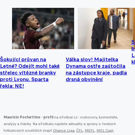
S
b
L
Šokující průvan na
Válka slov! Majitelka
k
Letné? Odejít mohl také
Dynama ostře zaútočila
střelec vítězné branky
na zástupce kraje, padla
proti Lyonu. Sparta
drsná obvinění
řekla: NE!
Mauricio Pochettino - profil
na eFotbal.cz - rozhovory, komentáře,
analýzy a články. Na eFotbalu najdete aktuality a zprávy o českých
fotbalových soutěžích (např.
Chance Liga
,
ČFL
,
MSFL
,
MOL Cup
),