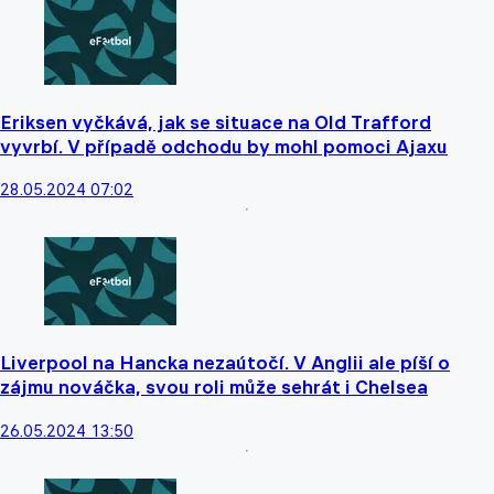
Eriksen vyčkává, jak se situace na Old Trafford
vyvrbí. V případě odchodu by mohl pomoci Ajaxu
28.05.2024 07:02
Liverpool na Hancka nezaútočí. V Anglii ale píší o
zájmu nováčka, svou roli může sehrát i Chelsea
26.05.2024 13:50