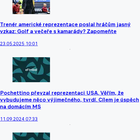
Trenér americké reprezentace poslal hráčům jasný
vzkaz: Golf a večeře s kamarády? Zapomeňte
23.05.2025 10:01
Pochettino převzal reprezentaci USA. Věřím, že
vybudujeme něco výjimečného, tvrdí. Cílem je úspěch
na domácím MS
11.09.2024 07:33