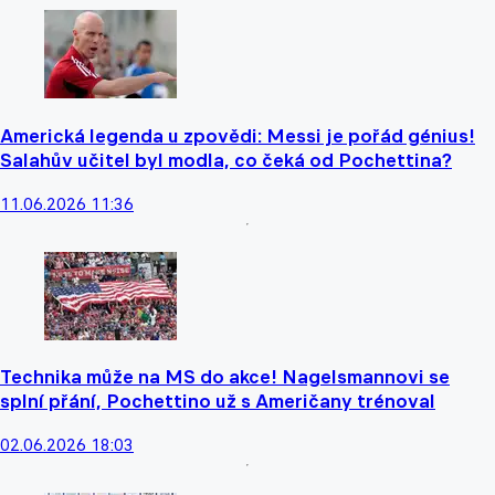
Americká legenda u zpovědi: Messi je pořád génius!
Salahův učitel byl modla, co čeká od Pochettina?
11.06.2026 11:36
Technika může na MS do akce! Nagelsmannovi se
splní přání, Pochettino už s Američany trénoval
02.06.2026 18:03