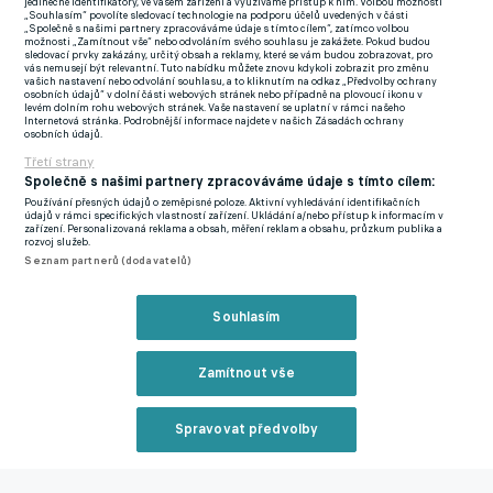
jedinečné identifikátory, ve vašem zařízení a využíváme přístup k nim. Volbou možnosti
Hercegoviny.
„Souhlasím“ povolíte sledovací technologie na podporu účelů uvedených v části
„Společně s našimi partnery zpracováváme údaje s tímto cílem“, zatímco volbou
možnosti „Zamítnout vše“ nebo odvoláním svého souhlasu je zakážete. Pokud budou
Ve výroku ho podpořil i kapitán a lídr reprezentace, který rozjel
sledovací prvky zakázány, určitý obsah a reklamy, které se vám budou zobrazovat, pro
vás nemusejí být relevantní. Tuto nabídku můžete znovu kdykoli zobrazit pro změnu
svou kariéru v Teplicích, Edin Džeko. „Jsem proti tomu, aby se
vašich nastavení nebo odvolání souhlasu, a to kliknutím na odkaz „Předvolby ochrany
osobních údajů“ v dolní části webových stránek nebo případně na plovoucí ikonu v
hrál tento zápas, pokud budou umírat nevinní lidé. Vždy jsem
levém dolním rohu webových stránek. Vaše nastavení se uplatní v rámci našeho
Internetová stránka. Podrobnější informace najdete v našich Zásadách ochrany
výhradně za mír a chci být solidární s obyvateli Ukrajiny v
osobních údajů.
těchto, pro ně těžkých časech.“
Třetí strany
Společně s našimi partnery zpracováváme údaje s tímto cílem:
Proti plánovanému zápase se na svých sociálních sítích ohradila
Používání přesných údajů o zeměpisné poloze. Aktivní vyhledávání identifikačních
údajů v rámci specifických vlastností zařízení. Ukládání a/nebo přístup k informacím v
i primátorka bosenské metropole Sarajeva Benjamina Karičová.
zařízení. Personalizovaná reklama a obsah, měření reklam a obsahu, průzkum publika a
rozvoj služeb.
Ta oznámila, že pokud federace rozhodnutí nezmění, město
Seznam partnerů (dodavatelů)
ukončí úspěšnou spolupráci se svazem. „Sarajevo jako město,
které bylo v obklíčení agresorů nejdéle, a já jako primátorka,
Souhlasím
ostře odsuzujeme rozhodnutí fotbalového svazu,“ napsala na
své sociální síti.
Zamítnout vše
Sarajevo bylo v době boseňské války v letech 1992 až 1995
Spravovat předvolby
obléhané 43 měsíců. Šlo o nejdelší obléhání v moderní
evropské historii v 20. století. Bosna v té době byla ve válce s
Reklama
Chorvatskem a Srbskem.