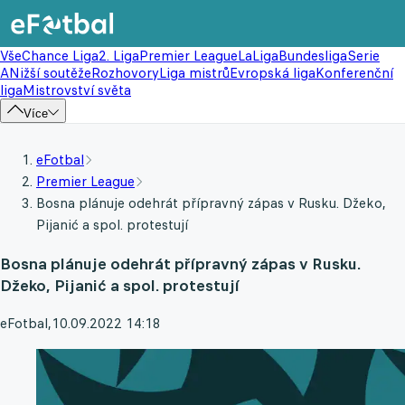
Vše
Chance Liga
2. Liga
Premier League
LaLiga
Bundesliga
Serie
A
Nižší soutěže
Rozhovory
Liga mistrů
Evropská liga
Konferenční
liga
Mistrovství světa
Více
eFotbal
Premier League
Bosna plánuje odehrát přípravný zápas v Rusku. Džeko,
Pijanić a spol. protestují
Bosna plánuje odehrát přípravný zápas v Rusku.
Džeko, Pijanić a spol. protestují
eFotbal
,
10.09.2022 14:18