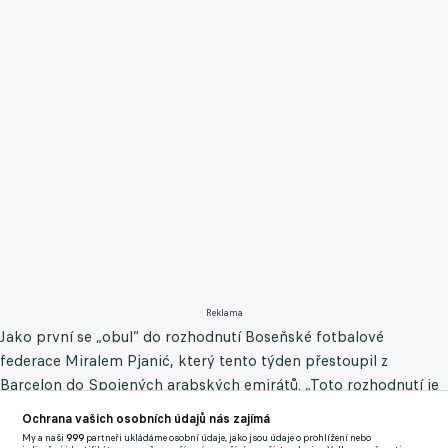
Reklama
Jako první se „obul“ do rozhodnutí Boseňské fotbalové
federace Miralem Pjanić, který tento týden přestoupil z
Barcelon do Spojených arabských emirátů. „Toto rozhodnutí je
velmi špatné. Nemůžu říct víc, ale ve federaci vědí, co si o tom
Ochrana vašich osobních údajů nás zajímá
myslím,“ sdělil stosedminásobný reprezentant Bosny a
My a naši
999
partneři ukládáme osobní údaje, jako jsou údaje o prohlížení nebo