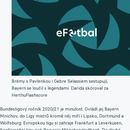
Brémy s Pavlenkou i Gebre Selassiem sestupují,
Bayern se loučil s legendami. Darida skóroval za
Herthu
Flashscore
Bundesligový ročník 2020/21 je minulost. Ovládl jej Bayern
Mnichov, do Ligy mistrů kromě něj míří i Lipsko, Dortmund a
Wolfsburg. Evropskou ligu si zahraje Frankfurt a Leverkusen,
Konferenční ligu pak Borussia Mönchengladbach. Do druhé