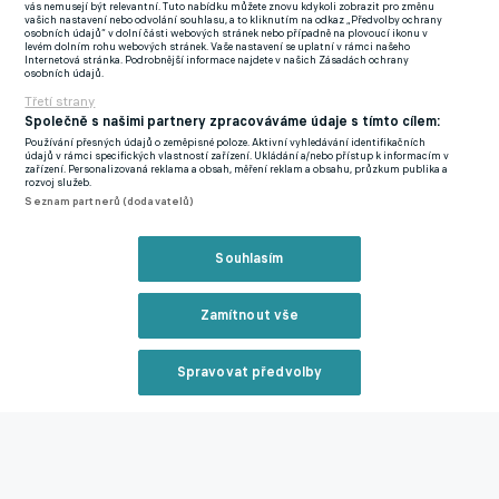
vás nemusejí být relevantní. Tuto nabídku můžete znovu kdykoli zobrazit pro změnu
Hoffenheimu. Sám český záložník v tomto utkání otevřel skóre,
vašich nastavení nebo odvolání souhlasu, a to kliknutím na odkaz „Předvolby ochrany
osobních údajů“ v dolní části webových stránek nebo případně na plovoucí ikonu v
domácí ale poté utkání otočili.
levém dolním rohu webových stránek. Vaše nastavení se uplatní v rámci našeho
Internetová stránka. Podrobnější informace najdete v našich Zásadách ochrany
osobních údajů.
Kolín nad Rýnem doma porazil již jistě poslední a sestupující
Třetí strany
Schalke 1:0 kvůli brance v 86. minutě a případný pád do druhé
Společně s našimi partnery zpracováváme údaje s tímto cílem:
Používání přesných údajů o zeměpisné poloze. Aktivní vyhledávání identifikačních
ligy tak oddálil, o záchranu bude ještě muset zabojovat v baráži.
údajů v rámci specifických vlastností zařízení. Ukládání a/nebo přístup k informacím v
zařízení. Personalizovaná reklama a obsah, měření reklam a obsahu, průzkum publika a
rozvoj služeb.
V nejvyšší německé soutěži se naopak udržel nováček soutěže
Seznam partnerů (dodavatelů)
Arminia Bielefeld. To i kvůli výhře v posledním kole na hřišti
Stuttgartu 2:0. Skóre otevřel bielefeldský Klos v 66. minutě, na
Souhlasím
2:0 pak zvýšil Doan.
Poslední zápas v sezóně nezvládl druhý tým bundesligy. Lipsko
Zamítnout vše
nestačilo na Union Berlín poměrem 1:2. Vítěznou branku přitom
až v nastavení vstřelil domácí Kruse.
Spravovat předvolby
Reklama
Jistotu Ligy mistrů měl před utkáním i Wolfsburg, který se může
opět na slavnou soutěž těšit. A to i přesto, že v posledním kole
nestačil na Mohuč poměrem 2:3.