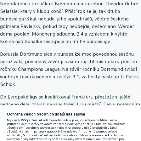
Nepodařenou rozlučku s Brémami má za sebou Theodor Gebre
Selassie, který v klubu končí. Příští rok se jej tak druhá
bundesliga týkat nebude, jeho spoluhráčů, včetně českého
gólmana Pavlenky, pokud tedy neodejde, ovšem ano. Werder
doma podlehl Mönchengladbachu 2:4 a vzhledem k výhře
Kolína nad Schalke sestupuje do druhé bundesligy.
Borussia Dortmund sice v bundeslize moc povedenou sezónu
nezažívala, povedený závěr jí ovšem zajistil místenku v příštím
ročníku Champions League. Na závěr ročníku Dortmund zvládl
souboj s Leverkusenem a zvítězil 3:1, za hosty nastoupil i Patrik
Schick.
Do Evropské ligy se kvalifikoval Frankfurt, přestože si ještě
nedávno dělal zálusk na kvalitnější Ligu mistrů. Ten v posledním
kole kvůli podařenému závěru porazil Freiburg 3:1, mezi střelci
Ochrana vašich osobních údajů nás zajímá
nechyběl ani útočník a hvězda týmu André Silva.
My a naši
999
partneři ukládáme osobní údaje, jako jsou údaje o prohlížení nebo
jedinečné identifikátory, ve vašem zařízení a využíváme přístup k nim. Volbou možnosti
„Souhlasím“ povolíte sledovací technologie na podporu účelů uvedených v části
Úspěšnou záchranářskou misi má za sebou Hertha Berlín s
„Společně s našimi partnery zpracováváme údaje s tímto cílem“, zatímco volbou
možnosti „Zamítnout vše“ nebo odvoláním svého souhlasu je zakážete. Pokud budou
Vladimírem Daridou, přestože v posledním kole podlehla
sledovací prvky zakázány, určitý obsah a reklamy, které se vám budou zobrazovat, pro