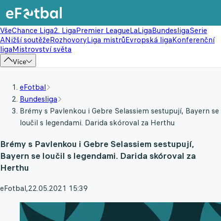
Vše
Chance Liga
2. Liga
Premier League
LaLiga
Bundesliga
Serie
A
Nižší soutěže
Rozhovory
Liga mistrů
Evropská liga
Konferenční
liga
Mistrovství světa
Více
eFotbal
Bundesliga
Brémy s Pavlenkou i Gebre Selassiem sestupují, Bayern se
loučil s legendami. Darida skóroval za Herthu
Brémy s Pavlenkou i Gebre Selassiem sestupují,
Bayern se loučil s legendami. Darida skóroval za
Herthu
eFotbal
,
22.05.2021 15:39