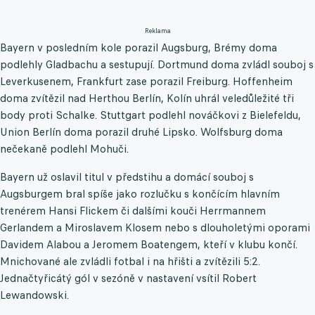
Reklama
Bayern v posledním kole porazil Augsburg, Brémy doma
podlehly Gladbachu a sestupují. Dortmund doma zvládl souboj s
Leverkusenem, Frankfurt zase porazil Freiburg. Hoffenheim
doma zvítězil nad Herthou Berlín, Kolín uhrál veledůležité tři
body proti Schalke. Stuttgart podlehl nováčkovi z Bielefeldu,
Union Berlín doma porazil druhé Lipsko. Wolfsburg doma
nečekaně podlehl Mohuči.
Bayern už oslavil titul v předstihu a domácí souboj s
Augsburgem bral spíše jako rozlučku s končícím hlavním
trenérem Hansi Flickem či dalšími kouči Herrmannem
Gerlandem a Miroslavem Klosem nebo s dlouholetými oporami
Davidem Alabou a Jeromem Boatengem, kteří v klubu končí.
Mnichované ale zvládli fotbal i na hřišti a zvítězili 5:2.
Jednačtyřicátý gól v sezóně v nastavení vsítil Robert
Lewandowski.