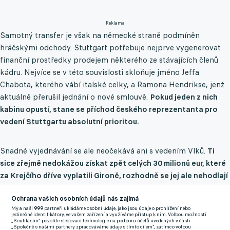
Reklama
Samotný transfer je však na německé straně podmíněn
hráčskými odchody. Stuttgart potřebuje nejprve vygenerovat
finanční prostředky prodejem některého ze stávajících členů
kádru. Nejvíce se v této souvislosti skloňuje jméno Jeffa
Chabota, kterého vábí italské celky, a Ramona Hendrikse, jenž
aktuálně přerušil jednání o nové smlouvě.
Pokud jeden z nich
kabinu opustí, stane se příchod českého reprezentanta pro
vedení Stuttgartu absolutní prioritou.
Snadné vyjednávání se ale neočekává ani s vedením Vlků.
Ti
sice zřejmě nedokážou získat zpět celých 30 milionů eur, které
za Krejčího dříve vyplatili Gironě, rozhodně se jej ale nehodlají
vzdát pod cenou.
Obráncovu silnou pozici na trhu navíc
Ochrana vašich osobních údajů nás zajímá
podpořily i jeho nedávné výkony na mistrovství světa, kde jako
My a naši
999
partneři ukládáme osobní údaje, jako jsou údaje o prohlížení nebo
kapitán národního týmu nevynechal v základní skupině ani
jedinečné identifikátory, ve vašem zařízení a využíváme přístup k nim. Volbou možnosti
„Souhlasím“ povolíte sledovací technologie na podporu účelů uvedených v části
minutu a hned v otevíracím utkání proti Jižní Koreji se zapsal
„Společně s našimi partnery zpracováváme údaje s tímto cílem“, zatímco volbou