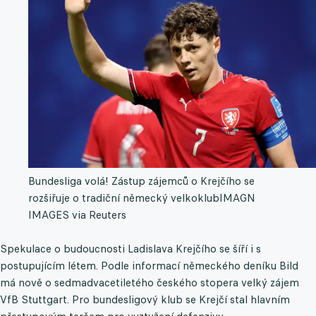
Bundesliga volá! Zástup zájemců o Krejčího se
rozšiřuje o tradiční německý velkoklub
IMAGN
IMAGES via Reuters
Spekulace o budoucnosti Ladislava Krejčího se šíří i s
postupujícím létem. Podle informací německého deníku Bild
má nově o sedmadvacetiletého českého stopera velký zájem
VfB Stuttgart. Pro bundesligový klub se Krejčí stal hlavním