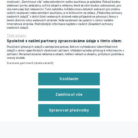
možnosti „Zamítnout vše“ nebo odvoláním svého souhlasu je zakážete. Pokud budou
mezi střelce.
sledovací prvky zakázány, určitý obsah a reklamy, které se vám budou zobrazovat, pro
vás nemusejí být relevantní. Tuto nabídku můžete znovu kdykoli zobrazit pro změnu
vašich nastavení nebo odvolání souhlasu, a to kliknutím na odkaz „Předvolby ochrany
Stuttgart ovšem není jediným celkem, který situaci kolem
osobních údajů“ v dolní části webových stránek nebo případně na plovoucí ikonu v
levém dolním rohu webových stránek. Vaše nastavení se uplatní v rámci našeho
urostlého stopera bedlivě sleduje.
Již dříve totiž renomovaný
Zavřít rekl
Internetová stránka. Podrobnější informace najdete v našich Zásadách ochrany
osobních údajů.
web The Athletic přinesl informaci o silném zájmu Leedsu
Třetí strany
United.
Anglický klub má českého reprezentanta na užším
Společně s našimi partnery zpracováváme údaje s tímto cílem:
seznamu posil, kterými by mohl nahradit šestadvacetiletého
Používání přesných údajů o zeměpisné poloze. Aktivní vyhledávání identifikačních
údajů v rámci specifických vlastností zařízení. Ukládání a/nebo přístup k informacím v
Pascala Struijka, který přestoupil do Brightonu.
zařízení. Personalizovaná reklama a obsah, měření reklam a obsahu, průzkum publika a
rozvoj služeb.
Seznam partnerů (dodavatelů)
Volné místo pro Krejčího?
Reklama
Souhlasím
Zmínky
Bundesliga
Ladislav Krejčí
Stuttgart
Wolves
Championship
Zamítnout vše
Související články
Spravovat předvolby
Reklama