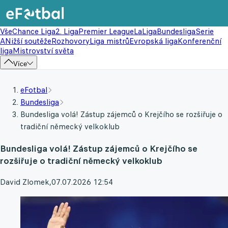
Vše
Chance Liga
2. Liga
Premier League
LaLiga
Bundesliga
Serie
A
Nižší soutěže
Rozhovory
Liga mistrů
Evropská liga
Konferenční
liga
Mistrovství světa
Více
eFotbal
Bundesliga
Bundesliga volá! Zástup zájemců o Krejčího se rozšiřuje o
tradiční německý velkoklub
Bundesliga volá! Zástup zájemců o Krejčího se
rozšiřuje o tradiční německý velkoklub
David Zlomek
,
07.07.2026 12:54