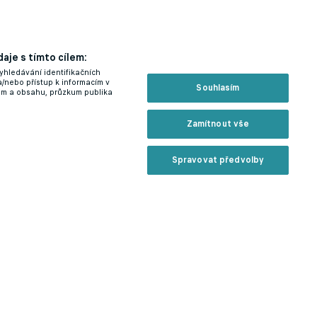
aje s tímto cílem:
yhledávání identifikačních
a/nebo přístup k informacím v
Souhlasím
lam a obsahu, průzkum publika
Zamítnout vše
Spravovat předvolby
i