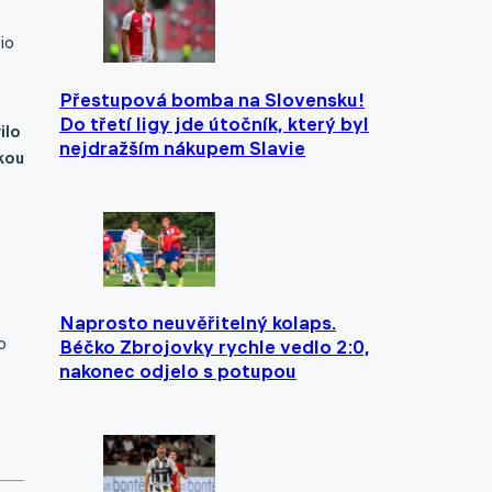
io
Přestupová bomba na Slovensku!
Do třetí ligy jde útočník, který byl
ilo
nejdražším nákupem Slavie
kou
Naprosto neuvěřitelný kolaps.
o
Béčko Zbrojovky rychle vedlo 2:0,
nakonec odjelo s potupou