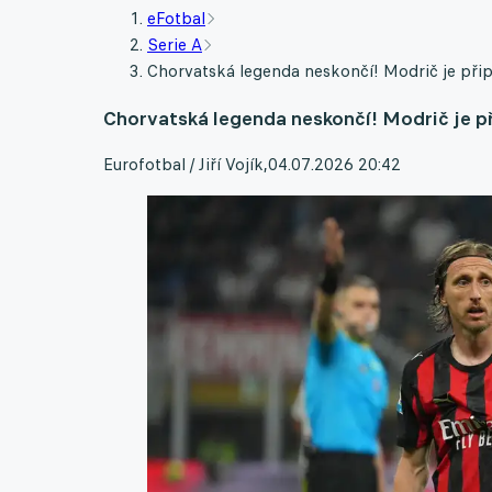
eFotbal
Serie A
Chorvatská legenda neskončí! Modrič je připr
Chorvatská legenda neskončí! Modrič je při
Eurofotbal / Jiří Vojík
,
04.07.2026 20:42