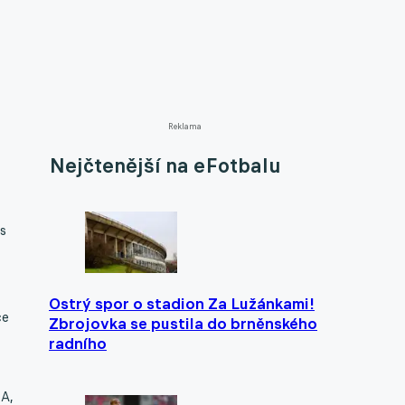
Reklama
Nejčtenější na eFotbalu
s
Ostrý spor o stadion Za Lužánkami!
ce
Zbrojovka se pustila do brněnského
radního
 A,