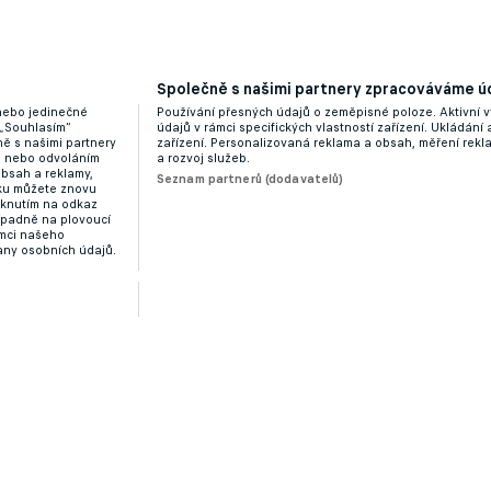
hystá ukončit kariéru, rozhodl prý kolaps AC Milán
Společně s našimi partnery zpracováváme úd
 nebo jedinečné
Používání přesných údajů o zeměpisné poloze. Aktivní v
 „Souhlasím“
údajů v rámci specifických vlastností zařízení. Ukládání 
ě s našimi partnery
zařízení. Personalizovaná reklama a obsah, měření rek
“ nebo odvoláním
a rozvoj služeb.
obsah a reklamy,
Seznam partnerů (dodavatelů)
dku můžete znovu
liknutím na odkaz
ípadně na plovoucí
ámci našeho
any osobních údajů.
do útoku. Vinícius konečně rozhodl o své budoucnost