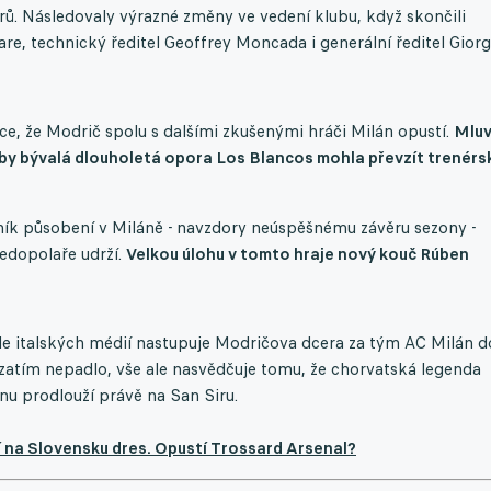
strů. Následovaly výrazné změny ve vedení klubu, když skončili
Tare, technický ředitel Geoffrey Moncada i generální ředitel Giorg
e, že Modrič spolu s dalšími zkušenými hráči Milán opustí.
Mluv
 by bývalá dlouholetá opora Los Blancos mohla převzít trenérs
žník působení v Miláně - navzdory neúspěšnému závěru sezony -
ředopolaře udrží.
Velkou úlohu v tomto hraje nový kouč Rúben
dle italských médií nastupuje Modričova dcera za tým AC Milán d
 zatím nepadlo, vše ale nasvědčuje tomu, že chorvatská legenda
nu prodlouží právě na San Siru.
a Slovensku dres. Opustí Trossard Arsenal?