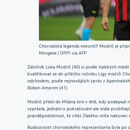
Chorvatská legenda nekončí! Modrič je připra
Morgese / DPPI via AFP
Záložník Luka Modrič (40) si podle italských médi
kvalifikovat se do příštího ročníku Ligy mistrů. 
odchodem, podle nejnovějších zpráv z Apeninského 
Rúben Amorim (41).
Modrič přišel do Milána loni v létě, kdy podepsal r
vypršela, jednání o pokračování ale stále probíhají
pravděpodobnost, že vítěz Zlatého míče nakonec se
Budoucnost chorvatského reprezentanta byla po upl