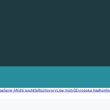
ga
Serie A
Nižší soutěže
Rozhovory
Liga mistrů
Evropská liga
Konfer