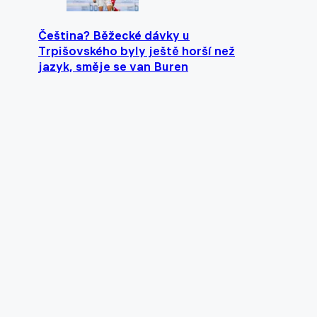
Čeština? Běžecké dávky u
Trpišovského byly ještě horší než
jazyk, směje se van Buren