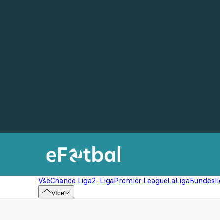
Vše
Chance Liga
2. Liga
Premier League
LaLiga
Bundesli
Více