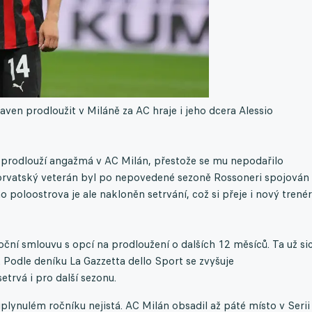
ven prodloužit v Miláně za AC hraje i jeho dcera
Alessio
í prodlouží angažmá v AC Milán, přestože se mu nepodařilo
Chorvatský veterán byl po nepovedené sezoně Rossoneri spojován 
poloostrova je ale nakloněn setrvání, což si přeje i nový trenér
oční smlouvu s opcí na prodloužení o dalších 12 měsíců. Ta už si
. Podle deníku La Gazzetta dello Sport se zvyšuje
trvá i pro další sezonu.
ynulém ročníku nejistá. AC Milán obsadil až páté místo v Serii