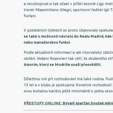
a nevybojoval si tak účast v příští sezoně Ligy mi
trenér Massimiliano Allegri, sportovní ředitel Igli 
Furlani.
V posledních týdnech se proto objevovaly spekulac
se také o možnosti návratu do Realu Madrid, kde
nebo manažerskou funkci.
Podle aktuálních informací si ale chorvatský zálo
oblíbil. Vedení Rossoneri tak věří, že zkušeného st
Amorim, který se Modriče snaží přesvědčit.
Důležitou roli při rozhodování má také rodina. Po
13 let a v klubu je spokojená. Konečné rozhodnutí
svou bohatou kariéru ještě minimálně o jednu sezo
PŘESTUPY ONLINE: Bývalý sparťan Souček mění n