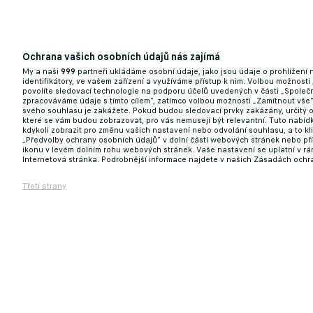
Poslední tanec legendy? Modrič se po MS c
Ochrana vašich osobních údajů nás zajímá
My a naši
999
partneři ukládáme osobní údaje, jako jsou údaje o prohlížení
28.05.2026 18:03
identifikátory, ve vašem zařízení a využíváme přístup k nim. Volbou možnosti
povolíte sledovací technologie na podporu účelů uvedených v části „Společn
zpracováváme údaje s tímto cílem“, zatímco volbou možnosti „Zamítnout vše
svého souhlasu je zakážete. Pokud budou sledovací prvky zakázány, určitý 
které se vám budou zobrazovat, pro vás nemusejí být relevantní. Tuto nabí
kdykoli zobrazit pro změnu vašich nastavení nebo odvolání souhlasu, a to k
„Předvolby ochrany osobních údajů“ v dolní části webových stránek nebo př
ikonu v levém dolním rohu webových stránek. Vaše nastavení se uplatní v r
Internetová stránka. Podrobnější informace najdete v našich Zásadách ochr
Třetí strany
PŘESTUPY ONLINE: PSG vítá novou posilu 
Před 12 h
Aktualizováno