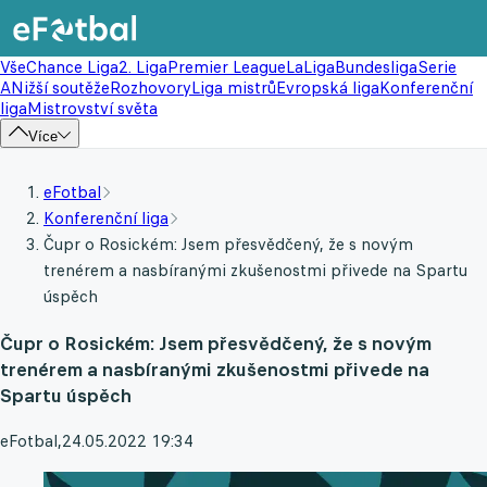
Vše
Chance Liga
2. Liga
Premier League
LaLiga
Bundesliga
Serie
A
Nižší soutěže
Rozhovory
Liga mistrů
Evropská liga
Konferenční
liga
Mistrovství světa
Více
eFotbal
Konferenční liga
Čupr o Rosickém: Jsem přesvědčený, že s novým
trenérem a nasbíranými zkušenostmi přivede na Spartu
úspěch
Čupr o Rosickém: Jsem přesvědčený, že s novým
trenérem a nasbíranými zkušenostmi přivede na
Spartu úspěch
eFotbal
,
24.05.2022 19:34