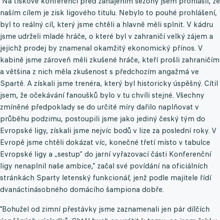
"Na tiskové konferenci před zahájením sezony jsem prohlásil, že
naším cílem je zisk ligového titulu. Nebylo to pouhé prohlášení,
byl to reálný cíl, který jsme chtěli a hlavně měli splnit. V kádru
jsme udrželi mladé hráče, o které byl v zahraničí velký zájem a
jejichž prodej by znamenal okamžitý ekonomický přínos. V
kabině jsme zároveň měli zkušené hráče, kteří prošli zahraničím
a většina z nich měla zkušenost s předchozím angažmá ve
Spartě. A získali jsme trenéra, který byl historicky úspěšný. Cítil
jsem, že očekávání fanoušků bylo v tu chvíli stejné. Všechny
zmíněné předpoklady se do určité míry dařilo naplňovat v
průběhu podzimu, postoupili jsme jako jediný český tým do
Evropské ligy, získali jsme nejvíc bodů v lize za poslední roky. V
Evropě jsme chtěli dokázat víc, konečné třetí místo v tabulce
Evropské ligy a „sestup“ do jarní vyřazovací části Konferenční
ligy nenaplnil naše ambice," začal své povídání na oficiálních
stránkách Sparty letenský funkcionář, jenž podle majitele řídí
dvanáctinásobného domácího šampiona dobře.
"Bohužel od zimní přestávky jsme zaznamenali jen pár dílčích