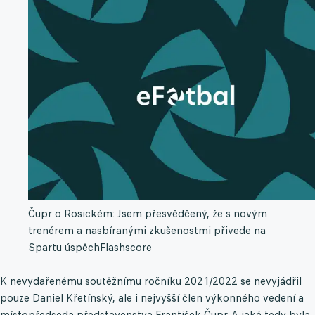
Čupr o Rosickém: Jsem přesvědčený, že s novým
trenérem a nasbíranými zkušenostmi přivede na
Spartu úspěch
Flashscore
K nevydařenému soutěžnímu ročníku 2021/2022 se nevyjádřil
pouze Daniel Křetínský, ale i nejvyšší člen výkonného vedení a
místopředseda představenstva František Čupr. A jaká tedy byla