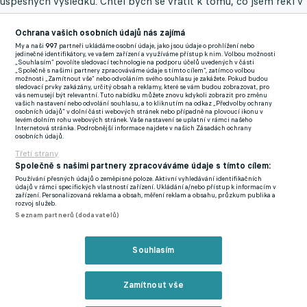
úspěšných výsledků. Chtěl bych se vrátit k tomu, co jsem řekl v
zimě v pořadu Tiki-Taka, když jsem vysvětloval, proč jsme
nepřivedli více posil. Vím, že tenhle výrok přinesl kontroverze,
Ochrana vašich osobních údajů nás zajímá
My a naši
997
partneři ukládáme osobní údaje, jako jsou údaje o prohlížení nebo
nicméně tak to skutečně bylo. Nelhal jsem, neupravoval realitu.
jedinečné identifikátory, ve vašem zařízení a využíváme přístup k nim. Volbou možnosti
„Souhlasím“ povolíte sledovací technologie na podporu účelů uvedených v části
Za mě: ve chvíli, kdy je trenér A-týmu spokojený se stavem
„Společně s našimi partnery zpracováváme údaje s tímto cílem“, zatímco volbou
možnosti „Zamítnout vše“ nebo odvoláním svého souhlasu je zakážete. Pokud budou
kádru, nebudeme z pozice vedení za každou cenu dělat opak a
sledovací prvky zakázány, určitý obsah a reklamy, které se vám budou zobrazovat, pro
vás nemusejí být relevantní. Tuto nabídku můžete znovu kdykoli zobrazit pro změnu
přivádět hráče, kteří nemají místo v plánech kouče. Jarní část
vašich nastavení nebo odvolání souhlasu, a to kliknutím na odkaz „Předvolby ochrany
osobních údajů“ v dolní části webových stránek nebo případně na plovoucí ikonu v
sezony se nám až na pár výjimek, jako byla vítězná derby se
levém dolním rohu webových stránek. Vaše nastavení se uplatní v rámci našeho
Internetová stránka. Podrobnější informace najdete v našich Zásadách ochrany
Slavií, vůbec nepodařila. Absolutně jsme nezvládli dvojzápas s
osobních údajů.
Partizanem v Konferenční lize. Nezískali jsme žádnou trofej,
Třetí strany
přestože jsme k tomu měli příležitost i ve finále domácího
Společně s našimi partnery zpracováváme údaje s tímto cílem:
Používání přesných údajů o zeměpisné poloze. Aktivní vyhledávání identifikačních
poháru, konečné umístění v lize naprosto neodpovídá našim
údajů v rámci specifických vlastností zařízení. Ukládání a/nebo přístup k informacím v
zařízení. Personalizovaná reklama a obsah, měření reklam a obsahu, průzkum publika a
představám. Některé naše zápasy hraničily s blamáží, jako
rozvoj služeb.
například utkání v Plzni, v Olomouci nebo finále poháru v
Seznam partnerů (dodavatelů)
Uherském Hradišti. Měli jsme zkrátka dokázat mnohem víc,"
přidal na stránkách sparta.cz nástupce Adama Kotalíka.
Souhlasím
Ten rozumí tomu, že výsledek uplynulé sezony příznivce trápí a
Zamítnout vše
že nenaplněné ambice jsou pro celoživotní fanoušky