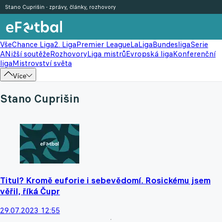
Stano Cuprišin - zprávy, články, rozhovory
Vše
Chance Liga
2. Liga
Premier League
LaLiga
Bundesliga
Serie
A
Nižší soutěže
Rozhovory
Liga mistrů
Evropská liga
Konferenční
liga
Mistrovství světa
Více
Stano Cuprišin
Titul? Kromě euforie i sebevědomí. Rosickému jsem
věřil, říká Čupr
29.07.2023 12:55