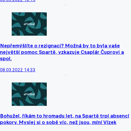
Nepřemýšlíte o rezignaci? Možná by to byla vaše
největší pomoc Spartě, vzkazuje Csaplár Čuprovi a
spol.
08.03.2022 14:33
Bohužel, říkám to hromadu let, na Spartě trpí absencí
pokory. Myslej si o sobě víc, než jsou, míní Vízek