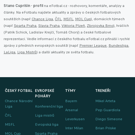
Stano Cuprišin - profil
na eFotbal.cz - rozhovory, komentáře, analýzy a
články. Na eFotbalu najdete aktuality a zprávy o českých fotbalových
soutěžích (např.
Chance Liga
,
ČFL
,
MSFL
,
MOL Cup
), domácích týmech
(např.
Sparta Praha
,
Slavia Praha
,
Viktoria Plzeň
,
Zbrojovka Brno
), hráčích
(Patrik Schick, Ladislav Krejčí, Tomáš Chorý) a české fotbalové
reprezentaci. Vedle informací z českého fotbalu eFotbal.cz přináší i rychlé
zprávy z předních evropských soutěží (např.
Premier League
,
Bundesliga
,
LaLiga
,
Liga Mistrů
) a další aktuality ze světa fotbalu.
ČESKÝ FOTBAL
EVROPSKÉ
TÝMY
TRENÉŘI
POHÁRY
Chance Národní
Bayern
Mikel Arteta
Liga
Konferenční liga
Arsenal
Pep Guardiola
ČFL
Liga mistrů
Leverkusen
Diego Simeone
MSFL
Evropská liga
Inter Milan
Brian Priske
MOL Cup
Sparta Praha