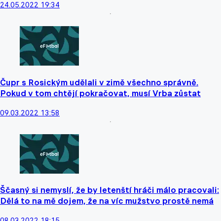
24.05.2022 19:34
Čupr s Rosickým udělali v zimě všechno správně.
Pokud v tom chtějí pokračovat, musí Vrba zůstat
09.03.2022 13:58
Ščasný si nemyslí, že by letenští hráči málo pracovali:
Dělá to na mě dojem, že na víc mužstvo prostě nemá
08.03.2022 18:15