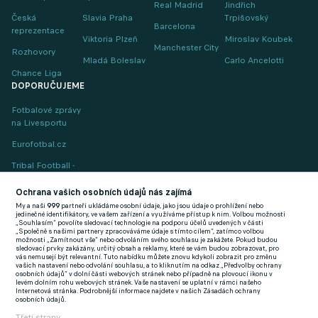
Real Madrid
Jindřich
Česká
Slavia Praha
Trpišovský
Barcelona
reprezentace
Viktoria Plzeň
Miroslav Koubek
Manchester City
Rozhovory
Mladá Boleslav
Carlo Ancelotti
Chance Liga
DOPORUČUJEME
Fotbalové zprávy
na Livesportu
Eurofotbal.cz
Tribal Football -
Football News
(EN)
Ochrana vašich osobních údajů nás zajímá
My a naši
999
partneři ukládáme osobní údaje, jako jsou údaje o prohlížení nebo
FlashFutbal (SK)
jedinečné identifikátory, ve vašem zařízení a využíváme přístup k nim. Volbou možnosti
„Souhlasím“ povolíte sledovací technologie na podporu účelů uvedených v části
„Společně s našimi partnery zpracováváme údaje s tímto cílem“, zatímco volbou
Tenisportal.cz
možnosti „Zamítnout vše“ nebo odvoláním svého souhlasu je zakážete. Pokud budou
sledovací prvky zakázány, určitý obsah a reklamy, které se vám budou zobrazovat, pro
Tenisové zprávy
vás nemusejí být relevantní. Tuto nabídku můžete znovu kdykoli zobrazit pro změnu
vašich nastavení nebo odvolání souhlasu, a to kliknutím na odkaz „Předvolby ochrany
na Livesportu
osobních údajů“ v dolní části webových stránek nebo případně na plovoucí ikonu v
levém dolním rohu webových stránek. Vaše nastavení se uplatní v rámci našeho
Internetová stránka. Podrobnější informace najdete v našich Zásadách ochrany
osobních údajů.
Třetí strany