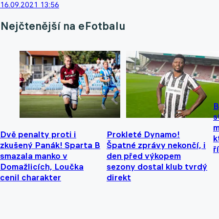
16.09.2021 13:56
Nejčtenější na eFotbalu
B
s
m
Dvě penalty proti i
Prokleté Dynamo!
k
zkušený Panák! Sparta B
Špatné zprávy nekončí, i
ř
smazala manko v
den před výkopem
Domažlicích, Loučka
sezony dostal klub tvrdý
cenil charakter
direkt