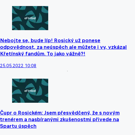
Nebojte se, bude líp! Rosický už ponese
odpovědnost, za neúspěch ale můžete i vy, vzkázal
Křetínský fandům. To jako vážně?!
25.05.2022 10:08
Čupr o Rosickém: Jsem přesvědčený, že s novým
trenérem a nasbíranými zkušenostmi přivede na
Spartu úspěch