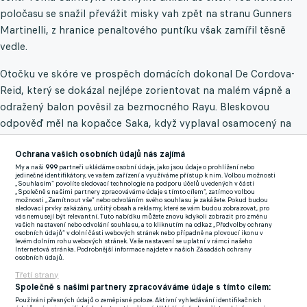
poločasu se snažil převážit misky vah zpět na stranu Gunners
Martinelli, z hranice penaltového puntíku však zamířil těsně
vedle.
Otočku ve skóre ve prospěch domácích dokonal De Cordova-
Reid, který se dokázal nejlépe zorientovat na malém vápně a
odražený balon pověsil za bezmocného Rayu. Bleskovou
odpověď měl na kopačce Saka, když vyplaval osamocený na
zadní tyči, střela mu ale vůbec nesedla. Do dalších šancí se
Ochrana vašich osobních údajů nás zajímá
Artetovi svěřenci dostávali jen stěží, naopak mohli sami
My a naši
999
partneři ukládáme osobní údaje, jako jsou údaje o prohlížení nebo
inkasovat po dalekonosné ráně Cairneyho, kterou Raya vytáhl
jedinečné identifikátory, ve vašem zařízení a využíváme přístup k nim. Volbou možnosti
„Souhlasím“ povolíte sledovací technologie na podporu účelů uvedených v části
konečky prstů mimo tři tyče. Přímý volný kop Andrease Pereiry
„Společně s našimi partnery zpracováváme údaje s tímto cílem“, zatímco volbou
možnosti „Zamítnout vše“ nebo odvoláním svého souhlasu je zakážete. Pokud budou
pak vytlačil španělský brankář očima na břevno. V závěru sice
sledovací prvky zakázány, určitý obsah a reklamy, které se vám budou zobrazovat, pro
vás nemusejí být relevantní. Tuto nabídku můžete znovu kdykoli zobrazit pro změnu
hosté drželi míč častěji na kopačkách, kýženého vyrovnání se
vašich nastavení nebo odvolání souhlasu, a to kliknutím na odkaz „Předvolby ochrany
osobních údajů“ v dolní části webových stránek nebo případně na plovoucí ikonu v
však nedočkali.
levém dolním rohu webových stránek. Vaše nastavení se uplatní v rámci našeho
Internetová stránka. Podrobnější informace najdete v našich Zásadách ochrany
osobních údajů.
Dlouhé hledání přemožitele Bournemouthu skončilo
Třetí strany
Sestava domácích přivítala jednoho navrátilce a byl to právě
Společně s našimi partnery zpracováváme údaje s tímto cílem:
Rodrigo Bentancur, kdo rozjel úvodní gólovou akci. V deváté
Používání přesných údajů o zeměpisné poloze. Aktivní vyhledávání identifikačních