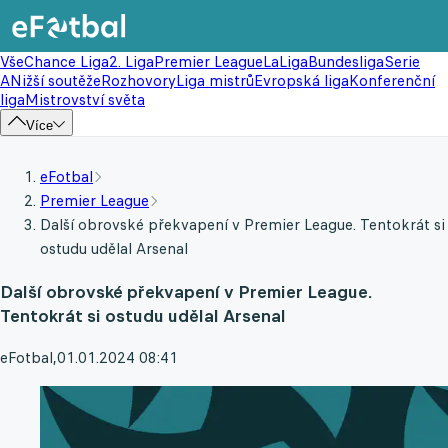
Vše
Chance Liga
2. Liga
Premier League
LaLiga
Bundesliga
Serie
A
Nižší soutěže
Rozhovory
Liga mistrů
Evropská liga
Konferenční
liga
Mistrovství světa
Více
eFotbal
Premier League
Další obrovské překvapení v Premier League. Tentokrát si
ostudu udělal Arsenal
Další obrovské překvapení v Premier League.
Tentokrát si ostudu udělal Arsenal
eFotbal
,
01.01.2024 08:41