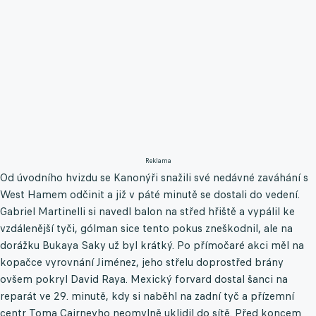
Reklama
Od úvodního hvizdu se Kanonýři snažili své nedávné zaváhání s
West Hamem odčinit a již v páté minutě se dostali do vedení.
Gabriel Martinelli si navedl balon na střed hřiště a vypálil ke
vzdálenější tyči, gólman sice tento pokus zneškodnil, ale na
dorážku Bukaya Saky už byl krátký. Po přímočaré akci měl na
kopačce vyrovnání Jiménez, jeho střelu doprostřed brány
ovšem pokryl David Raya. Mexický forvard dostal šanci na
reparát ve 29. minutě, kdy si naběhl na zadní tyč a přízemní
centr Toma Cairneyho neomylně uklidil do sítě. Před koncem