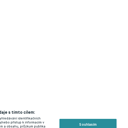
aje s tímto cílem:
yhledávání identifikačních
a/nebo přístup k informacím v
Souhlasím
lam a obsahu, průzkum publika