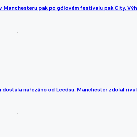
v Manchesteru pak po gólovém festivalu pak City. Výh
 dostala nařezáno od Leedsu. Manchester zdolal riva