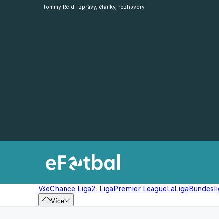
Tommy Reid - zprávy, články, rozhovory
Vše
Chance Liga
2. Liga
Premier League
LaLiga
Bundesli
Více