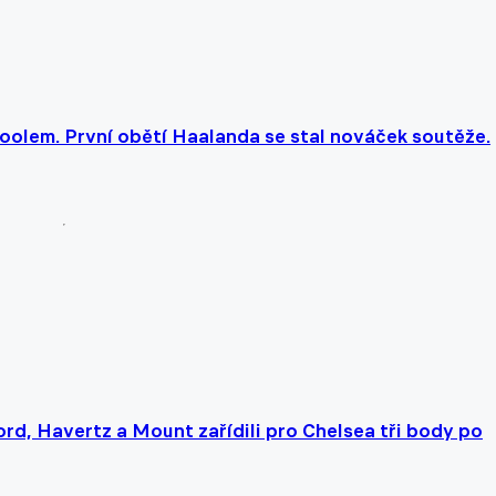
poolem. První obětí Haalanda se stal nováček soutěže.
ord, Havertz a Mount zařídili pro Chelsea tři body po