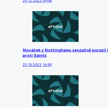
29.12.2022 09:06
Nováček z Nottinghamu senzačně porazil Li
proti Saints
23.10.2022 16:59