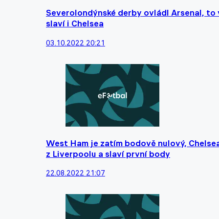
Severolondýnské derby ovládl Arsenal, to 
slaví i Chelsea
03.10.2022 20:21
West Ham je zatím bodově nulový, Chelsea
z Liverpoolu a slaví první body
22.08.2022 21:07