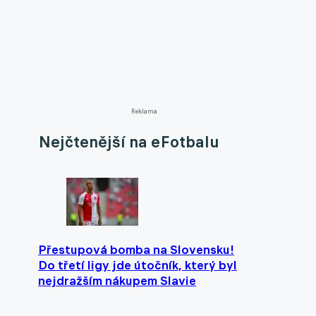
Reklama
Nejčtenější na eFotbalu
Přestupová bomba na Slovensku!
Do třetí ligy jde útočník, který byl
nejdražším nákupem Slavie