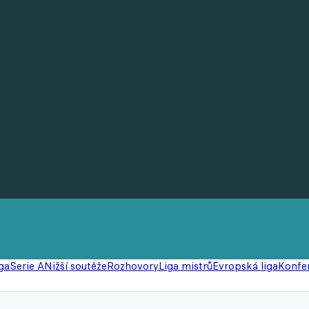
ga
Serie A
Nižší soutěže
Rozhovory
Liga mistrů
Evropská liga
Konfer