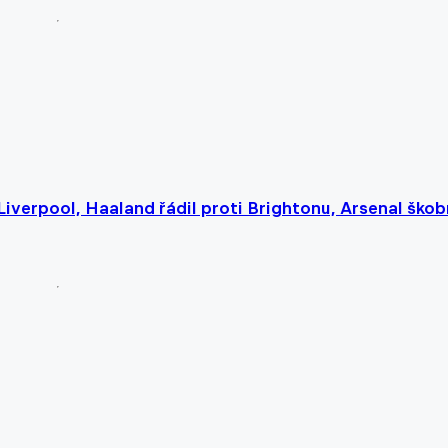
verpool, Haaland řádil proti Brightonu, Arsenal škob