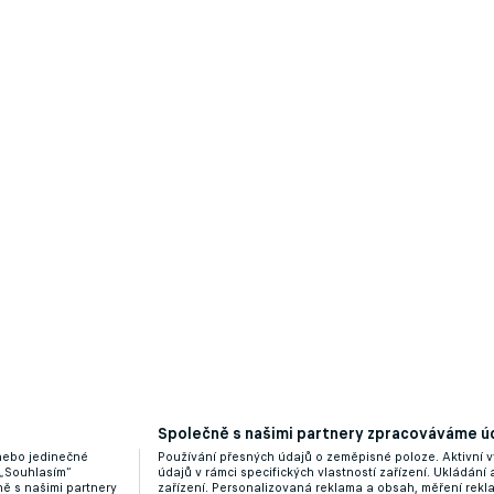
Společně s našimi partnery zpracováváme úd
 nebo jedinečné
Používání přesných údajů o zeměpisné poloze. Aktivní v
 „Souhlasím“
údajů v rámci specifických vlastností zařízení. Ukládání 
ě s našimi partnery
zařízení. Personalizovaná reklama a obsah, měření rek