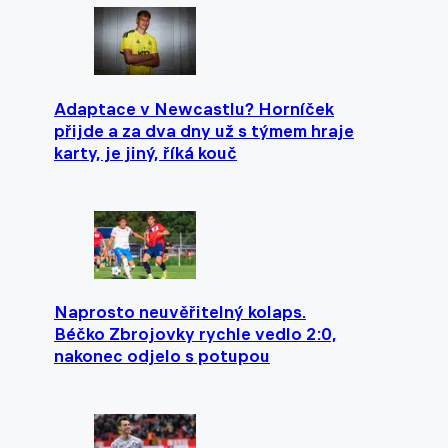
Adaptace v Newcastlu? Horníček
přijde a za dva dny už s týmem hraje
karty, je jiný, říká kouč
Naprosto neuvěřitelný kolaps.
Béčko Zbrojovky rychle vedlo 2:0,
nakonec odjelo s potupou