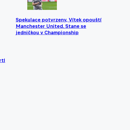
Spekulace potvrzeny, Vítek opouští
Manchester United. Stane se
jedničkou v Championship
rtl