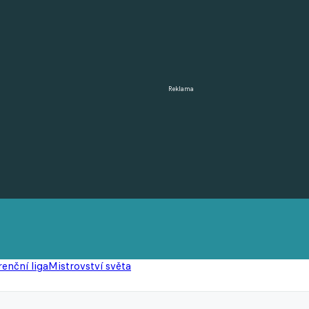
Reklama
enční liga
Mistrovství světa