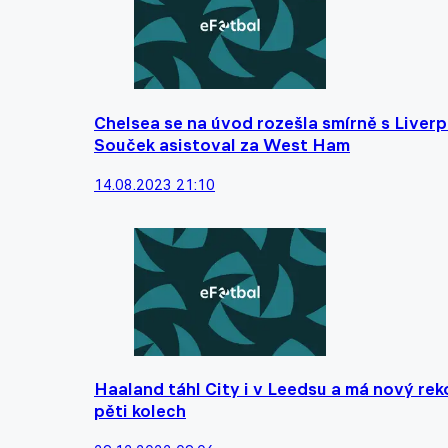
Chelsea se na úvod rozešla smírně s Liver
Souček asistoval za West Ham
14.08.2023 21:10
Haaland táhl City i v Leedsu a má nový rek
pěti kolech