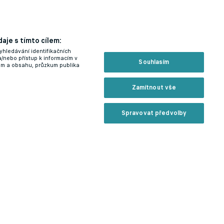
aje s tímto cílem:
yhledávání identifikačních
a/nebo přístup k informacím v
Souhlasím
lam a obsahu, průzkum publika
Zamítnout vše
Spravovat předvolby