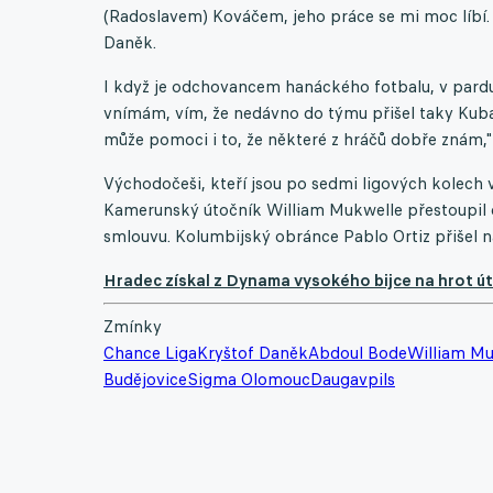
(Radoslavem) Kováčem, jeho práce se mi moc líbí. 
Daněk.
I když je odchovancem hanáckého fotbalu, v pardu
vnímám, vím, že nedávno do týmu přišel taky Kub
může pomoci i to, že některé z hráčů dobře znám,"
Východočeši, kteří jsou po sedmi ligových kolech v 
Kamerunský útočník William Mukwelle přestoupil d
smlouvu. Kolumbijský obránce Pablo Ortiz přišel n
Hradec získal z Dynama vysokého bijce na hrot út
Zmínky
Chance Liga
Kryštof Daněk
Abdoul Bode
William Mu
Budějovice
Sigma Olomouc
Daugavpils