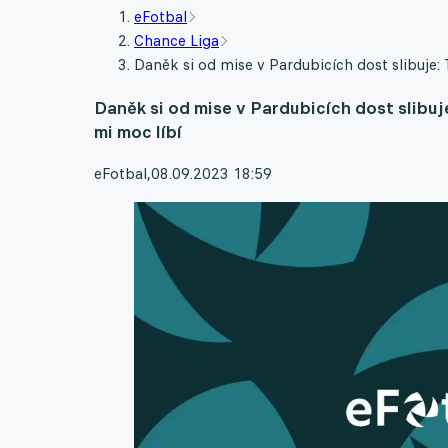
eFotbal
Chance Liga
Daněk si od mise v Pardubicích dost slibuje:
Daněk si od mise v Pardubicích dost slibu
mi moc líbí
eFotbal
,
08.09.2023 18:59