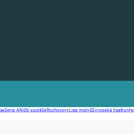
ga
Serie A
Nižší soutěže
Rozhovory
Liga mistrů
Evropská liga
Konfer