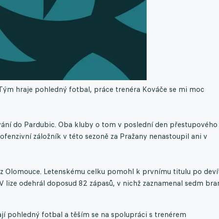
: Tým hraje pohledný fotbal, práce trenéra Kováče se mi moc
vání do Pardubic. Oba kluby o tom v poslední den přestupového
fenzivní záložník v této sezoně za Pražany nenastoupil ani v
tě z Olomouce. Letenskému celku pomohl k prvnímu titulu po deví
a. V lize odehrál doposud 82 zápasů, v nichž zaznamenal sedm br
jí pohledný fotbal a těším se na spolupráci s trenérem