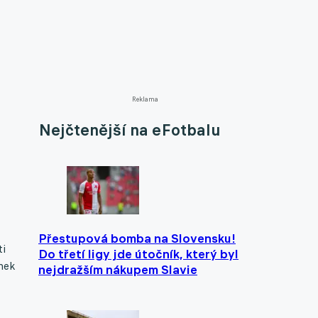
Reklama
Nejčtenější na eFotbalu
Přestupová bomba na Slovensku!
ti
Do třetí ligy jde útočník, který byl
anek
nejdražším nákupem Slavie