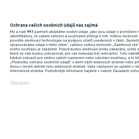
Ochrana vašich osobních údajů nás zajímá
My a naši
997
partneři ukládáme osobní údaje, jako jsou údaje o prohlížení
identifikátory, ve vašem zařízení a využíváme přístup k nim. Volbou možnosti
povolíte sledovací technologie na podporu účelů uvedených v části „Společn
zpracováváme údaje s tímto cílem“, zatímco volbou možnosti „Zamítnout vše
svého souhlasu je zakážete. Pokud budou sledovací prvky zakázány, určitý 
které se vám budou zobrazovat, pro vás nemusejí být relevantní. Tuto nabí
kdykoli zobrazit pro změnu vašich nastavení nebo odvolání souhlasu, a to k
„Předvolby ochrany osobních údajů“ v dolní části webových stránek nebo př
ikonu v levém dolním rohu webových stránek. Vaše nastavení se uplatní v r
Internetová stránka. Podrobnější informace najdete v našich Zásadách ochr
Třetí strany