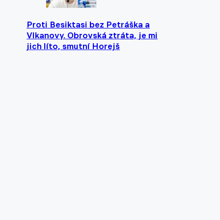
Proti Besiktasi bez Petráška a
Vlkanovy. Obrovská ztráta, je mi
jich líto, smutní Horejš