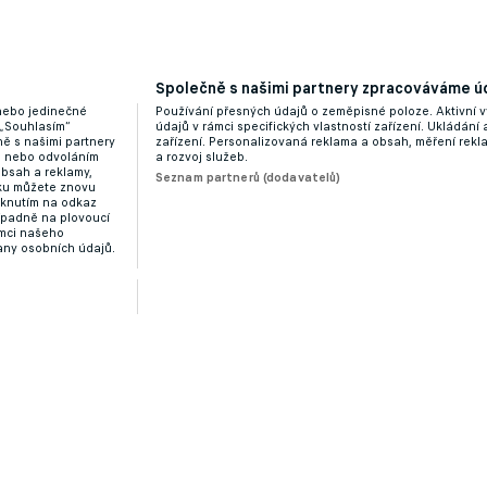
Společně s našimi partnery zpracováváme úd
 nebo jedinečné
Používání přesných údajů o zeměpisné poloze. Aktivní v
 „Souhlasím“
údajů v rámci specifických vlastností zařízení. Ukládání 
ě s našimi partnery
zařízení. Personalizovaná reklama a obsah, měření rek
“ nebo odvoláním
a rozvoj služeb.
obsah a reklamy,
Seznam partnerů (dodavatelů)
dku můžete znovu
liknutím na odkaz
ípadně na plovoucí
ámci našeho
any osobních údajů.