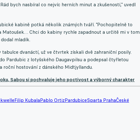
Rád bych nasbíral co nejvíc herních minut a zkušeností," uvedl
bické kabině potká několik známých tváří. "Pochopitelně to
a Matoušek… Chci do kabiny rychle zapadnout a určitě mi v tom
 dodal mladík.
tabulce dvanáctí, už ve čtvrtek získali dvě zahraniční posily.
o Pardubic z lotyšského Daugavpilsu a podepsal čtyřletou
a roční hostování z dánského Midtjyllandu.
oku, Sabou si pochvaluje jeho poctivost a výborný charakter
kwelle
Filip Kubala
Pablo Ortiz
Pardubice
Sparta Praha
České