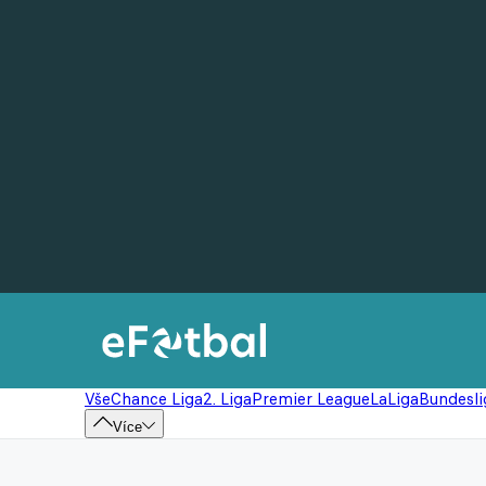
Vše
Chance Liga
2. Liga
Premier League
LaLiga
Bundesli
Více