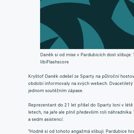
Daněk si od mise v Pardubicích dost slibuje
líbí
Flashscore
Kryštof Daněk odešel ze Sparty na půlroční hosto
období informovaly na svých webech. Dvacetiletý o
jednom soutěžním zápase.
Reprezentant do 21 let přišel do Sparty loni v lé
letech, na jaře ale plnil především roli náhradník
a sedm asistencí.
"Hodně si od tohoto angažmá slibuji. Pardubice hra