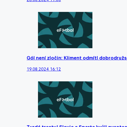
Gól není zločin: Kliment odmítl dobrodružs
19.08.2024 16:12