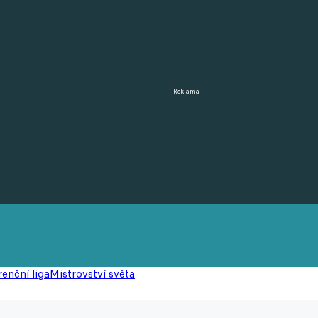
Reklama
enční liga
Mistrovství světa