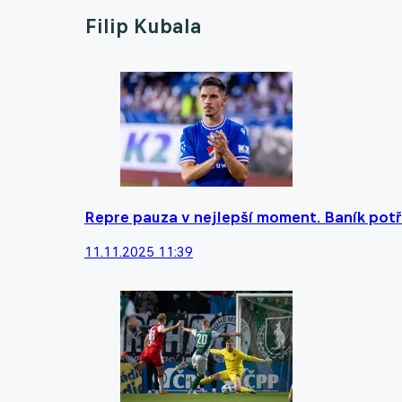
Filip Kubala
Repre pauza v nejlepší moment. Baník potř
11.11.2025 11:39