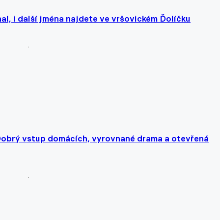
al, i další jména najdete ve vršovickém Ďolíčku
: Dobrý vstup domácích, vyrovnané drama a otevřená