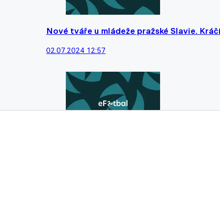
Nové tváře u mládeže pražské Slavie. Kráč
02.07.2024 12:57
Nejlepší kanonýr v Praze prošel Slavií. Vzp
26.06.2024 10:20