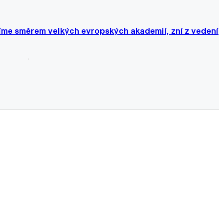
íme směrem velkých evropských akademií, zní z vedení
omíná na to, jak jej ve Vyšehradu střídal Lavi