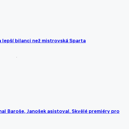
lepší bilanci než mistrovská Sparta
vnal Baroše, Janošek asistoval. Skvělé premiéry pro