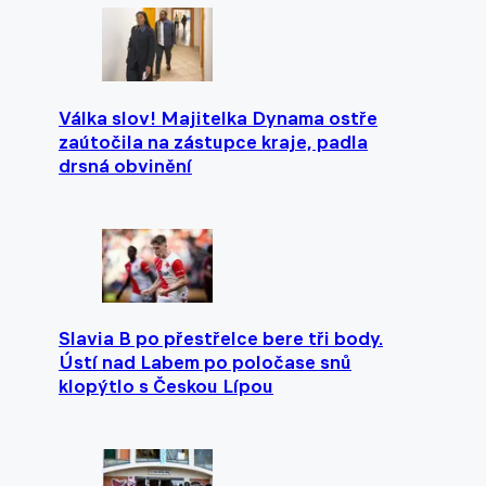
Válka slov! Majitelka Dynama ostře
zaútočila na zástupce kraje, padla
drsná obvinění
Slavia B po přestřelce bere tři body.
Ústí nad Labem po poločase snů
klopýtlo s Českou Lípou