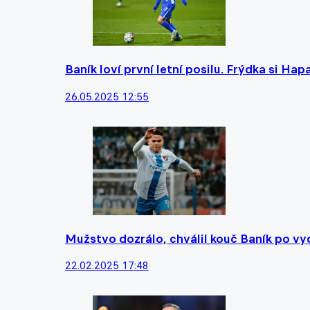
Baník loví první letní posilu. Frýdka si Ha
26.05.2025 12:55
Mužstvo dozrálo, chválil kouč Baník po vy
22.02.2025 17:48