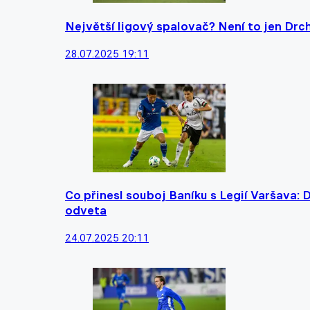
Největší ligový spalovač? Není to jen Drch
28.07.2025 19:11
Co přinesl souboj Baníku s Legií Varšava
odveta
24.07.2025 20:11