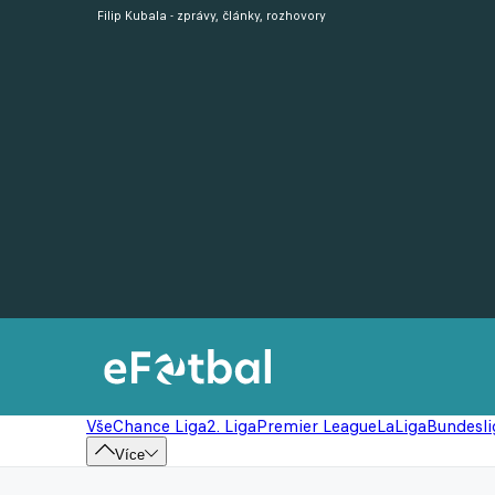
Filip Kubala - zprávy, články, rozhovory
Vše
Chance Liga
2. Liga
Premier League
LaLiga
Bundesli
Více