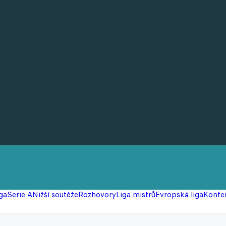
ga
Serie A
Nižší soutěže
Rozhovory
Liga mistrů
Evropská liga
Konfer