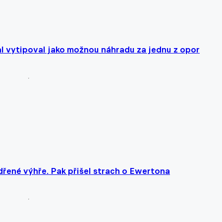
pal vytipoval jako možnou náhradu za jednu z opor
dřené výhře. Pak přišel strach o Ewertona