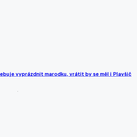
ebuje vyprázdnit marodku, vrátit by se měl i Plavšič