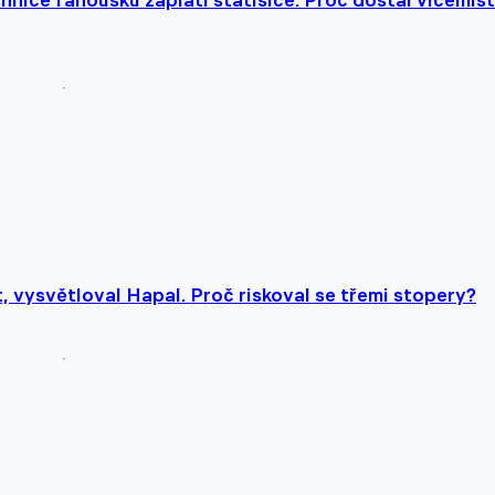
chnice fanoušků zaplatí statisíce. Proč dostal vicemist
, vysvětloval Hapal. Proč riskoval se třemi stopery?