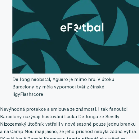
De Jong neobstál, Agüero je mimo hru. V útoku
Barcelony by měla vypomoci tvář z čínské
ligy
Flashscore
Nevýhodná protekce a smlouva ze známosti. I tak fanoušci
Barcelony nazývají hostování Luuka De Jonga ze Sevilly.
Nizozemský útočník vstřelil v nové sezoně pouze jednu branku
a na Camp Nou mají jasno, že jeho příchod nebyla žádná výhra.
Bývalý kouč Ronald Koeman v tomto případě skutečně asi