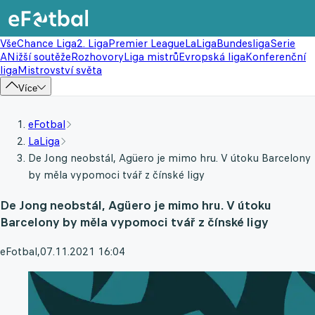
Vše
Chance Liga
2. Liga
Premier League
LaLiga
Bundesliga
Serie
A
Nižší soutěže
Rozhovory
Liga mistrů
Evropská liga
Konferenční
liga
Mistrovství světa
Více
eFotbal
LaLiga
De Jong neobstál, Agüero je mimo hru. V útoku Barcelony
by měla vypomoci tvář z čínské ligy
De Jong neobstál, Agüero je mimo hru. V útoku
Barcelony by měla vypomoci tvář z čínské ligy
eFotbal
,
07.11.2021 16:04