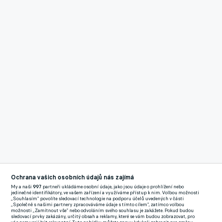
Ochrana vašich osobních údajů nás zajímá
My a naši
997
partneři ukládáme osobní údaje, jako jsou údaje o prohlížení nebo
jedinečné identifikátory, ve vašem zařízení a využíváme přístup k nim. Volbou možnosti
Reklama
„Souhlasím“ povolíte sledovací technologie na podporu účelů uvedených v části
„Společně s našimi partnery zpracováváme údaje s tímto cílem“, zatímco volbou
De Jong se neosvědčil, Sergio Agüero bude minimálně tři
možnosti „Zamítnout vše“ nebo odvoláním svého souhlasu je zakážete. Pokud budou
sledovací prvky zakázány, určitý obsah a reklamy, které se vám budou zobrazovat, pro
měsíce mimo hru. Již v lednu proto Barcelona chce posilovat