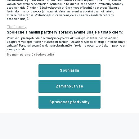
vás nemusejí být relevantní. Tuto nabídku můžete znovu kdykoli zobrazit pro změnu
vašich nastavení nebo odvolání souhlasu, a to kliknutím na odkaz „Předvolby ochrany
v útoku a přivést nové jméno, které by mohlo přinést gólové
osobních údajů“ v dolní části webových stránek nebo případně na plovoucí ikonu v
levém dolním rohu webových stránek. Vaše nastavení se uplatní v rámci našeho
hody. Pořídit si ale některé z vyhlášených kanonýrů nemohou
Internetová stránka. Podrobnější informace najdete v našich Zásadách ochrany
osobních údajů.
vinou finančních problémů.
Třetí strany
Nově jmenovaný lodivod Xavi si uvědomuje finanční možnosti
Společně s našimi partnery zpracováváme údaje s tímto cílem:
Používání přesných údajů o zeměpisné poloze. Aktivní vyhledávání identifikačních
svého nového klubu a chce pokračovat v šetrném operování na
údajů v rámci specifických vlastností zařízení. Ukládání a/nebo přístup k informacím v
zařízení. Personalizovaná reklama a obsah, měření reklam a obsahu, průzkum publika a
přestupovém trhu. Podle listu AS se již vedení klubu podařilo
rozvoj služeb.
oslovit útočníka z čínské nejvyšší soutěže a začalo s ním jednat
Seznam partnerů (dodavatelů)
o možném přesunu v zimním okně.
Souhlasím
Barcelona chce na hrotu vyzkoušet třicetiletého francouzského
legionáře Cédrica Bakambu, kterému v prosinci končí
Zamítnout vše
v Pekingu smlouva. I proto by mohl přijít na Camp Nou zdarma,
což by zbytečně nezatěžovalo klubovou pokladnu. Beijing
Spravovat předvolby
Guoan F.C. v něm nalezl v posledních třech letech oporu, která
vykázala 58 branek a 21 asistencí.
Reklama
Zdroj: as.com