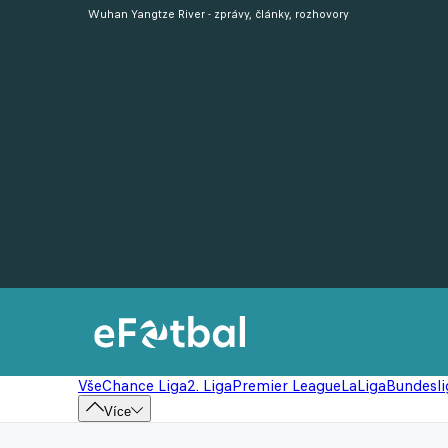
Wuhan Yangtze River - zprávy, články, rozhovory
Vše
Chance Liga
2. Liga
Premier League
LaLiga
Bundesli
Více