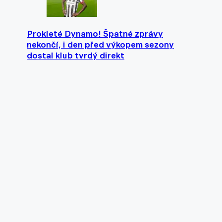
Prokleté Dynamo! Špatné zprávy
nekončí, i den před výkopem sezony
dostal klub tvrdý direkt