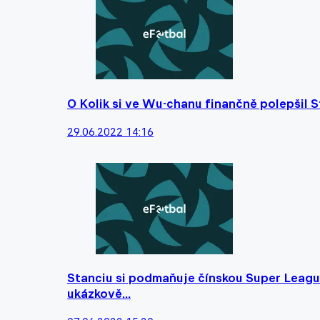
O Kolik si ve Wu-chanu finančně polepšil St
29.06.2022 14:16
Stanciu si podmaňuje čínskou Super Leag
ukázkově...