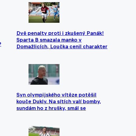
Dvě penalty proti i zkušený Panák!
Sparta B smazala manko v
?
Domažlicích, Loučka cenil charakter
Syn olympijského vítěze potěšil
kouče Dukly. Na sítích valí bomby,
sundám ho z hrušky, smál se