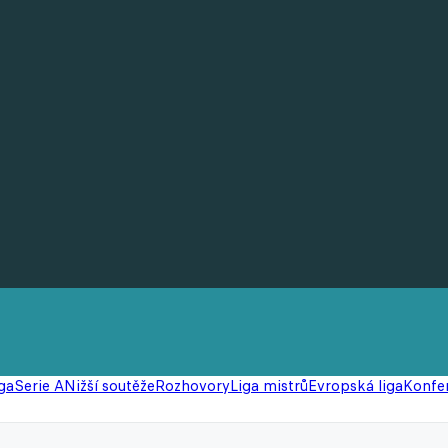
ga
Serie A
Nižší soutěže
Rozhovory
Liga mistrů
Evropská liga
Konfer