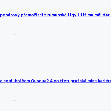
 pohárový přemožitel z rumunské Ligy I. Už mu měl dát 
 se spoluhráčem Ousoua? A co třetí pražská mise kariér