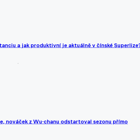
anciu a jak produktivní je aktuálně v čínské Superlize
ue, nováček z Wu-chanu odstartoval sezonu přímo