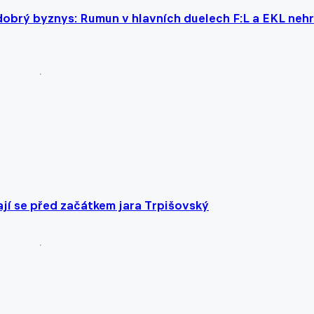
 dobrý byznys: Rumun v hlavních duelech F:L a EKL nehr
jí se před začátkem jara Trpišovský