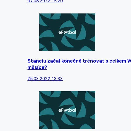
07.06.2022 15:20
Stanciu začal konečně trénovat s celkem 
měsíce?
25.03.2022 13:33