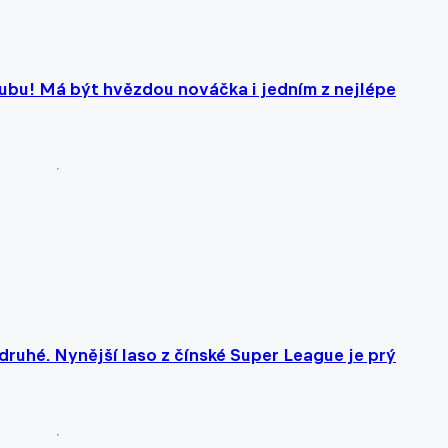
lubu! Má být hvězdou nováčka i jedním z nejlépe
odruhé. Nynější laso z čínské Super League je prý