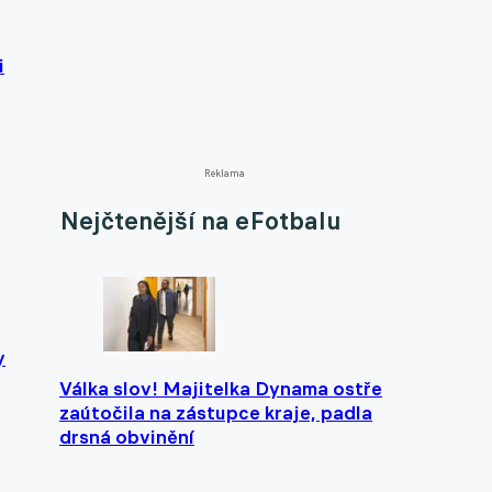
i
Reklama
Nejčtenější na eFotbalu
y
Válka slov! Majitelka Dynama ostře
zaútočila na zástupce kraje, padla
drsná obvinění