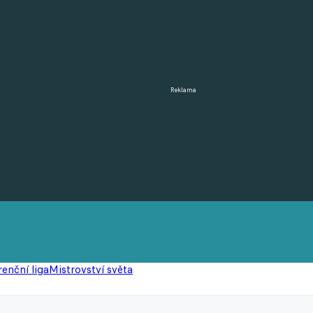
Reklama
enční liga
Mistrovství světa