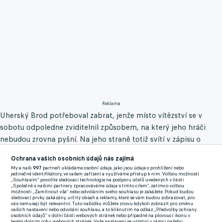
Reklama
Uherský Brod potřeboval zabrat, jenže místo vítězství se v
sobotu odpoledne zviditelnil způsobem, na který jeho hráči
nebudou zrovna pyšní. Na jeho straně totiž svítí v zápisu o
utkání hned pět červených karet. Všechny byly uděleny během
Ochrana vašich osobních údajů nás zajímá
druhého poločasu.
My a naši
997
partneři ukládáme osobní údaje, jako jsou údaje o prohlížení nebo
jedinečné identifikátory, ve vašem zařízení a využíváme přístup k nim. Volbou možnosti
„Souhlasím“ povolíte sledovací technologie na podporu účelů uvedených v části
Domácí tým vedl 1:0, to už hrál bez vyloučeného brankáře
„Společně s našimi partnery zpracováváme údaje s tímto cílem“, zatímco volbou
možnosti „Zamítnout vše“ nebo odvoláním svého souhlasu je zakážete. Pokud budou
Somberga, který musel v 51. minutě předčasně ze hry za faul
sledovací prvky zakázány, určitý obsah a reklamy, které se vám budou zobrazovat, pro
vás nemusejí být relevantní. Tuto nabídku můžete znovu kdykoli zobrazit pro změnu
mimo pokutové území. O pár desítek sekund se početní stav na
vašich nastavení nebo odvolání souhlasu, a to kliknutím na odkaz „Předvolby ochrany
osobních údajů“ v dolní části webových stránek nebo případně na plovoucí ikonu v
hřišti srovnal, když si červený kartonek zblízka prohlédl
levém dolním rohu webových stránek. Vaše nastavení se uplatní v rámci našeho