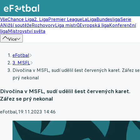
Vše
Chance Liga
2. Liga
Premier League
LaLiga
Bundesliga
Serie
A
Nižší soutěže
Rozhovory
Liga mistrů
Evropská liga
Konferenční
liga
Mistrovství světa
Více
eFotbal
3. MSFL
Divočina v MSFL, sudí udělil šest červených karet. Zářez se
prý nekonal
Divočina v MSFL, sudí udělil šest červených karet.
Zářez se prý nekonal
eFotbal
,
19.11.2023 14:46