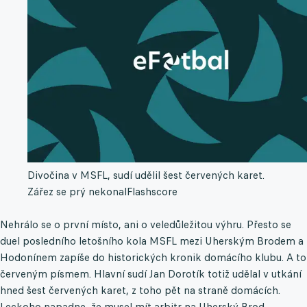
Divočina v MSFL, sudí udělil šest červených karet.
Zářez se prý nekonal
Flashscore
Nehrálo se o první místo, ani o veledůležitou výhru. Přesto se
duel posledního letošního kola MSFL mezi Uherským Brodem a
Hodonínem zapíše do historických kronik domácího klubu. A to
červeným písmem. Hlavní sudí Jan Dorotík totiž udělal v utkání
hned šest červených karet, z toho pět na straně domácích.
Leckoho napadne, že musel mít arbitr na Uherský Brod