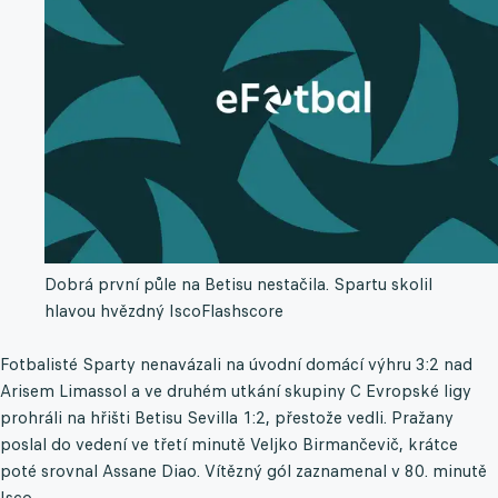
Dobrá první půle na Betisu nestačila. Spartu skolil
hlavou hvězdný Isco
Flashscore
Fotbalisté Sparty nenavázali na úvodní domácí výhru 3:2 nad
Arisem Limassol a ve druhém utkání skupiny C Evropské ligy
prohráli na hřišti Betisu Sevilla 1:2, přestože vedli. Pražany
poslal do vedení ve třetí minutě Veljko Birmančevič, krátce
poté srovnal Assane Diao. Vítězný gól zaznamenal v 80. minutě
Isco.