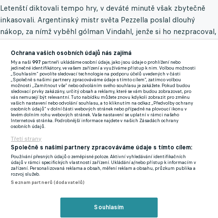
Letenští diktovali tempo hry, v deváté minutě však zbytečně
inkasovali. Argentinský mistr světa Pezzella poslal dlouhý
nákop, za nímž vyběhl gólman Vindahl, jenže si ho nezpracoval,
míč ho přeskočil a Diao zakončil do zcela odkryté branky.
Ochrana vašich osobních údajů nás zajímá
Poté se tempo hry zklidnilo a žádný z týmů si dlouho
My a naši
997
partneři ukládáme osobní údaje, jako jsou údaje o prohlížení nebo
jedinečné identifikátory, ve vašem zařízení a využíváme přístup k nim. Volbou možnosti
nevypracoval šanci. Po více než půlhodině hry hostující stoper
„Souhlasím“ povolíte sledovací technologie na podporu účelů uvedených v části
„Společně s našimi partnery zpracováváme údaje s tímto cílem“, zatímco volbou
Panák poslal Vindahlovi prudkou zpětnou přihrávku a dánský
možnosti „Zamítnout vše“ nebo odvoláním svého souhlasu je zakážete. Pokud budou
sledovací prvky zakázány, určitý obsah a reklamy, které se vám budou zobrazovat, pro
brankář na poslední chvíli odvrátil balon před napadajícím
vás nemusejí být relevantní. Tuto nabídku můžete znovu kdykoli zobrazit pro změnu
vašich nastavení nebo odvolání souhlasu, a to kliknutím na odkaz „Předvolby ochrany
Iglesiasem. Pražané se rychle vydali vpřed a Birmančevič hledal
osobních údajů“ v dolní části webových stránek nebo případně na plovoucí ikonu v
levém dolním rohu webových stránek. Vaše nastavení se uplatní v rámci našeho
před brankou Haraslína, míč však doputoval až k Rynešovi, jenž
Internetová stránka. Podrobnější informace najdete v našich Zásadách ochrany
osobních údajů.
pouze napálil boční síť.
Třetí strany
Společně s našimi partnery zpracováváme údaje s tímto cílem:
Ve 40. minutě jeden z domácích hráčů poslal zpětnou přihrávku,
Používání přesných údajů o zeměpisné poloze. Aktivní vyhledávání identifikačních
gólman Silva ji těsně odvrátil před Kuchtou, ale balon
údajů v rámci specifických vlastností zařízení. Ukládání a/nebo přístup k informacím v
zařízení. Personalizovaná reklama a obsah, měření reklam a obsahu, průzkum publika a
doputoval jen k Haraslínovi, jehož pohotová rána z dálky minula
rozvoj služeb.
Seznam partnerů (dodavatelů)
tyč.
Krátce po změně stran pětinásobný vítěz Ligy mistrů s Realem
Souhlasím