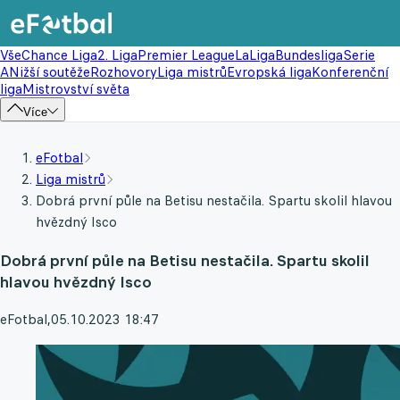
Vše
Chance Liga
2. Liga
Premier League
LaLiga
Bundesliga
Serie
A
Nižší soutěže
Rozhovory
Liga mistrů
Evropská liga
Konferenční
liga
Mistrovství světa
Více
eFotbal
Liga mistrů
Dobrá první půle na Betisu nestačila. Spartu skolil hlavou
hvězdný Isco
Dobrá první půle na Betisu nestačila. Spartu skolil
hlavou hvězdný Isco
eFotbal
,
05.10.2023 18:47