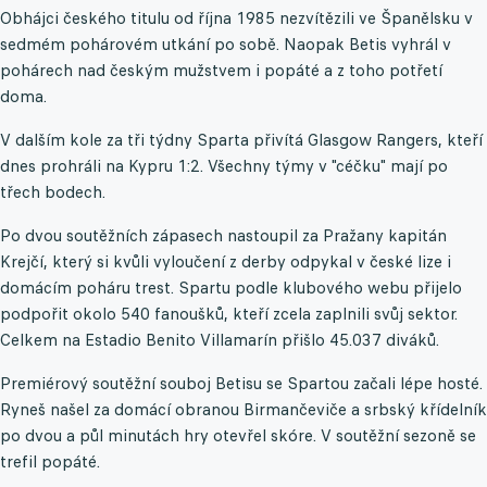
Obhájci českého titulu od října 1985 nezvítězili ve Španělsku v
sedmém pohárovém utkání po sobě. Naopak Betis vyhrál v
pohárech nad českým mužstvem i popáté a z toho potřetí
doma.
V dalším kole za tři týdny Sparta přivítá Glasgow Rangers, kteří
dnes prohráli na Kypru 1:2. Všechny týmy v "céčku" mají po
třech bodech.
Po dvou soutěžních zápasech nastoupil za Pražany kapitán
Krejčí, který si kvůli vyloučení z derby odpykal v české lize i
domácím poháru trest. Spartu podle klubového webu přijelo
podpořit okolo 540 fanoušků, kteří zcela zaplnili svůj sektor.
Celkem na Estadio Benito Villamarín přišlo 45.037 diváků.
Premiérový soutěžní souboj Betisu se Spartou začali lépe hosté.
Ryneš našel za domácí obranou Birmančeviče a srbský křídelník
po dvou a půl minutách hry otevřel skóre. V soutěžní sezoně se
trefil popáté.