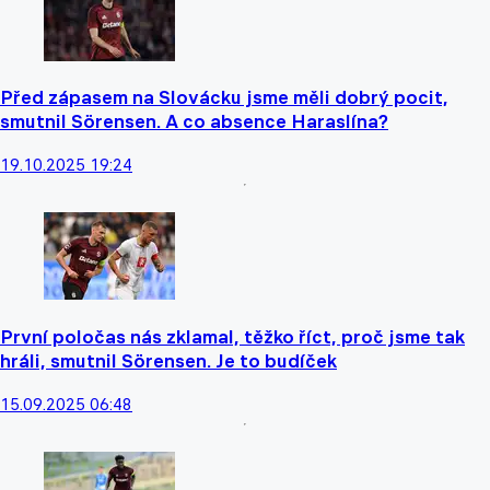
Před zápasem na Slovácku jsme měli dobrý pocit,
smutnil Sörensen. A co absence Haraslína?
19.10.2025 19:24
První poločas nás zklamal, těžko říct, proč jsme tak
hráli, smutnil Sörensen. Je to budíček
15.09.2025 06:48