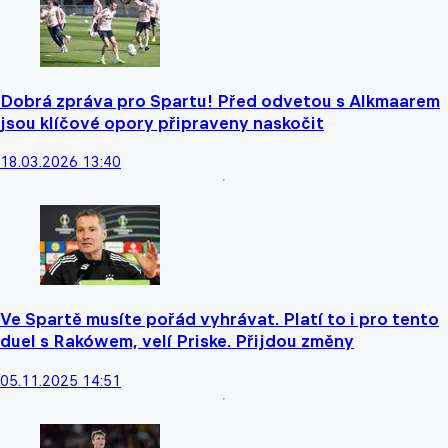
Dobrá zpráva pro Spartu! Před odvetou s Alkmaarem
jsou klíčové opory připraveny naskočit
18.03.2026 13:40
Ve Spartě musíte pořád vyhrávat. Platí to i pro tento
duel s Rakówem, velí Priske. Přijdou změny
05.11.2025 14:51