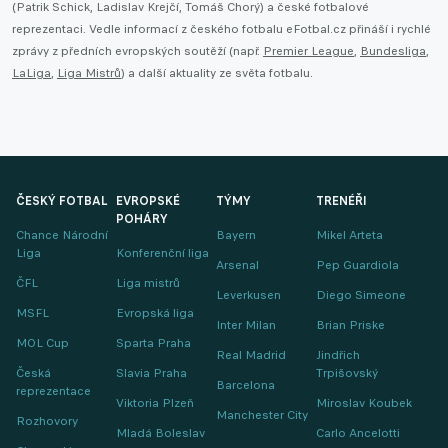
(Patrik Schick, Ladislav Krejčí, Tomáš Chorý) a české fotbalové
reprezentaci. Vedle informací z českého fotbalu eFotbal.cz přináší i rychlé
zprávy z předních evropských soutěží (např.
Premier League
,
Bundesliga
,
LaLiga
,
Liga Mistrů
) a další aktuality ze světa fotbalu.
ČESKÝ FOTBAL
EVROPSKÉ
TÝMY
TRENÉŘI
POHÁRY
Chance Národní
Bayern
Mikel Arteta
Liga
Konferenční liga
Arsenal
Pep Guardiola
ČFL
Liga mistrů
Leverkusen
Diego Simeone
MSFL
Evropská liga
Inter Milan
Brian Priske
MOL Cup
Sparta Praha
Real Madrid
Jindřich
Česká
Slavia Praha
Trpišovský
Barcelona
reprezentace
Viktoria Plzeň
Miroslav Koubek
Manchester City
Rozhovory
Mladá Boleslav
Carlo Ancelotti