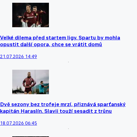
Velké dilema před startem ligy. Spartu by mohla
opustit další opora, chce se vrátit domů
21.07.2026 14:49
Dvě sezony bez trofeje mrzí, přiznává sparťanský
kapitán Haraslín. Slavii touží sesadit z trůnu
18.07.2026 06:45