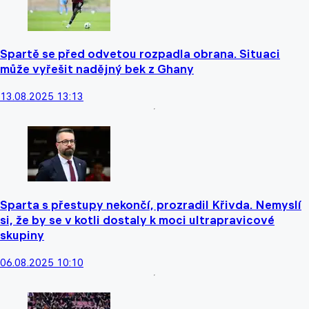
Spartě se před odvetou rozpadla obrana. Situaci
může vyřešit nadějný bek z Ghany
13.08.2025 13:13
Sparta s přestupy nekončí, prozradil Křivda. Nemyslí
si, že by se v kotli dostaly k moci ultrapravicové
skupiny
06.08.2025 10:10