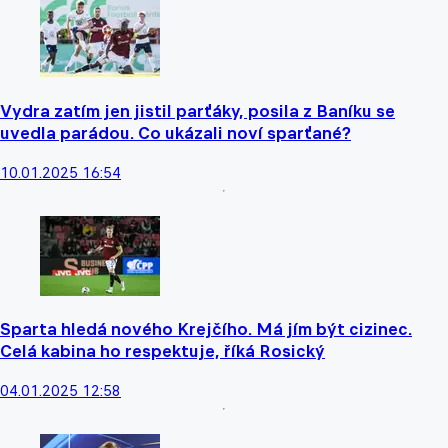
Vydra zatím jen jistil parťáky, posila z Baníku se
uvedla parádou. Co ukázali noví sparťané?
10.01.2025 16:54
Sparta hledá nového Krejčího. Má jím být cizinec.
Celá kabina ho respektuje, říká Rosický
04.01.2025 12:58