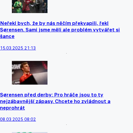
Neřekl bych, že by nás něčím překvapili, řekl
Sørensen. Sami jsme měli ale problém vytvářet si
šance
15.03.2025 21:13
Sørensen před derby: Pro hráče jsou to ty
nejzábavnější zápasy. Chcete ho zvládnout a
neprohrát
08.03.2025 08:02