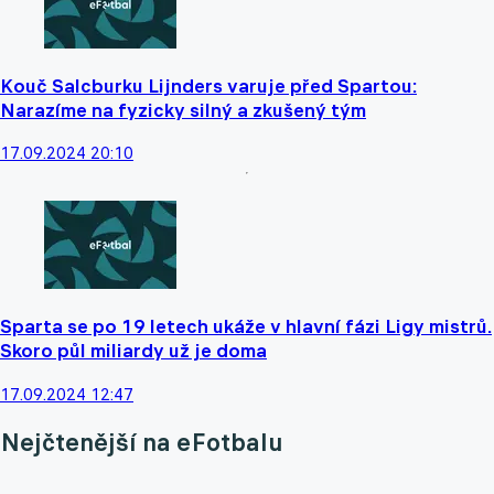
Kouč Salcburku Lijnders varuje před Spartou:
Narazíme na fyzicky silný a zkušený tým
17.09.2024 20:10
Sparta se po 19 letech ukáže v hlavní fázi Ligy mistrů.
Skoro půl miliardy už je doma
17.09.2024 12:47
Nejčtenější na eFotbalu