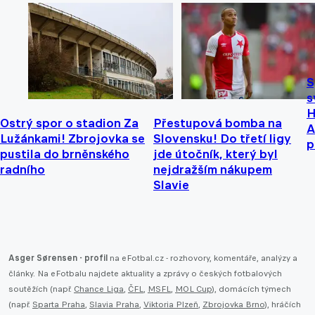
S
s
H
Ostrý spor o stadion Za
Přestupová bomba na
A
Lužánkami! Zbrojovka se
Slovensku! Do třetí ligy
p
pustila do brněnského
jde útočník, který byl
radního
nejdražším nákupem
Slavie
Asger Sørensen - profil
na eFotbal.cz - rozhovory, komentáře, analýzy a
články. Na eFotbalu najdete aktuality a zprávy o českých fotbalových
soutěžích (např.
Chance Liga
,
ČFL
,
MSFL
,
MOL Cup
), domácích týmech
(např.
Sparta Praha
,
Slavia Praha
,
Viktoria Plzeň
,
Zbrojovka Brno
), hráčích