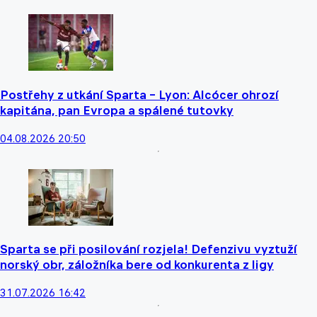
Postřehy z utkání Sparta – Lyon: Alcócer ohrozí
kapitána, pan Evropa a spálené tutovky
04.08.2026 20:50
Sparta se při posilování rozjela! Defenzivu vyztuží
norský obr, záložníka bere od konkurenta z ligy
31.07.2026 16:42