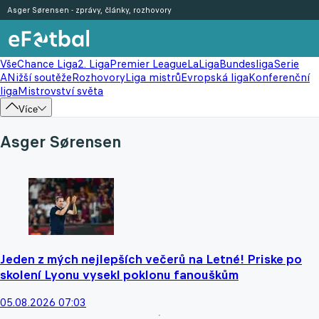
Asger Sørensen - zprávy, články, rozhovory
Vše
Chance Liga
2. Liga
Premier League
LaLiga
Bundesliga
Serie
A
Nižší soutěže
Rozhovory
Liga mistrů
Evropská liga
Konferenční
liga
Mistrovství světa
Více
Asger Sørensen
Jeden z mých nejlepších večerů na Letné! Priske po
skolení Lyonu vysekl poklonu fanouškům
05.08.2026 07:03