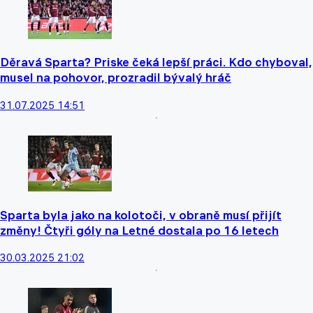
Děravá Sparta? Priske čeká lepší práci. Kdo chyboval,
musel na pohovor, prozradil bývalý hráč
31.07.2025 14:51
Sparta byla jako na kolotoči, v obraně musí přijít
změny! Čtyři góly na Letné dostala po 16 letech
30.03.2025 21:02