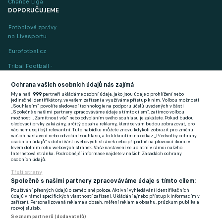
Chance Liga
DOPORUČUJEME
Fotbalové zprávy
na Livesportu
Eurofotbal.cz
Tribal Football -
Football News
(EN)
Ochrana vašich osobních údajů nás zajímá
My a naši
999
partneři ukládáme osobní údaje, jako jsou údaje o prohlížení nebo
FlashFutbal (SK)
jedinečné identifikátory, ve vašem zařízení a využíváme přístup k nim. Volbou možnosti
„Souhlasím“ povolíte sledovací technologie na podporu účelů uvedených v části
„Společně s našimi partnery zpracováváme údaje s tímto cílem“, zatímco volbou
Tenisportal.cz
možnosti „Zamítnout vše“ nebo odvoláním svého souhlasu je zakážete. Pokud budou
sledovací prvky zakázány, určitý obsah a reklamy, které se vám budou zobrazovat, pro
Tenisové zprávy
vás nemusejí být relevantní. Tuto nabídku můžete znovu kdykoli zobrazit pro změnu
vašich nastavení nebo odvolání souhlasu, a to kliknutím na odkaz „Předvolby ochrany
na Livesportu
osobních údajů“ v dolní části webových stránek nebo případně na plovoucí ikonu v
levém dolním rohu webových stránek. Vaše nastavení se uplatní v rámci našeho
Internetová stránka. Podrobnější informace najdete v našich Zásadách ochrany
osobních údajů.
Třetí strany
Společně s našimi partnery zpracováváme údaje s tímto cílem:
Používání přesných údajů o zeměpisné poloze. Aktivní vyhledávání identifikačních
Podmínky užití
GDPR a žurnalistika
údajů v rámci specifických vlastností zařízení. Ukládání a/nebo přístup k informacím v
zařízení. Personalizovaná reklama a obsah, měření reklam a obsahu, průzkum publika a
Zásady ochrany osobních údajů
Doporučené stránky
rozvoj služeb.
Seznam partnerů (dodavatelů)