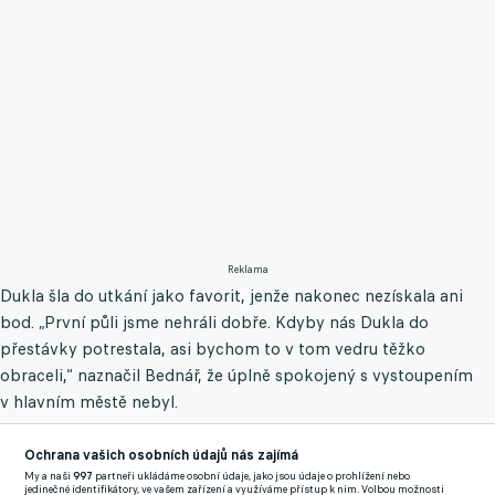
Reklama
Dukla šla do utkání jako favorit, jenže nakonec nezískala ani
bod. „První půli jsme nehráli dobře. Kdyby nás Dukla do
přestávky potrestala, asi bychom to v tom vedru těžko
obraceli,“ naznačil Bednář, že úplně spokojený s vystoupením
v hlavním městě nebyl.
O pauze přišla v kabině důrazná domluva a pak už snesl výkon
Ochrana vašich osobních údajů nás zajímá
příbramských hráčů daleko přísnější parametry. „O půli jsme si
My a naši
997
partneři ukládáme osobní údaje, jako jsou údaje o prohlížení nebo
jedinečné identifikátory, ve vašem zařízení a využíváme přístup k nim. Volbou možnosti