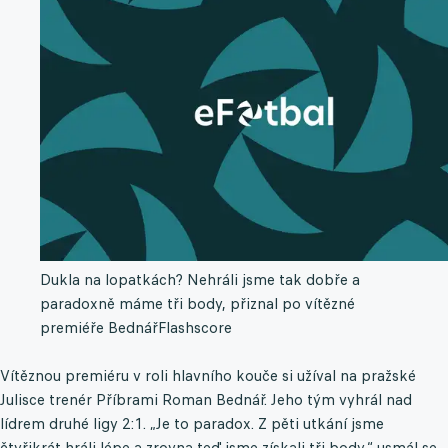
Dukla na lopatkách? Nehráli jsme tak dobře a
paradoxně máme tři body, přiznal po vítězné
premiéře Bednář
Flashscore
Vítěznou premiéru v roli hlavního kouče si užíval na pražské
Julisce trenér Příbrami Roman Bednář. Jeho tým vyhrál nad
lídrem druhé ligy 2:1. „Je to paradox. Z pěti utkání jsme
čtyřikrát hráli lépe a zrovna teď jsme získali tři body,“ usmál se