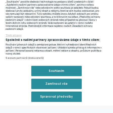
něco řekli, byla i dobrá střídání. Kluci z lavičky pomohli a ustáli
„Souhlasím“ povolíte sledovací technologie na podporu účelů uvedených v části
„Společně s našimi partnery zpracováváme údaje s tímto cílem“, zatímco volbou
jsme i závěrečný tlak,“ oddechl si Bednář, který minulý týden na
možnosti „Zamítnout vše“ nebo odvoláním svého souhlasu je zakážete. Pokud budou
sledovací prvky zakázány, určitý obsah a reklamy, které se vám budou zobrazovat, pro
pozici hlavního kouče nahradil Karla Krejčího.
vás nemusejí být relevantní. Tuto nabídku můžete znovu kdykoli zobrazit pro změnu
vašich nastavení nebo odvolání souhlasu, a to kliknutím na odkaz „Předvolby ochrany
osobních údajů“ v dolní části webových stránek nebo případně na plovoucí ikonu v
Další brněnský kolaps! Výkon v první půli byl posr..ý. Jestli má
levém dolním rohu webových stránek. Vaše nastavení se uplatní v rámci našeho
Internetová stránka. Podrobnější informace najdete v našich Zásadách ochrany
někdo problém hrát doma, neměl by dělat sport, hlásí Polách
osobních údajů.
Dukla šla v utkání do vedení, ale pak vyrovnal obránce Fišl a
Třetí strany
Společně s našimi partnery zpracováváme údaje s tímto cílem:
nakonec Příbram dosáhla i na vítěznou trefu. O tu se zasloužili
Používání přesných údajů o zeměpisné poloze. Aktivní vyhledávání identifikačních
střídající hráči, kteří dosud neměli tak vysoké herní vytížení.
údajů v rámci specifických vlastností zařízení. Ukládání a/nebo přístup k informacím v
zařízení. Personalizovaná reklama a obsah, měření reklam a obsahu, průzkum publika a
„Dělám to spravedlivě, rozhoduje sportovní forma. Je vlastně
rozvoj služeb.
Seznam partnerů (dodavatelů)
jedno, kdo bude zápas začínat, protože i osmnáctý, dvacátý
nebo pětadvacátý hráč je pro nás důležitý,“ přesvědčoval kouč.
Souhlasím
Nemyslí si, že by tříbodový zisk z půdy favorita nějak zásadně
změnil atmosféru v kabině. „Ona nebyla ani teď špatná. Hráli
Zamítnout vše
jsme dobře, ale nedávali góly. Proti Dukle to nebyl tak dobrý
výkon a zrovna máme tři body,“ vysvětloval Bednář.
Spravovat předvolby
„Každopádně musíme dál pracovat,“ dodal s tím, že před
Reklama
výkopem cítil drobnou nervozitu. „Byla malá a jen do úvodního
hvizdu, pak už jsem se vnořil do zápasu,“ usmál se kouč