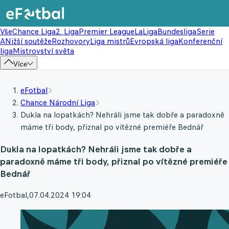
Vše
Chance Liga
2. Liga
Premier League
LaLiga
Bundesliga
Serie
A
Nižší soutěže
Rozhovory
Liga mistrů
Evropská liga
Konferenční
liga
Mistrovství světa
Více
eFotbal
Chance Národní Liga
Dukla na lopatkách? Nehráli jsme tak dobře a paradoxně
máme tři body, přiznal po vítězné premiéře Bednář
Dukla na lopatkách? Nehráli jsme tak dobře a
paradoxně máme tři body, přiznal po vítězné premiéře
Bednář
eFotbal
,
07.04.2024 19:04